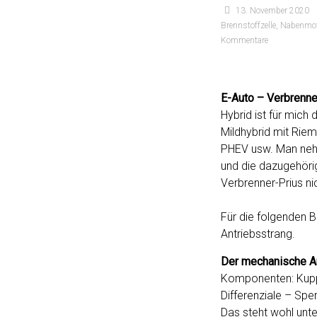
13. November 2020
Brennstoffzelle
,
Nabenmot
Kommentare
E-Auto – Verbrenne
Hybrid ist für mich
Mildhybrid mit Rie
PHEV usw. Man nehm
und die dazugehöri
Verbrenner-Prius ni
Für die folgenden 
Antriebsstrang.
Der mechanische A
Komponenten: Kupp
Differenziale – Spe
Das steht wohl unte