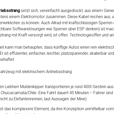
riebsstrang
setzt sich, vereinfacht ausgedrückt, aus einem Gener
tens einem Elektromotor zusammen. Diese Kabel reichen aus, 
erwirklichen zu können. Auch Allrad mit kraftschlüssigen Sperren (
hbare Softwarelösungen wie Sperren über ESP denken) ist mac
strang mit Kraft versorgt wird, ist offen. Technologieoffen und a
eit kann man behaupten, dass künftige Autos einen rein elektrisc
 ist effizienter, einfacher, leichter, platzsparender, skalierbar und 
behaftet.
 Fahrzeug mit elektrischem Antriebsstrang:
hen Liebherr Muldenkipper transportieren je rund 400t Gestein au
Chucuicamata/Chile. Eine Fahrt dauert 45 Minuten – Fahrer sind 
icht zu Elefantenrennen, laut Aussagen der Mine).
ist das komplexere Element, da ihre Konzeption unmittelbar vom