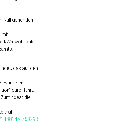
n Null gehenden
n mit
ie kWh wohl bald
zamts.
ndet, das auf den
zt wurde ein
tion“ durchführt.
. Zumindest die
zeitnah
.
m/148814/4758293