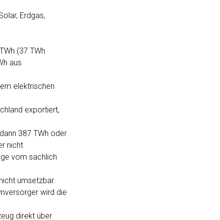
Solar, Erdgas,
6 TWh (37 TWh
Wh aus
nem elektrischen
hland exportiert,
f dann 387 TWh oder
r nicht
ange vom sachlich
 nicht umsetzbar.
omversorger wird die
eug direkt über