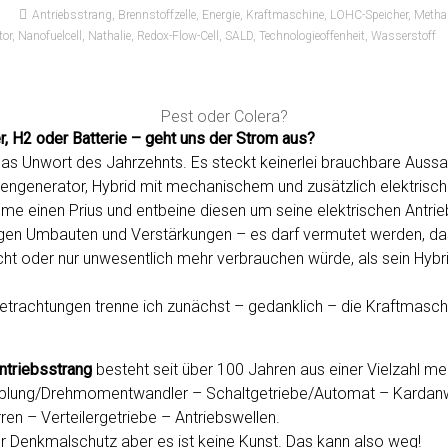
Antriebsstrang
,
Brennstoffzelle
,
Energie
,
Kraftmaschine
,
LOHC-Speicher
,
Metha
or
,
Nanofuelcell
,
Nathalie
,
Redox-Flow-Cell
,
SALD
,
Technologieoffenheit
,
Wasserstoff
Pest oder Colera?
r, H2 oder Batterie – geht uns der Strom aus?
 das Unwort des Jahrzehnts. Es steckt keinerlei brauchbare Auss
mengenerator, Hybrid mit mechanischem und zusätzlich elektrisc
e einen Prius und entbeine diesen um seine elektrischen Antr
gen Umbauten und Verstärkungen – es darf vermutet werden, das
cht oder nur unwesentlich mehr verbrauchen würde, als sein Hybr
Betrachtungen trenne ich zunächst – gedanklich – die Kraftmasc
ntriebsstrang
besteht seit über 100 Jahren aus einer Vielzahl m
lung/Drehmomentwandler – Schaltgetriebe/Automat – Kardanw
rren – Verteilergetriebe – Antriebswellen.
r Denkmalschutz aber es ist keine Kunst. Das kann also weg!