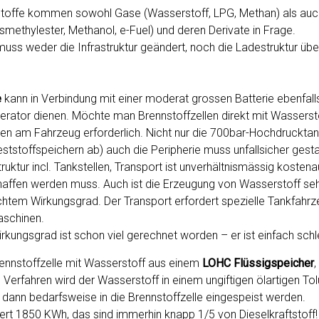
stoffe kommen sowohl Gase (Wasserstoff, LPG, Methan) als auch
psmethylester, Methanol, e-Fuel) und deren Derivate in Frage.
muss weder die Infrastruktur geändert, noch die Ladestruktur üb
e
kann in Verbindung mit einer moderat grossen Batterie ebenfalls
rator dienen. Möchte man Brennstoffzellen direkt mit Wassersto
en am Fahrzeug erforderlich. Nicht nur die 700bar-Hochdrucktan
Feststoffspeichern ab) auch die Peripherie muss unfallsicher gesta
truktur incl. Tankstellen, Transport ist unverhältnismässig kosten
affen werden muss. Auch ist die Erzeugung von Wasserstoff se
chtem Wirkungsgrad. Der Transport erfordert spezielle Tankfahrz
aschinen.
kungsgrad ist schon viel gerechnet worden – er ist einfach schl
rennstoffzelle mit Wasserstoff aus einem
LOHC Flüssigspeicher
,
 Verfahren wird der Wasserstoff in einem ungiftigen ölartigen To
dann bedarfsweise in die Brennstoffzelle eingespeist werden.
ert 1850 KWh, das sind immerhin knapp 1/5 von Dieselkraftstoff! 