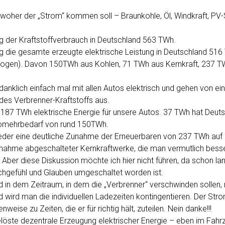
, woher der „Strom“ kommen soll – Braunkohle, Öl, Windkraft, PV-
g der Kraftstoffverbrauch in Deutschland 563 TWh.
g die gesamte erzeugte elektrische Leistung in Deutschland 51
ogen). Davon 150TWh aus Kohlen, 71 TWh aus Kernkraft, 237 T
anklich einfach mal mit allen Autos elektrisch und gehen von ei
des Verbrenner-Kraftstoffs aus.
187 TWh elektrische Energie für unsere Autos. 37 TWh hat Deutsc
ttomehrbedarf von rund 150TWh.
eder eine deutliche Zunahme der Erneuerbaren von 237 TWh au
bnahme abgeschalteter Kernkraftwerke, die man vermutlich besse
 Aber diese Diskussion möchte ich hier nicht führen, da schon l
chgefühl und Glauben umgeschaltet worden ist.
d in dem Zeitraum, in dem die „Verbrenner“ verschwinden sollen,
wird man die individuellen Ladezeiten kontingentieren. Der Str
eise zu Zeiten, die er für richtig hält, zuteilen. Nein danke!!!
löste dezentrale Erzeugung elektrischer Energie – eben im Fahrz