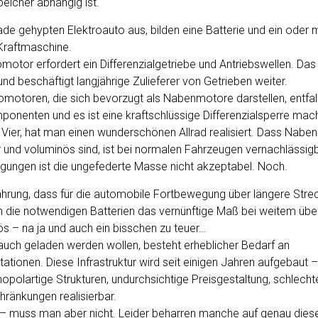
peicher abhängig ist.
e gehypten Elektroauto aus, bilden eine Batterie und ein oder 
Kraftmaschine.
omotor erfordert ein Differenzialgetriebe und Antriebswellen. Das ist
und beschäftigt langjährige Zulieferer von Getrieben weiter.
romotoren, die sich bevorzugt als Nabenmotore darstellen, entfal
nenten und es ist eine kraftschlüssige Differenzialsperre mac
Vier, hat man einen wunderschönen Allrad realisiert. Dass Nabe
und voluminös sind, ist bei normalen Fahrzeugen vernachlässigb
igungen ist die ungefederte Masse nicht akzeptabel. Noch.
fahrung, dass für die automobile Fortbewegung über längere Str
die notwendigen Batterien das vernünftige Maß bei weitem übe
s – na ja und auch ein bisschen zu teuer…
auch geladen werden wollen, besteht erheblicher Bedarf an
ationen. Diese Infrastruktur wird seit einigen Jahren aufgebaut –
olartige Strukturen, undurchsichtige Preisgestaltung, schlechte
hränkungen realisierbar.
 muss man aber nicht. Leider beharren manche auf genau dies