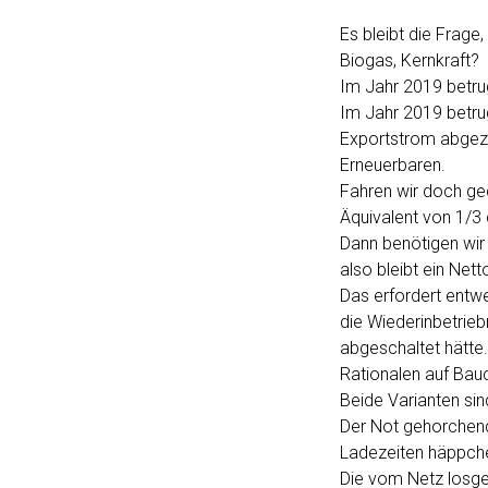
Es bleibt die Frage
Biogas, Kernkraft?
Im Jahr 2019 betru
Im Jahr 2019 betru
Exportstrom abgez
Erneuerbaren.
Fahren wir doch ged
Äquivalent von 1/3 
Dann benötigen wir 
also bleibt ein Ne
Das erfordert entw
die Wiederinbetrie
abgeschaltet hätte.
Rationalen auf Bau
Beide Varianten sin
Der Not gehorchend 
Ladezeiten häppchenw
Die vom Netz losge