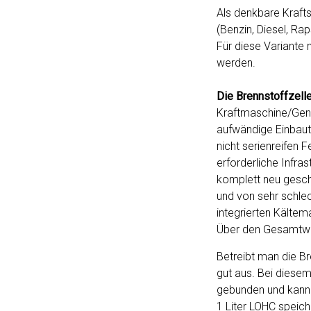
Als denkbare Kraft
(Benzin, Diesel, Ra
Für diese Variante 
werden.
Die Brennstoffzell
Kraftmaschine/Gene
aufwändige Einbaut
nicht serienreifen 
erforderliche Infras
komplett neu gesch
und von sehr schle
integrierten Kältem
Über den Gesamtwir
Betreibt man die B
gut aus. Bei diesem
gebunden und kann 
1 Liter LOHC speich