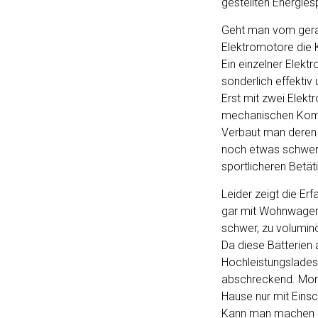
gestellten Energies
Geht man vom gerad
Elektromotore die 
Ein einzelner Elektr
sonderlich effektiv 
Erst mit zwei Elekt
mechanischen Kompo
Verbaut man deren 
noch etwas schwer 
sportlicheren Betät
Leider zeigt die Er
gar mit Wohnwagen 
schwer, zu voluminö
Da diese Batterien 
Hochleistungsladest
abschreckend. Monop
Hause nur mit Einsc
Kann man machen –