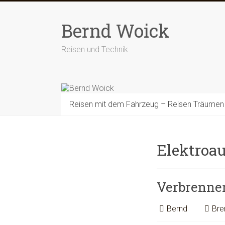
Zum
Inhalt
Bernd Woick
springen
Reisen und Technik
Reisen mit dem Fahrzeug – Reisen Träumen
Elektroau
Verbrenner
Bernd
Bre