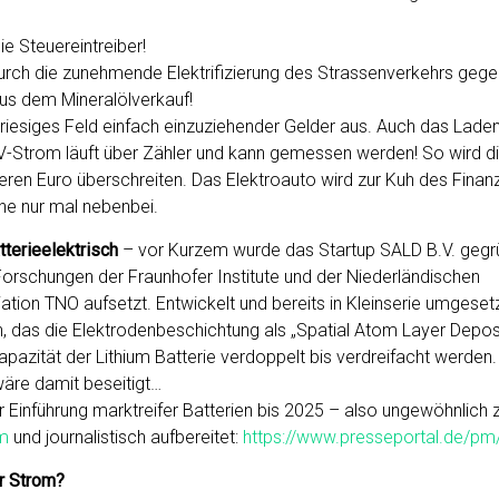
ie Steuereintreiber!
rch die zunehmende Elektrifizierung des Strassenverkehrs gege
s dem Mineralölverkauf!
in riesiges Feld einfach einzuziehender Gelder aus. Auch das Lade
-Strom läuft über Zähler und kann gemessen werden! So wird d
eren Euro überschreiten. Das Elektroauto wird zur Kuh des Finan
he nur mal nebenbei.
tterieelektrisch
– vor Kurzem wurde das Startup SALD B.V. gegrü
Forschungen der Fraunhofer Institute und der Niederländischen
tion TNO aufsetzt. Entwickelt und bereits in Kleinserie umgeset
, das die Elektrodenbeschichtung als „Spatial Atom Layer Deposi
pazität der Lithium Batterie verdoppelt bis verdreifacht werden
äre damit beseitigt…
 Einführung marktreifer Batterien bis 2025 – also ungewöhnlich 
om
und journalistisch aufbereitet:
https://www.presseportal.de/p
r Strom?