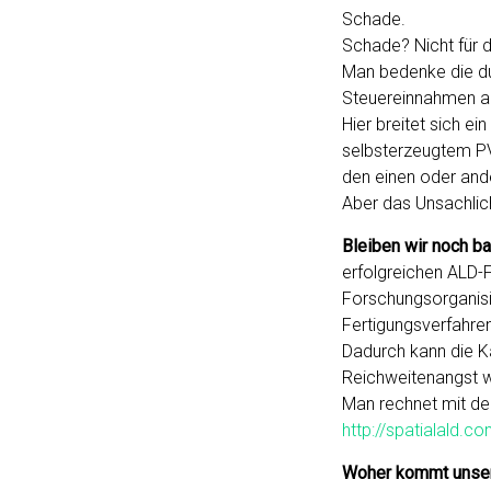
Schade.
Schade? Nicht für d
Man bedenke die du
Steuereinnahmen au
Hier breitet sich e
selbsterzeugtem PV
den einen oder and
Aber das Unsachlic
Bleiben wir noch ba
erfolgreichen ALD-
Forschungsorganisia
Fertigungsverfahren
Dadurch kann die Ka
Reichweitenangst w
Man rechnet mit der
http://spatialald.c
Woher kommt unse