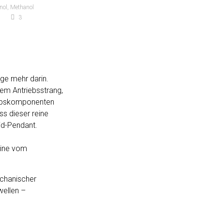
nol
,
Methanol
3
age mehr darin.
hem Antriebsstrang,
iebskomponenten
s dieser reine
id-Pendant.
hine vom
echanischer
ellen –