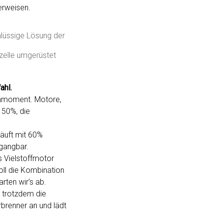
erweisen.
hlüssige Lösung der
zelle umgerüstet
ahl.
rehmoment. Motore,
 50%, die
läuft mit 60%
 gangbar.
s Vielstoffmotor
oll die Kombination
ten wir’s ab.
n trotzdem die
rbrenner an und lädt