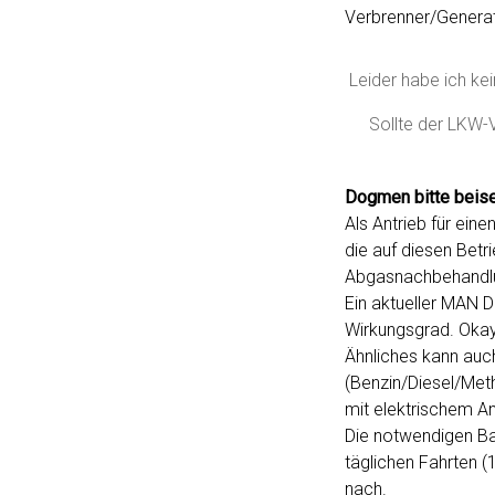
Verbrenner/Generat
Leider habe ich ke
Sollte der LKW-
Dogmen bitte beise
Als Antrieb für ei
die auf diesen Bet
Abgasnachbehandlun
Ein aktueller MAN D
Wirkungsgrad. Okay 
Ähnliches kann auc
(Benzin/Diesel/Meth
mit elektrischem A
Die notwendigen Batt
täglichen Fahrten (
nach.