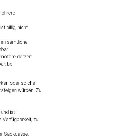
mehrere
 billig, nicht
len sämtliche
hbar.
nmotore derzeit
ar, bei
ecken oder solche
rsteigen würden. Zu
 und ist
 Verfügbarkeit, zu
er Sackgasse.