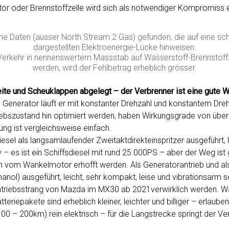
or oder Brennstoffzelle wird sich als notwendiger Kompromiss 
ine Daten (ausser North Stream 2 Gas) gefunden, die auf eine sc
dargestellten Elektroenergie-Lücke hinweisen.
Verkehr in nennenswertem Massstab auf Wasserstoff-Brennstoff
werden, wird der Fehlbetrag erheblich grösser.
ite und Scheuklappen abgelegt – der Verbrenner ist eine gute W
nen Generator läuft er mit konstanter Drehzahl und konstantem D
riebszustand hin optimiert werden, haben Wirkungsgrade von über
g ist vergleichsweise einfach.
iesel als langsamlaufender Zweitaktdirekteinspritzer ausgeführt, 
– es ist ein Schiffsdiesel mit rund 25.000PS – aber der Weg ist
h vom Wankelmotor erhofft werden. Als Generatorantrieb und al
anol) ausgeführt, leicht, sehr kompakt, leise und vibrationsarm s
ntriebsstrang von Mazda im MX30 ab 2021verwirklich werden. War
eriepakete sind erheblich kleiner, leichter und billiger – erlaube
100 – 200km) rein elektrisch – für die Langstrecke springt der Ve