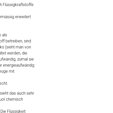
 Flüssigkraftstoffe
ermässig erweitert
 als
ff betreiben, sind
ks (sieht man von
ltet werden, die
aufwändig, zumal sie
hr energieaufwändig
euge mit
echt.
 sieht das auch sehr
luol chemisch
Die Flüssigkeit