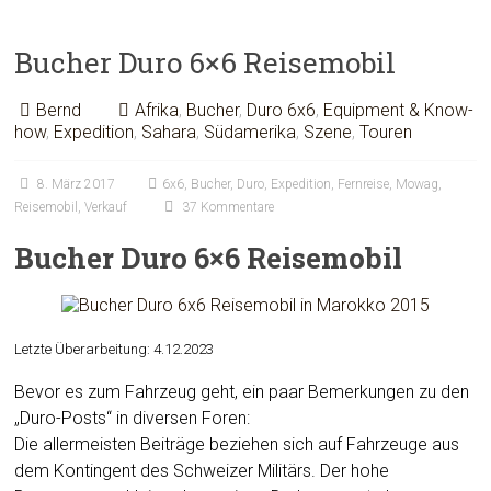
Bucher Duro 6×6 Reisemobil
Bernd
Afrika
,
Bucher
,
Duro 6x6
,
Equipment & Know-
how
,
Expedition
,
Sahara
,
Südamerika
,
Szene
,
Touren
8. März 2017
6x6
,
Bucher
,
Duro
,
Expedition
,
Fernreise
,
Mowag
,
Reisemobil
,
Verkauf
37 Kommentare
Bucher Duro 6×6 Reisemobil
Letzte Überarbeitung: 4.12.2023
Bevor es zum Fahrzeug geht, ein paar Bemerkungen zu den
„Duro-Posts“ in diversen Foren:
Die allermeisten Beiträge beziehen sich auf Fahrzeuge aus
dem Kontingent des Schweizer Militärs. Der hohe