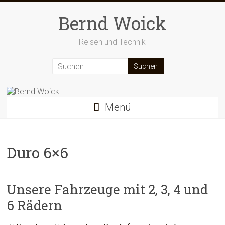
Zum
Inhalt
Bernd Woick
springen
Reisen und Technik
Menü
Duro 6×6
Unsere Fahrzeuge mit 2, 3, 4 und
6 Rädern