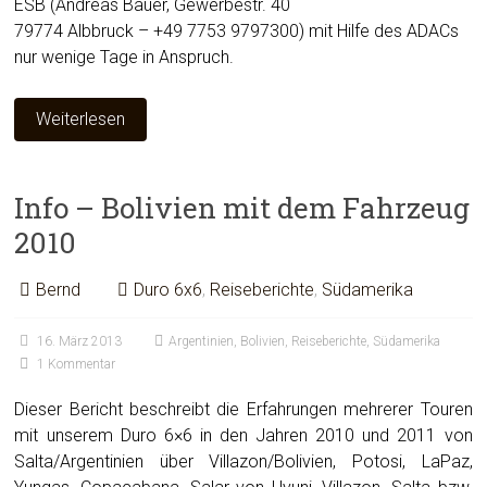
ESB (Andreas Bauer, Gewerbestr. 40
79774 Albbruck – +49 7753 9797300) mit Hilfe des ADACs
nur wenige Tage in Anspruch.
Weiterlesen
Info – Bolivien mit dem Fahrzeug
2010
Bernd
Duro 6x6
,
Reiseberichte
,
Südamerika
16. März 2013
Argentinien
,
Bolivien
,
Reiseberichte
,
Südamerika
1 Kommentar
Dieser Bericht beschreibt die Erfahrungen mehrerer Touren
mit unserem Duro 6×6 in den Jahren 2010 und 2011 von
Salta/Argentinien über Villazon/Bolivien, Potosi, LaPaz,