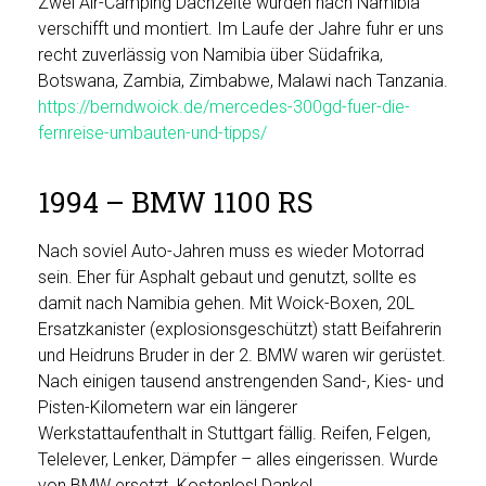
Zwei Air-Camping Dachzelte wurden nach Namibia
verschifft und montiert. Im Laufe der Jahre fuhr er uns
recht zuverlässig von Namibia über Südafrika,
Botswana, Zambia, Zimbabwe, Malawi nach Tanzania.
https://berndwoick.de/mercedes-300gd-fuer-die-
fernreise-umbauten-und-tipps/
1994 – BMW 1100 RS
Nach soviel Auto-Jahren muss es wieder Motorrad
sein. Eher für Asphalt gebaut und genutzt, sollte es
damit nach Namibia gehen. Mit Woick-Boxen, 20L
Ersatzkanister (explosionsgeschützt) statt Beifahrerin
und Heidruns Bruder in der 2. BMW waren wir gerüstet.
Nach einigen tausend anstrengenden Sand-, Kies- und
Pisten-Kilometern war ein längerer
Werkstattaufenthalt in Stuttgart fällig. Reifen, Felgen,
Telelever, Lenker, Dämpfer – alles eingerissen. Wurde
von BMW ersetzt. Kostenlos! Danke!