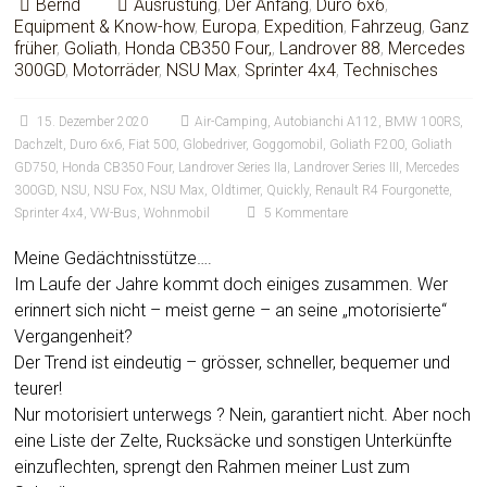
Bernd
Ausrüstung
,
Der Anfang
,
Duro 6x6
,
Equipment & Know-how
,
Europa
,
Expedition
,
Fahrzeug
,
Ganz
früher
,
Goliath
,
Honda CB350 Four,
,
Landrover 88
,
Mercedes
300GD
,
Motorräder
,
NSU Max
,
Sprinter 4x4
,
Technisches
15. Dezember 2020
Air-Camping
,
Autobianchi A112
,
BMW 100RS
,
Dachzelt
,
Duro 6x6
,
Fiat 500
,
Globedriver
,
Goggomobil
,
Goliath F200
,
Goliath
GD750
,
Honda CB350 Four
,
Landrover Series IIa
,
Landrover Series III
,
Mercedes
300GD
,
NSU
,
NSU Fox
,
NSU Max
,
Oldtimer
,
Quickly
,
Renault R4 Fourgonette
,
Sprinter 4x4
,
VW-Bus
,
Wohnmobil
5 Kommentare
Meine Gedächtnisstütze….
Im Laufe der Jahre kommt doch einiges zusammen. Wer
erinnert sich nicht – meist gerne – an seine „motorisierte“
Vergangenheit?
Der Trend ist eindeutig – grösser, schneller, bequemer und
teurer!
Nur motorisiert unterwegs ? Nein, garantiert nicht. Aber noch
eine Liste der Zelte, Rucksäcke und sonstigen Unterkünfte
einzuflechten, sprengt den Rahmen meiner Lust zum