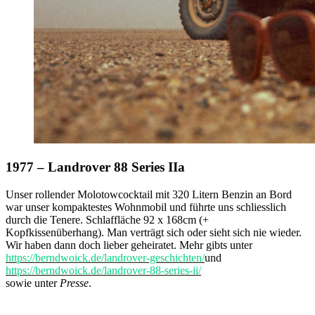
1977 – Landrover 88 Series IIa
Unser rollender Molotowcocktail mit 320 Litern Benzin an Bord
war unser kompaktestes Wohnmobil und führte uns schliesslich
durch die Tenere. Schlaffläche 92 x 168cm (+
Kopfkissenüberhang). Man verträgt sich oder sieht sich nie wieder.
Wir haben dann doch lieber geheiratet. Mehr gibts unter
https://berndwoick.de/landrover-geschichten/
und
https://berndwoick.de/landrover-88-series-ii/
sowie unter
Presse
.