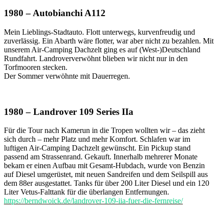
1980 – Autobianchi A112
Mein Lieblings-Stadtauto. Flott unterwegs, kurvenfreudig und
zuverlässig. Ein Abarth wäre flotter, war aber nicht zu bezahlen. Mit
unserem Air-Camping Dachzelt ging es auf (West-)Deutschland
Rundfahrt. Landroververwöhnt blieben wir nicht nur in den
Torfmooren stecken.
Der Sommer verwöhnte mit Dauerregen.
1980 – Landrover 109 Series IIa
Für die Tour nach Kamerun in die Tropen wollten wir – das zieht
sich durch – mehr Platz und mehr Komfort. Schlafen war im
luftigen Air-Camping Dachzelt gewünscht. Ein Pickup stand
passend am Strassenrand. Gekauft. Innerhalb mehrerer Monate
bekam er einen Aufbau mit Gesamt-Hubdach, wurde von Benzin
auf Diesel umgerüstet, mit neuen Sandreifen und dem Seilspill aus
dem 88er ausgestattet. Tanks für über 200 Liter Diesel und ein 120
Liter Vetus-Falttank für die überlangen Entfernungen.
https://berndwoick.de/landrover-109-iia-fuer-die-fernreise/