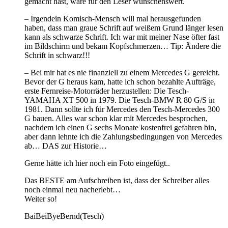
gemacht hast, wäre für den Leser wünschenswert.
– Irgendein Komisch-Mensch will mal herausgefunden
haben, dass man graue Schrift auf weißem Grund länger lesen
kann als schwarze Schrift. Ich war mit meiner Nase öfter fast
im Bildschirm und bekam Kopfschmerzen… Tip: Ändere die
Schrift in schwarz!!!
– Bei mir hat es nie finanziell zu einem Mercedes G gereicht.
Bevor der G heraus kam, hatte ich schon bezahlte Aufträge,
erste Fernreise-Motorräder herzustellen: Die Tesch-
YAMAHA XT 500 in 1979. Die Tesch-BMW R 80 G/S in
1981. Dann sollte ich für Mercedes den Tesch-Mercedes 300
G bauen. Alles war schon klar mit Mercedes besprochen,
nachdem ich einen G sechs Monate kostenfrei gefahren bin,
aber dann lehnte ich die Zahlungsbedingungen von Mercedes
ab… DAS zur Historie…
Gerne hätte ich hier noch ein Foto eingefügt..
Das BESTE am Aufschreiben ist, dass der Schreiber alles
noch einmal neu nacherlebt…
Weiter so!
BaiBeiByeBernd(Tesch)