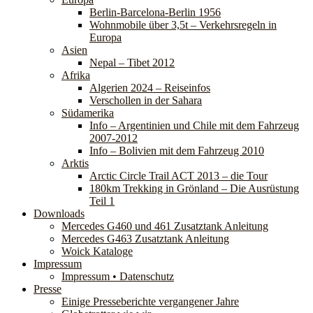
Berlin-Barcelona-Berlin 1956
Wohnmobile über 3,5t – Verkehrsregeln in
Europa
Asien
Nepal – Tibet 2012
Afrika
Algerien 2024 – Reiseinfos
Verschollen in der Sahara
Südamerika
Info – Argentinien und Chile mit dem Fahrzeug
2007-2012
Info – Bolivien mit dem Fahrzeug 2010
Arktis
Arctic Circle Trail ACT 2013 – die Tour
180km Trekking in Grönland – Die Ausrüstung
Teil 1
Downloads
Mercedes G460 und 461 Zusatztank Anleitung
Mercedes G463 Zusatztank Anleitung
Woick Kataloge
Impressum
Impressum • Datenschutz
Presse
Einige Presseberichte vergangener Jahre