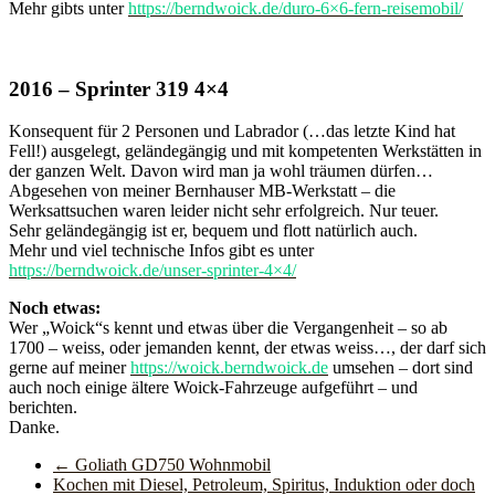
Mehr gibts unter
https://berndwoick.de/duro-6×6-fern-reisemobil/
2016 – Sprinter 319 4×4
Konsequent für 2 Personen und Labrador (…das letzte Kind hat
Fell!) ausgelegt, geländegängig und mit kompetenten Werkstätten in
der ganzen Welt. Davon wird man ja wohl träumen dürfen…
Abgesehen von meiner Bernhauser MB-Werkstatt – die
Werksattsuchen waren leider nicht sehr erfolgreich. Nur teuer.
Sehr geländegängig ist er, bequem und flott natürlich auch.
Mehr und viel technische Infos gibt es unter
https://berndwoick.de/unser-sprinter-4×4/
Noch etwas:
Wer „Woick“s kennt und etwas über die Vergangenheit – so ab
1700 – weiss, oder jemanden kennt, der etwas weiss…, der darf sich
gerne auf meiner
https://woick.berndwoick.de
umsehen – dort sind
auch noch einige ältere Woick-Fahrzeuge aufgeführt – und
berichten.
Danke.
←
Goliath GD750 Wohnmobil
Kochen mit Diesel, Petroleum, Spiritus, Induktion oder doch