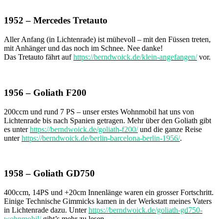
1952 – Mercedes Tretauto
Aller Anfang (in Lichtenrade) ist mühevoll – mit den Füssen treten,
mit Anhänger und das noch im Schnee. Nee danke!
Das Tretauto fährt auf
https://berndwoick.de/klein-angefangen/
vor.
1956 – Goliath F200
200ccm und rund 7 PS – unser erstes Wohnmobil hat uns von
Lichtenrade bis nach Spanien getragen. Mehr über den Goliath gibt
es unter
https://berndwoick.de/goliath-f200/
und die ganze Reise
unter
https://berndwoick.de/berlin-barcelona-berlin-1956/
.
1958 – Goliath GD750
400ccm, 14PS und +20cm Innenlänge waren ein grosser Fortschritt.
Einige Technische Gimmicks kamen in der Werkstatt meines Vaters
in Lichtenrade dazu. Unter
https://berndwoick.de/goliath-gd750-
wohnmobil/
gibt’s mehr zu lesen.