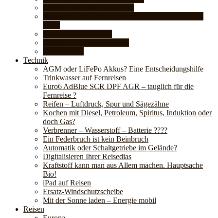
Bucher Duro 6×6 Reisemobil
Mercedes 300GD für die Fernreise – Umbauten und
Tipps
Landrover 88 Series II
Goliath GD750 Wohnmobil
Goliath F200
Technik
AGM oder LiFePo Akkus? Eine Entscheidungshilfe
Trinkwasser auf Fernreisen
Euro6 AdBlue SCR DPF AGR – tauglich für die
Fernreise ?
Reifen – Luftdruck, Spur und Sägezähne
Kochen mit Diesel, Petroleum, Spiritus, Induktion oder
doch Gas?
Verbrenner – Wasserstoff – Batterie ????
Ein Federbruch ist kein Beinbruch
Automatik oder Schaltgetriebe im Gelände?
Digitalisieren Ihrer Reisedias
Kraftstoff kann man aus Allem machen. Hauptsache
Bio!
iPad auf Reisen
Ersatz-Windschutzscheibe
Mit der Sonne laden – Energie mobil
Reisen
Europa