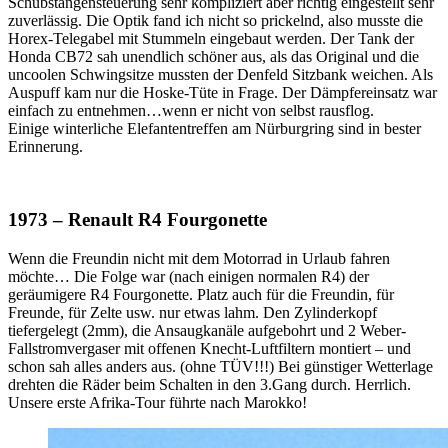
Schubstangensteuerung sehr kompliziert aber richtig eingestellt sehr
zuverlässig. Die Optik fand ich nicht so prickelnd, also musste die
Horex-Telegabel mit Stummeln eingebaut werden. Der Tank der
Honda CB72 sah unendlich schöner aus, als das Original und die
uncoolen Schwingsitze mussten der Denfeld Sitzbank weichen. Als
Auspuff kam nur die Hoske-Tüte in Frage. Der Dämpfereinsatz war
einfach zu entnehmen…wenn er nicht von selbst rausflog.
Einige winterliche Elefantentreffen am Nürburgring sind in bester
Erinnerung.
1973 – Renault R4 Fourgonette
Wenn die Freundin nicht mit dem Motorrad in Urlaub fahren
möchte… Die Folge war (nach einigen normalen R4) der
geräumigere R4 Fourgonette. Platz auch für die Freundin, für
Freunde, für Zelte usw. nur etwas lahm. Den Zylinderkopf
tiefergelegt (2mm), die Ansaugkanäle aufgebohrt und 2 Weber-
Fallstromvergaser mit offenen Knecht-Luftfiltern montiert – und
schon sah alles anders aus. (ohne TÜV!!!) Bei günstiger Wetterlage
drehten die Räder beim Schalten in den 3.Gang durch. Herrlich.
Unsere erste Afrika-Tour führte nach Marokko!