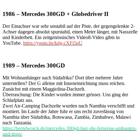
1986 – Mercedes 300GD + Globedriver II
Der Einachser war sehr unstabil auf der Piste, der gegengelenkte 2-
Achser dagegen absolut spurstabil, einen Meter länger, mit Nasszelle
und Kinderbett. Ein zeitgenössisches Video8-Video gibts in
YouTube.
https://youtu.be/kdg-cXFi5nU
1989 – Mercedes 300GD
Mit Wohnanhänger nach Südafrika? Dort über mehrere Jahre
unterstellen? Der G alleine mit Inneneinrichtung muss reichen.
Zunächst mit einem Maggiolina-Dachzelt.
Überraschung: Die Kinder wurden immer grösser. Uns ging der
Schlafplatz aus.
Zwei Air-Camping Dachzelte wurden nach Namibia verschifft und
montiert. Im Laufe der Jahre fuhr er uns recht zuverlässig von
Namibia über Südafrika, Botswana, Zambia, Zimbabwe, Malawi
nach Tanzania.
https://berndwoick.de/mercedes-300gd-fuer-die-fernreise-umbauten-
und-tipps/