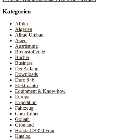
Kategorien
Afrika
Algerien
Allrad Umbau
Asien
Ausrüstung
Brennstoffzelle
Bucher
Business
Der Anfang
Downloads
Duro 6×6
Elektroauto
Equipment & Know-how
Europa
Expedition
Fahrzeug
Ganz früher
Goliath
Grönland
Honda CB350 Four,
Katalog