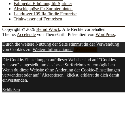
Fahrpedal Erhöhung für Sprinter
Abschleppöse für Sprinter hinten
Landrover 109 IIa für die Fernreise
Trinkwasser auf Fernreisen
Copyright © 2026
Bernd Woick
. Alle Rechte vorbehalten.
Theme:
Accelerate
von ThemeGrill. Präsentiert von
WordPress
.
Durch die weitere Nutzung der Seite stimmst du der Verwendung
von Cookies zu.
Weitere Informationen
Akzeptieren
Die Cookie-Einstellungen auf dieser Website sind auf "Cookies
zulassen" eingestellt, um das beste Surferlebnis zu ermöglichen.
Wenn du diese Website ohne Änderung der Cookie-Einstellungen
verwendest oder auf "Akzeptieren" klickst, erklärst du dich damit
einverstanden.
Schließen