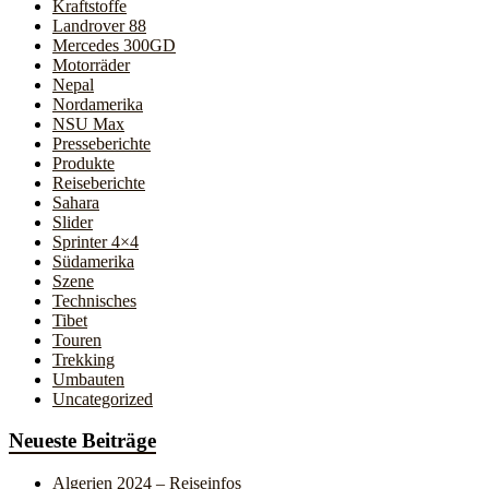
Kraftstoffe
Landrover 88
Mercedes 300GD
Motorräder
Nepal
Nordamerika
NSU Max
Presseberichte
Produkte
Reiseberichte
Sahara
Slider
Sprinter 4×4
Südamerika
Szene
Technisches
Tibet
Touren
Trekking
Umbauten
Uncategorized
Neueste Beiträge
Algerien 2024 – Reiseinfos