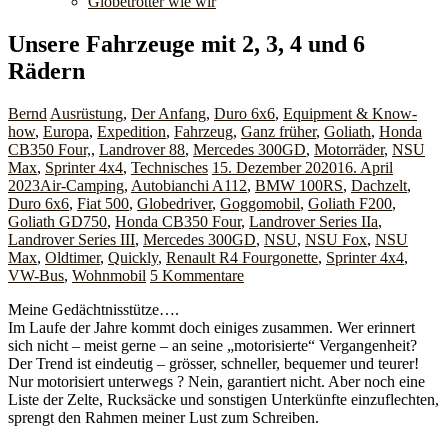
Globetrotter wie wir
Unsere Fahrzeuge mit 2, 3, 4 und 6
Rädern
Bernd
Ausrüstung
,
Der Anfang
,
Duro 6x6
,
Equipment & Know-
how
,
Europa
,
Expedition
,
Fahrzeug
,
Ganz früher
,
Goliath
,
Honda
CB350 Four,
,
Landrover 88
,
Mercedes 300GD
,
Motorräder
,
NSU
Max
,
Sprinter 4x4
,
Technisches
15. Dezember 2020
16. April
2023
Air-Camping
,
Autobianchi A112
,
BMW 100RS
,
Dachzelt
,
Duro 6x6
,
Fiat 500
,
Globedriver
,
Goggomobil
,
Goliath F200
,
Goliath GD750
,
Honda CB350 Four
,
Landrover Series IIa
,
Landrover Series III
,
Mercedes 300GD
,
NSU
,
NSU Fox
,
NSU
Max
,
Oldtimer
,
Quickly
,
Renault R4 Fourgonette
,
Sprinter 4x4
,
VW-Bus
,
Wohnmobil
5 Kommentare
Meine Gedächtnisstütze….
Im Laufe der Jahre kommt doch einiges zusammen. Wer erinnert
sich nicht – meist gerne – an seine „motorisierte“ Vergangenheit?
Der Trend ist eindeutig – grösser, schneller, bequemer und teurer!
Nur motorisiert unterwegs ? Nein, garantiert nicht. Aber noch eine
Liste der Zelte, Rucksäcke und sonstigen Unterkünfte einzuflechten,
sprengt den Rahmen meiner Lust zum Schreiben.