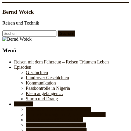
Zum
Inhalt
Bernd Woick
springen
Reisen und Technik
Menü
Reisen mit dem Fahrzeug – Reisen Träumen Leben
Episoden
G-schichten
Landrover Geschichten
Kommunikation
Passkontrolle in Nigeria
Klein angefangen…
Sturm und Drang
Fahrzeuge
Landrover 109 IIa für die Fernreise
Unsere Fahrzeuge mit 2, 3, 4 und 6 Rädern
Unser Sprinter 319 • 4×4 • 4,2t
Fahrpedal Erhöhung für Sprinter
Abschleppöse für Sprinter hinten