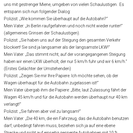
uns mit gestrenger Miene, umgeben von vielen Schaulustigen. Es
entspann sich nun folgender Dialog:
Polizist: „Wie kommen Sie überhaupt auf die Autobahn?“
Mein Vater: „In Berlin raufgefahren und noch nicht wieder runter!“
(allgemeines Grinsen der Schaulustigen).
Polizist: „Sie haben uns auf der Steigung den gesamten Verkehr
blockiert! Sie sind ja langsamer als der langsamste LKW!“
Mein Vater: „Das stimmt nicht, auf der vorangegangenen Steigung
haben wir einen LKW überholt, der nur 5 km/h fuhr und wir 6 km/h.“
(Erstes Gelächter der Umstehenden)
Polizist: „Zeigen Sie mir Ihre Papiere. Ich möchte sehen, ob der
Wagen überhaupt für die Autobahn zugelassen ist!“
Mein Vater übergab ihm die Papiere: „Bitte, laut Zulassung fährt der
Wagen 45 km/h und für die Autobahn werden überhaupt nur 40 km
verlangt!“
Polizist: „Sie fahren aber viel zu langsam!“
Mein Vater: „Die 40 km, die ein Fahrzeug, das die Autobahn benutzen
darf, unbedingt fahren muss, beziehen sich ja auf eine ebene
Strecke und nicht auf einseitig gesperrte Autobahnen mit 10 %