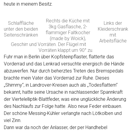
heute in meinem Besitz.
Rechts die Küche mit
Schlaffläche
Links der
3kg Gasflasche, 2-
unter den beiden
Kleiderschrank
flammiger Faltkocher
Seitenschränken
mit
(made by Woick),
Arbeitsfläche
Geschirr und Vorräten. Der Flügel mit
Vorräten klappt um 90° zu.
Fuhr man in Berlin über Kopfsteinpflaster, flatterte das
Vorderrad und das Lenkrad versuchte energisch die Hände
abzuwerfen. Nur durch beherztes Treten des Bremspedals
brachte mein Vater das Vorderrad zur Ruhe. Dieses
„Shimmy“, in Landrover-Kreisen auch als „Todesflattern“
bekannt, hatte seine Ursache in nachlassender Spannkraft
der Viertelelliptik-Blattfeder, was eine unglückliche Änderung
des Nachlaufs zur Folge hatte. Also neue Feder einbauen.
Der schöne Messing-Kühler verlangte nach Lötkolben und
viel Zinn.
Dann war da noch der Anlasser, der per Handhebel