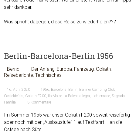
sehr dankbar.
Was spricht dagegen, diese Reise zu wiederholen???
Berlin-Barcelona-Berlin 1956
Bernd
Der Anfang
,
Europa
,
Fahrzeug
,
Goliath
,
Reiseberichte
,
Technisches
16. April 2020
1956
,
Barcelona
,
Berlin
,
Berliner Camping Club
,
Casteldefels
,
Goliath F200
,
Ilo-Motor
,
La Balena allegra
,
Lichtenrade
,
Sagrada
Familia
8 Kommentare
Im Sommer 1955 war unser Goliath F200 soweit reisefertig
aber noch mit der „Ausbaustufe“ 1 auf Testfahrt – an die
Ostsee nach Sütel.