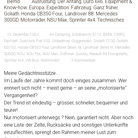
Bernd
Ausrüstung
,
Der Anfang
,
Duro 6x6
,
Equipment &
Know-how
,
Europa
,
Expedition
,
Fahrzeug
,
Ganz früher
,
Goliath
,
Honda CB350 Four,
,
Landrover 88
,
Mercedes
300GD
,
Motorräder
,
NSU Max
,
Sprinter 4x4
,
Technisches
15. Dezember 2020
Air-Camping
,
Autobianchi A112
,
BMW 100RS
,
Dachzelt
,
Duro 6x6
,
Fiat 500
,
Globedriver
,
Goggomobil
,
Goliath F200
,
Goliath
GD750
,
Honda CB350 Four
,
Landrover Series IIa
,
Landrover Series III
,
Mercedes
300GD
,
NSU
,
NSU Fox
,
NSU Max
,
Oldtimer
,
Quickly
,
Renault R4 Fourgonette
,
Sprinter 4x4
,
VW-Bus
,
Wohnmobil
5 Kommentare
Meine Gedächtnisstütze….
Im Laufe der Jahre kommt doch einiges zusammen. Wer
erinnert sich nicht – meist gerne – an seine „motorisierte“
Vergangenheit?
Der Trend ist eindeutig – grösser, schneller, bequemer und
teurer!
Nur motorisiert unterwegs ? Nein, garantiert nicht. Aber noch
eine Liste der Zelte, Rucksäcke und sonstigen Unterkünfte
einzuflechten, sprengt den Rahmen meiner Lust zum