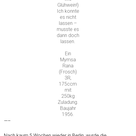
Glühwein!)
Ich konnte
es nicht
lassen –
musste es
dann doch
lassen.
Ein
Mymsa
Rana
(Frosch)
3R,
175ccm
mit
250kg
Zuladung.
Baujahr
1956.
—–
Nach kaum 5 Wochen wieder in Berlin, wurde die