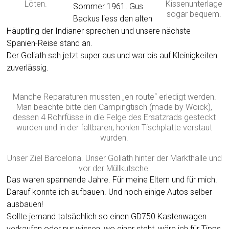
Löten.
Kissenunterlage
Sommer 1961. Gus
sogar bequem.
Backus liess den alten
Häuptling der Indianer sprechen und unsere nächste
Spanien-Reise stand an.
Der Goliath sah jetzt super aus und war bis auf Kleinigkeiten
zuverlässig.
Manche Reparaturen mussten „en route“ erledigt werden.
Man beachte bitte den Campingtisch (made by Woick),
dessen 4 Rohrfüsse in die Felge des Ersatzrads gesteckt
wurden und in der faltbaren, hohlen Tischplatte verstaut
wurden.
Unser Ziel Barcelona. Unser Goliath hinter der Markthalle und
vor der Müllkutsche.
Das waren spannende Jahre. Für meine Eltern und für mich.
Darauf konnte ich aufbauen. Und noch einige Autos selber
ausbauen!
Sollte jemand tatsächlich so einen GD750 Kastenwagen
verkaufen oder nur wissen, wo einer steht, wäre ich für Tipps