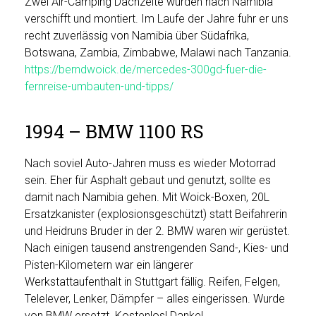
Zwei Air-Camping Dachzelte wurden nach Namibia
verschifft und montiert. Im Laufe der Jahre fuhr er uns
recht zuverlässig von Namibia über Südafrika,
Botswana, Zambia, Zimbabwe, Malawi nach Tanzania.
https://berndwoick.de/mercedes-300gd-fuer-die-
fernreise-umbauten-und-tipps/
1994 – BMW 1100 RS
Nach soviel Auto-Jahren muss es wieder Motorrad
sein. Eher für Asphalt gebaut und genutzt, sollte es
damit nach Namibia gehen. Mit Woick-Boxen, 20L
Ersatzkanister (explosionsgeschützt) statt Beifahrerin
und Heidruns Bruder in der 2. BMW waren wir gerüstet.
Nach einigen tausend anstrengenden Sand-, Kies- und
Pisten-Kilometern war ein längerer
Werkstattaufenthalt in Stuttgart fällig. Reifen, Felgen,
Telelever, Lenker, Dämpfer – alles eingerissen. Wurde
von BMW ersetzt. Kostenlos! Danke!