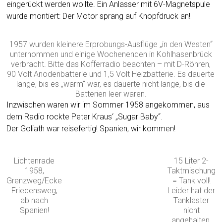
eingerückt werden wollte. Ein Anlasser mit 6V-Magnetspule
wurde montiert: Der Motor sprang auf Knopfdruck an!
1957 wurden kleinere Erprobungs-Ausflüge „in den Westen“
unternommen und einige Wochenenden in Kohlhasenbrück
verbracht. Bitte das Kofferradio beachten – mit D-Röhren,
90 Volt Anodenbatterie und 1,5 Volt Heizbatterie. Es dauerte
lange, bis es „warm“ war, es dauerte nicht lange, bis die
Batterien leer waren.
Inzwischen waren wir im Sommer 1958 angekommen, aus
dem Radio rockte Peter Kraus‘ „Sugar Baby“.
Der Goliath war reisefertig! Spanien, wir kommen!
Lichtenrade
15 Liter 2-
1958,
Taktmischung
Grenzweg/Ecke
= Tank voll!
Friedensweg,
Leider hat der
ab nach
Tanklaster
Spanien!
nicht
angehalten.