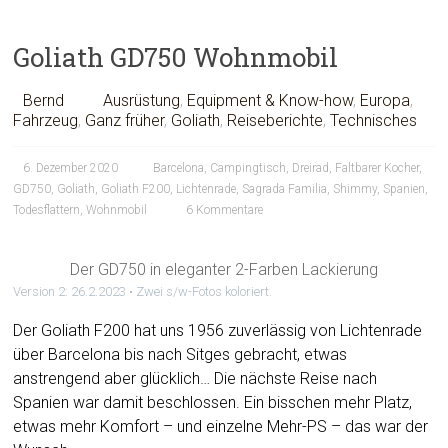
Goliath GD750 Wohnmobil
Bernd
Ausrüstung
,
Equipment & Know-how
,
Europa
,
Fahrzeug
,
Ganz früher
,
Goliath
,
Reiseberichte
,
Technisches
6. Dezember 2020
Barcelona
,
Campingtisch
,
Dreirad
,
Faltbarer Kocher
,
GD750
,
Goliath
,
Goliath F200
,
Lichtenrade
,
Sagrada Familia
,
Shimmy
,
Spanien
,
Todesflattern
,
Wohnmobil
6 Kommentare
Der GD750 in eleganter 2-Farben Lackierung
Version 2: 26.2.2023 • Zwei s/w-Fotos koloriert.
Der Goliath F200 hat uns 1956 zuverlässig von Lichtenrade
über Barcelona bis nach Sitges gebracht, etwas
anstrengend aber glücklich… Die nächste Reise nach
Spanien war damit beschlossen. Ein bisschen mehr Platz,
etwas mehr Komfort – und einzelne Mehr-PS – das war der