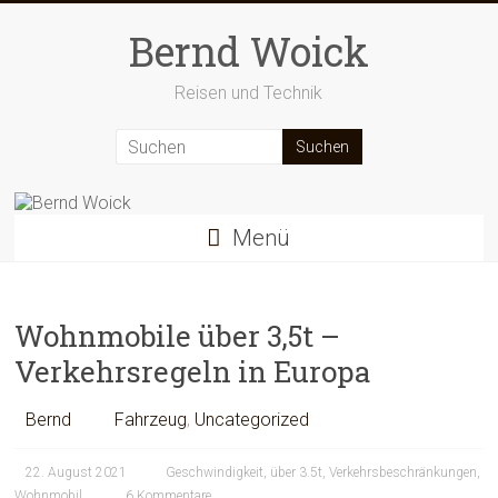
Zum
Inhalt
Bernd Woick
springen
Reisen und Technik
Menü
Wohnmobile über 3,5t –
Verkehrsregeln in Europa
Bernd
Fahrzeug
,
Uncategorized
22. August 2021
Geschwindigkeit
,
über 3.5t
,
Verkehrsbeschränkungen
,
Wohnmobil
6 Kommentare