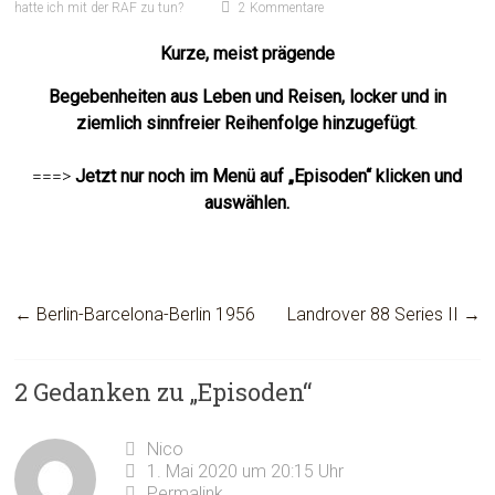
hatte ich mit der RAF zu tun?
2 Kommentare
Kurze, meist prägende
Begebenheiten aus Leben und Reisen, locker und in
ziemlich sinnfreier Reihenfolge hinzugefügt
.
===>
Jetzt nur noch im Menü auf „Episoden“ klicken und
auswählen.
←
Berlin-Barcelona-Berlin 1956
Landrover 88 Series II
→
2 Gedanken zu „
Episoden
“
Nico
1. Mai 2020 um 20:15 Uhr
Permalink