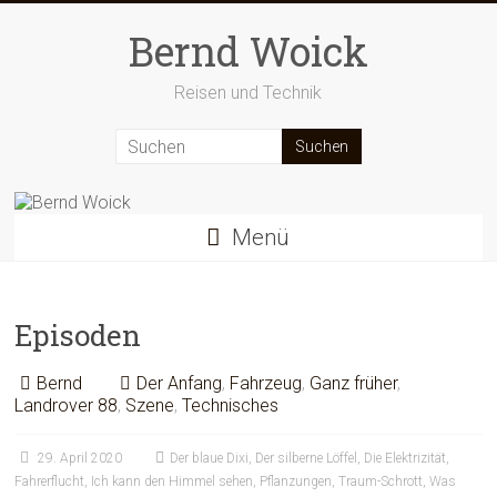
Zum
Inhalt
Bernd Woick
springen
Reisen und Technik
Menü
Episoden
Bernd
Der Anfang
,
Fahrzeug
,
Ganz früher
,
Landrover 88
,
Szene
,
Technisches
29. April 2020
Der blaue Dixi
,
Der silberne Löffel
,
Die Elektrizität
,
Fahrerflucht
,
Ich kann den Himmel sehen
,
Pflanzungen
,
Traum-Schrott
,
Was