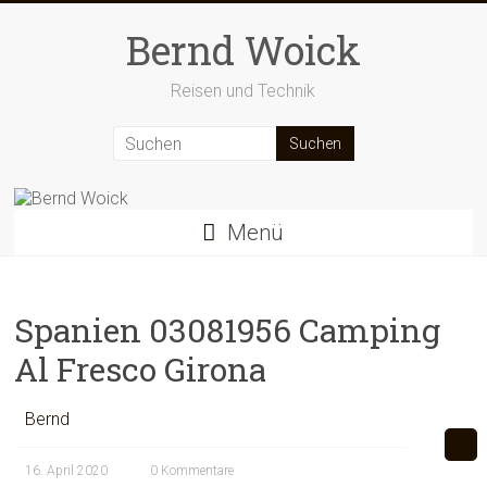
Zum
Inhalt
Bernd Woick
springen
Reisen und Technik
Menü
Spanien 03081956 Camping
Al Fresco Girona
Bernd
16. April 2020
0 Kommentare