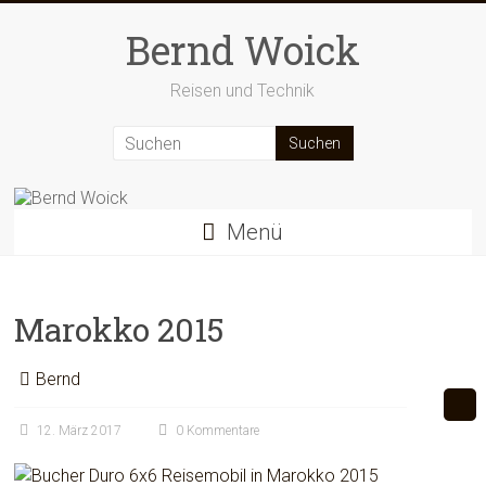
Zum
Inhalt
Bernd Woick
springen
Reisen und Technik
Menü
Marokko 2015
Bernd
12. März 2017
0 Kommentare