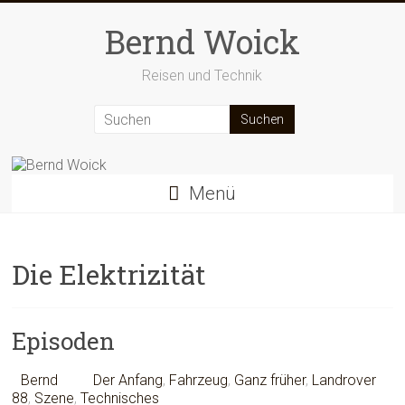
Zum
Inhalt
Bernd Woick
springen
Reisen und Technik
Menü
Die Elektrizität
Episoden
Bernd
Der Anfang
,
Fahrzeug
,
Ganz früher
,
Landrover
88
,
Szene
,
Technisches