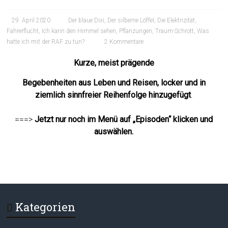
29. April 2020
Der blaue Dixi
,
Der silberne Löffel
,
Die Elektrizität
,
Fahrerflucht
,
Ich kann den Himmel sehen
,
Pflanzungen
,
Traum-Schrott
,
Was
hatte ich mit der RAF zu tun?
2 Kommentare
Kurze, meist prägende
Begebenheiten aus Leben und Reisen, locker und in
ziemlich sinnfreier Reihenfolge hinzugefügt
.
===>
Jetzt nur noch im Menü auf „Episoden“ klicken und
auswählen.
Kategorien