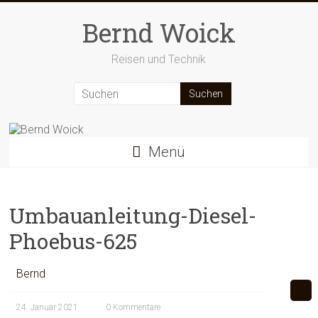
Zum
Inhalt
Bernd Woick
springen
Reisen und Technik
Menü
Umbauanleitung-Diesel-
Phoebus-625
Bernd
24. Januar 2021
0 Kommentare