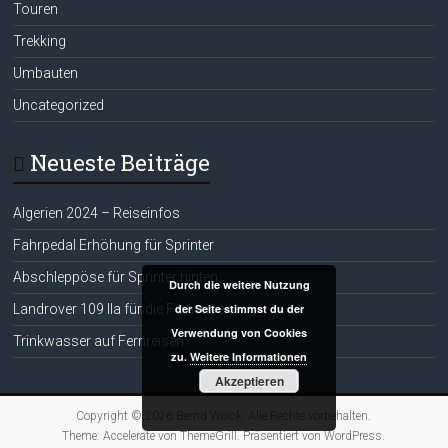
Touren
Trekking
Umbauten
Uncategorized
Neueste Beiträge
Algerien 2024 – Reiseinfos
Fahrpedal Erhöhung für Sprinter
Abschleppöse für Sprinter hinten
Durch die weitere Nutzung
Landrover 109 IIa für die Fernreise
der Seite stimmst du der
Verwendung von Cookies
Trinkwasser auf Fernreisen
zu.
Weitere Informationen
Akzeptieren
Copyright © 2026
Bernd Woick
. Alle Rechte vorbehalten.
Theme:
Accelerate
von ThemeGrill. Präsentiert von
WordPress
.