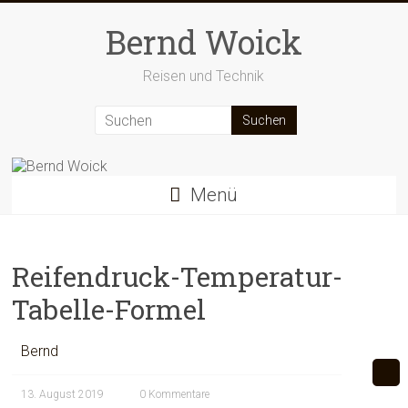
Zum
Inhalt
Bernd Woick
springen
Reisen und Technik
Menü
Reifendruck-Temperatur-
Tabelle-Formel
Bernd
13. August 2019
0 Kommentare