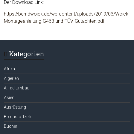
Der Download Link:
https://berndwoick.de/wp-content/uploads/2019/03/Woick-
Montageanleitung-G463-und-TÜV-Gutachten.pdf
Kategorien
Afrika
Algerien
Allrad Umbau
Asien
Ausrüstung
Brennstoffzelle
Bucher