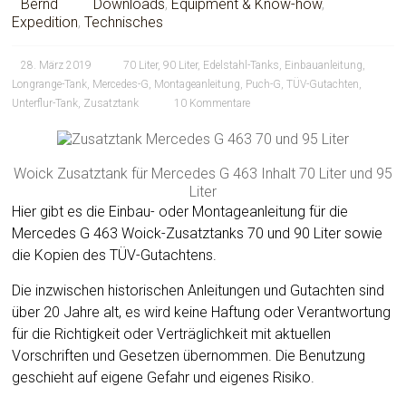
Bernd
Downloads
,
Equipment & Know-how
,
Expedition
,
Technisches
28. März 2019
70 Liter
,
90 Liter
,
Edelstahl-Tanks
,
Einbauanleitung
,
Longrange-Tank
,
Mercedes-G
,
Montageanleitung
,
Puch-G
,
TÜV-Gutachten
,
Unterflur-Tank
,
Zusatztank
10 Kommentare
Woick Zusatztank für Mercedes G 463 Inhalt 70 Liter und 95
Liter
Hier gibt es die Einbau- oder Montageanleitung für die
Mercedes G 463 Woick-Zusatztanks 70 und 90 Liter sowie
die Kopien des TÜV-Gutachtens.
Die inzwischen historischen Anleitungen und Gutachten sind
über 20 Jahre alt, es wird keine Haftung oder Verantwortung
für die Richtigkeit oder Verträglichkeit mit aktuellen
Vorschriften und Gesetzen übernommen. Die Benutzung
geschieht auf eigene Gefahr und eigenes Risiko.