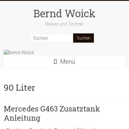
Zum
Inhalt
Bernd Woick
springen
Reisen und Technik
Menü
90 Liter
Mercedes G463 Zusatztank
Anleitung