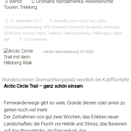
Bernd
Grönland
,
Nordamerika
,
Reiseberichte
,
Touren
,
Trekking
19. September 2013
Apotheke
,
Arctic Circle Trail
,
Arktis
,
Ausrüstung
,
Bekleidung
,
GPS
,
Greenland
,
Grönland
,
Navigatiion
,
Rucksack
,
Schlafsack
,
Schuhe
,
Tracks
,
Trekking
,
Trekking Nahrung
,
Trekkingtour
,
Woick
,
Zelt
5 Kommentare
Letzte Überarbeitung 9.3.2023
Wunderschöner Übernachtungsplatz westlich der Katiffiq Hütte
Arctic Circle Trail – ganz schön einsam
Fernwanderwege gibt es viele, Gründe diesen oder jenen zu
gehen noch viel mehr.
Der Zeitrahmen von gut zwei Wochen, das Erleben neuer
Landschaften, die Flucht vor Hektik und Stress, das Besinnen
auf das Wesentliche, die Einsamkeit, das