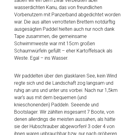
saßen wir ein dem zwar verbeulten aber
wasserdichten Kanu, das von freundlichen
Vorbenutzern mit Panzerband abgedichtet worden
war. Die aus alten verrotteten Brettern notdürftig
ausgesägten Paddel hielten auch nur noch dank
Tape zusammen, die gemeinsame
Schwimmweste war mit 15cm großen
Schaumwürfeln gefüllt – eher Kartoffelsack als
Weste. Egal – ins Wasser.
Wir paddelten über den glasklaren See, kein Wind
regte sich und die Landschaft zog langsam und
ruhig an uns und unter uns vorbei. Nach nur 1,5km
war‘s aus mit dem bequemen (und
knieschonenden) Paddeln. Seeende und
Bootslager. Wir zählten insgesamt 7 Boote, von
denen allerdings die meisten aussahen, als hätte
sie der Hubschrauber abgeworfen! 3 oder 4 von
ihnen waren unbrauchbar bzw. nur nach gröberen