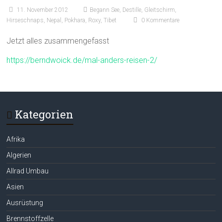
11. November 2012
Begann See
,
Destille
,
Gleitschirm
,
Hirseschnaps
,
Nepal
,
Pokhara
,
Roxy
,
Tibet
0 Kommentare
Jetzt alles zusammengefasst
https://berndwoick.de/mal-anders-reisen-2/
Kategorien
Afrika
Algerien
Allrad Umbau
Asien
Ausrüstung
Brennstoffzelle