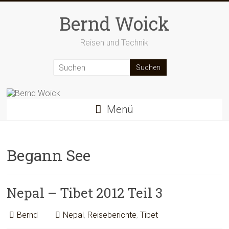
Zum
Inhalt
Bernd Woick
springen
Reisen und Technik
Menü
Begann See
Nepal – Tibet 2012 Teil 3
Bernd
Nepal
,
Reiseberichte
,
Tibet