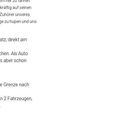
hm her zu fahren.
kräftig auf seinen
Zuhörer unseres
nge zu hupen und uns
tz, direkt am
chen. Als Auto
es aber schon
ie Grenze nach
hin 2 Fahrzeugen,
.