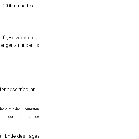
 x1000km und bot
ift „Belvédère du
iger zu finden, ist
er beschrieb ihn
deckt mit den Überresten
, die dort scheinbar jede
gen Ende des Tages