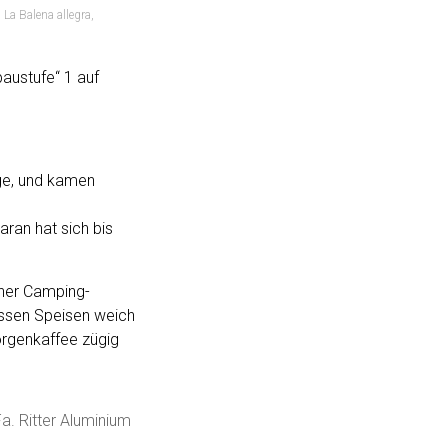
,
La Balena allegra
,
austufe“ 1 auf
age, und kamen
ran hat sich bis
iner Camping-
eissen Speisen weich
orgenkaffee zügig
a. Ritter Aluminium