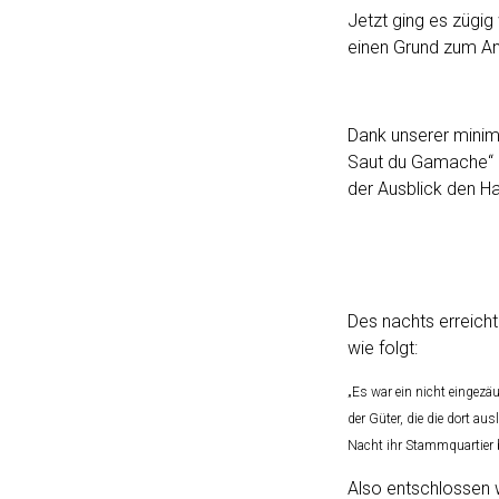
Jetzt ging es zügi
einen Grund zum Anh
Dank unserer minima
Saut du Gamache“ ni
der Ausblick den Ha
Des nachts erreich
wie folgt:
„Es war ein nicht eingezä
der Güter, die die dort au
Nacht ihr Stammquartier b
Also entschlossen 