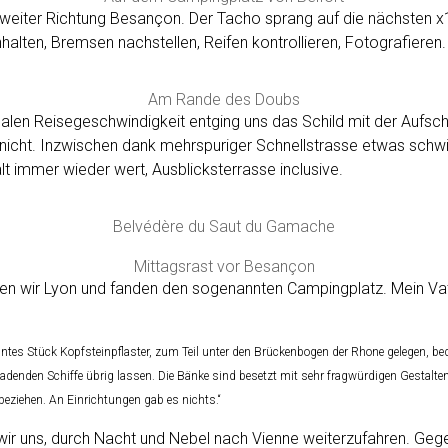
g weiter Richtung Besançon. Der Tacho sprang auf die nächsten
alten, Bremsen nachstellen, Reifen kontrollieren, Fotografieren.
Am Rande des Doubs
len Reisegeschwindigkeit entging uns das Schild mit der Aufschr
cht. Inzwischen dank mehrspuriger Schnellstrasse etwas schwier
lt immer wieder wert, Ausblicksterrasse inclusive.
Belvédère du Saut du Gamache
Mittagsrast vor Besançon
ten wir Lyon und fanden den sogenannten Campingplatz. Mein Vat
untes Stück Kopfsteinpflaster, zum Teil unter den Brückenbogen der Rhone gelegen, be
sladenden Schiffe übrig lassen. Die Bänke sind besetzt mit sehr fragwürdigen Gestalten
eziehen. An Einrichtungen gab es nichts.“
wir uns, durch Nacht und Nebel nach Vienne weiterzufahren. Ge