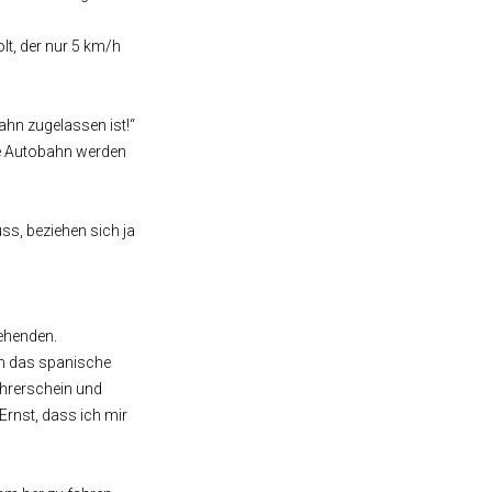
lt, der nur 5 km/h
ahn zugelassen ist!“
die Autobahn werden
ss, beziehen sich ja
ehenden.
em das spanische
ührerschein und
Ernst, dass ich mir