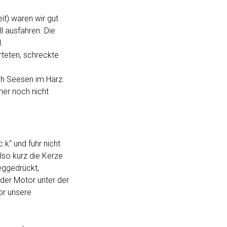
t) waren wir gut
l ausfahren. Die
.
teten, schreckte
ch Seesen im Harz.
er noch nicht
 k“ und fuhr nicht
lso kurz die Kerze
eggedrückt,
der Motor unter der
or unsere