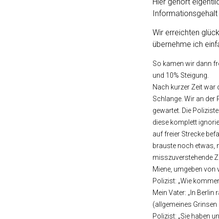
Hier gehört eigentl
Informationsgehalt
Wir erreichten glüc
übernehme ich einfa
So kamen wir dann fro
und 10% Steigung.
Nach kurzer Zeit war 
Schlange. Wir an der 
gewartet. Die Polizis
diese komplett ignorie
auf freier Strecke b
brauste noch etwas, n
misszuverstehende Zei
Miene, umgeben von v
Polizist: „Wie komme
Mein Vater: „In Berlin
(allgemeines Grinsen 
Polizist: „Sie haben 