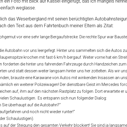
ich ein Foto mit Blick auf Kassel eingefügt, das ich mangels ne
 einfach weglasse.
klich das Weserbergland mit seinen berüchtigten Autobahnsteigun
ch den Text aus dem Fahrtenbuch meiner Eltern als Zitat:
hgemut vor eine sehr lange Bergaufstrecke. Die rechte Spur war Baustel
die Autobahn vor uns leergefegt. Hinter uns sammelten sich die Autos zu
Raupenspitze krochen mit fast 6 km/h bergauf. Weiter vorne hat ein Str
ten forderten die hinter uns fahrenden Fahrzeuge durch Handzeichen zu
rten und statt dessen weiter langsam hinter uns her zottelten. Als wir un
efanden, brauste eine Karawane von Autos mit winkenden Insassen an un
ämlich ein weiterer Polizeiwagen! Der dienstbare Geist im Mercedes ford
chen auf, ihm auf den nächsten Rastplatz zu folgen. Dort erwartete er 
ielen Schaulustigen. Es entspann sich nun folgender Dialog:
n Sie überhaupt auf die Autobahn?“
 raufgefahren und noch nicht wieder runter!“
der Schaulustigen).
uns auf der Steigung den gesamten Verkehr blockiert! Sie sind ja langsam