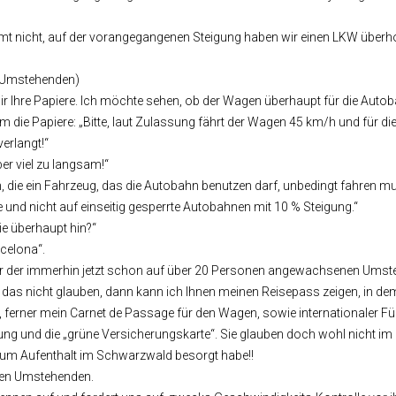
mt nicht, auf der vorangegangenen Steigung haben wir einen LKW überho
r Umstehenden)
 mir Ihre Papiere. Ich möchte sehen, ob der Wagen überhaupt für die Autob
m die Papiere: „Bitte, laut Zulassung fährt der Wagen 45 km/h und für 
erlangt!“
aber viel zu langsam!“
m, die ein Fahrzeug, das die Autobahn benutzen darf, unbedingt fahren mu
e und nicht auf einseitig gesperrte Autobahnen mit 10 % Steigung.“
Sie überhaupt hin?“
celona“.
r der immerhin jetzt schon auf über 20 Personen angewachsenen Umst
 das nicht glauben, dann kann ich Ihnen meinen Reisepass zeigen, in d
, ferner mein Carnet de Passage für den Wagen, sowie internationaler F
ung und die „grüne Versicherungskarte“. Sie glauben doch wohl nicht im 
 zum Aufenthalt im Schwarzwald besorgt habe!!
 den Umstehenden.