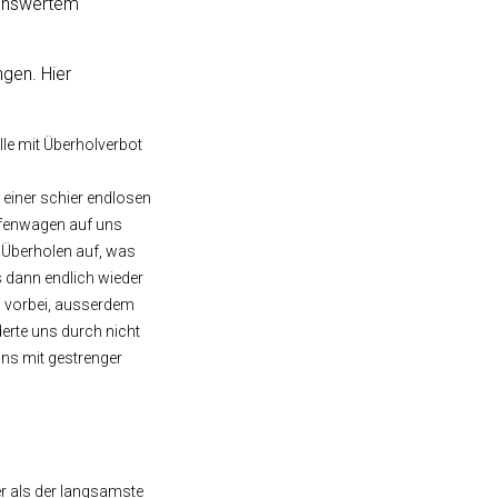
nnenswertem
gen. Hier
le mit Überholverbot
 einer schier endlosen
eifenwagen auf uns
m Überholen auf, was
s dann endlich wieder
s vorbei, ausserdem
erte uns durch nicht
uns mit gestrenger
er als der langsamste