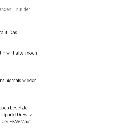
anden – nur der
taut. Das
t – wir hatten noch
uns niemals wieder
tisch besetzte
ollpunkt Drewitz
st, der PKW-Maut.