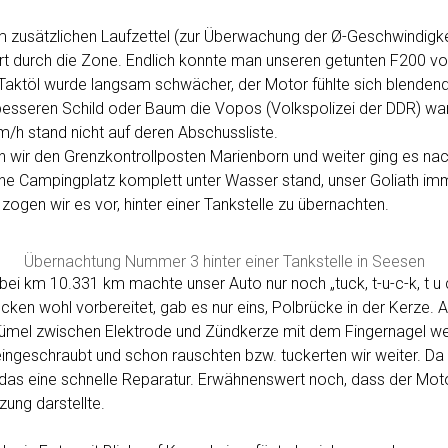
m zusätzlichen Laufzettel (zur Überwachung der Ø-Geschwindigkei
hrt durch die Zone. Endlich konnte man unseren getunten F200 vol
Taktöl wurde langsam schwächer, der Motor fühlte sich blendend
besseren Schild oder Baum die Vopos (Volkspolizei der DDR) war
m/h stand nicht auf deren Abschussliste.
n wir den Grenzkontrollposten Marienborn und weiter ging es na
e Campingplatz komplett unter Wasser stand, unser Goliath imm
ogen wir es vor, hinter einer Tankstelle zu übernachten.
Übernachtung Nummer 3 hinter einer Tankstelle in Seesen
ei km 10.331 km machte unser Auto nur noch „tuck, t-u-c-k, t u c
cken wohl vorbereitet, gab es nur eins, Polbrücke in der Kerze. A
Krümel zwischen Elektrode und Zündkerze mit dem Fingernagel w
ingeschraubt und schon rauschten bzw. tuckerten wir weiter. Da 
 das eine schnelle Reparatur. Erwähnenswert noch, dass der Mot
ung darstellte.