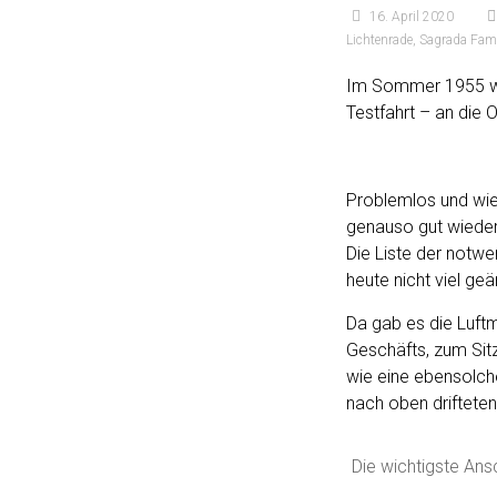
16. April 2020
Lichtenrade
,
Sagrada Fami
Im Sommer 1955 war
Testfahrt – an die 
Problemlos und wie 
genauso gut wieder 
Die Liste der notw
heute nicht viel ge
Da gab es die Luft
Geschäfts, zum Sitz
wie eine ebensolch
nach oben drifteten
Die wichtigste Ans