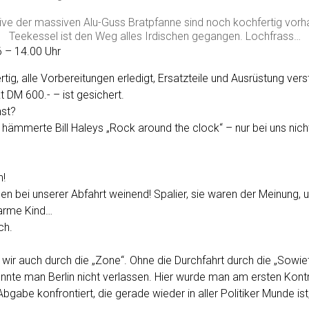
usive der massiven Alu-Guss Bratpfanne sind noch kochfertig vorh
Teekessel ist den Weg alles Irdischen gegangen. Lochfrass…
6 – 14.00 Uhr
rtig, alle Vorbereitungen erledigt, Ersatzteile und Ausrüstung vers
t DM 600.- – ist gesichert.
nst?
ämmerte Bill Haleys „Rock around the clock“ – nur bei uns nich
n!
n bei unserer Abfahrt weinend! Spalier, sie waren der Meinung, 
 arme Kind…
ch.
wir auch durch die „Zone“. Ohne die Durchfahrt durch die „Sowie
nnte man Berlin nicht verlassen. Hier wurde man am ersten Kontr
Abgabe konfrontiert, die gerade wieder in aller Politiker Munde i