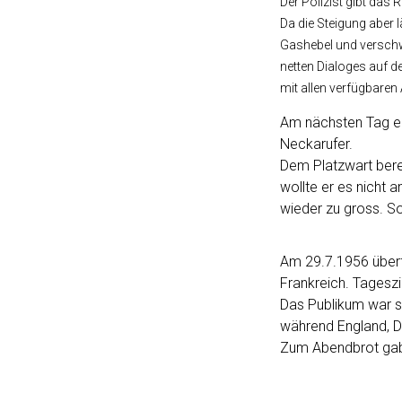
Der Polizist gibt das
Da die Steigung aber l
Gashebel und versch
netten Dialoges auf d
mit allen verfügbare
Am nächsten Tag er
Neckarufer.
Dem Platzwart berei
wollte er es nicht 
wieder zu gross. So
Am 29.7.1956 überf
Frankreich. Tageszi
Das Publikum war se
während England, Dä
Zum Abendbrot gab