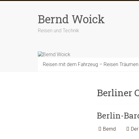
Zum
Inhalt
Bernd Woick
springen
Reisen und Technik
Reisen mit dem Fahrzeug – Reisen Träumen
Berliner
Berlin-Bar
Bernd
Der