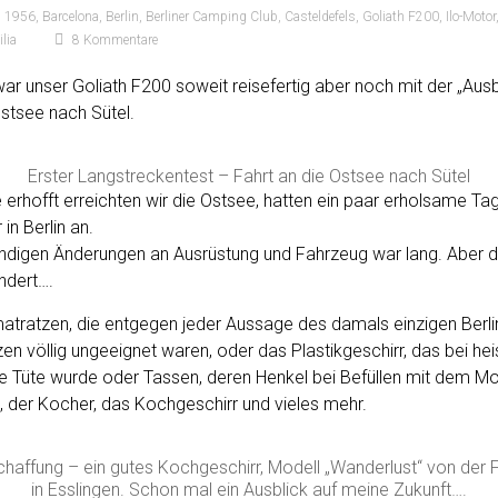
1956
,
Barcelona
,
Berlin
,
Berliner Camping Club
,
Casteldefels
,
Goliath F200
,
Ilo-Motor
lia
8 Kommentare
 unser Goliath F200 soweit reisefertig aber noch mit der „Ausb
Ostsee nach Sütel.
Erster Langstreckentest – Fahrt an die Ostsee nach Sütel
erhofft erreichten wir die Ostsee, hatten ein paar erholsame T
in Berlin an.
endigen Änderungen an Ausrüstung und Fahrzeug war lang. Aber da
ändert….
matratzen, die entgegen jeder Aussage des damals einzigen Berl
en völlig ungeeignet waren, oder das Plastikgeschirr, das bei h
e Tüte wurde oder Tassen, deren Henkel bei Befüllen mit dem M
, der Kocher, das Kochgeschirr und vieles mehr.
chaffung – ein gutes Kochgeschirr, Modell „Wanderlust“ von der F
in Esslingen. Schon mal ein Ausblick auf meine Zukunft….