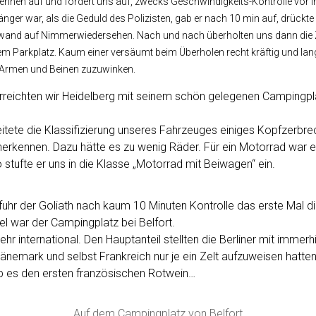
 Rennen auf und fordert uns auf, zwecks Geschwindigkeits-Kontrolle vor i
änger war, als die Geduld des Polizisten, gab er nach 10 min auf, drückte 
wand auf Nimmerwiedersehen. Nach und nach überholten uns dann die 
em Parkplatz. Kaum einer versäumt beim Überholen recht kräftig und la
n Armen und Beinen zuzuwinken.
reichten wir Heidelberg mit seinem schön gelegenen Campingpla
tete die Klassifizierung unseres Fahrzeuges einiges Kopfzerbre
anerkennen. Dazu hätte es zu wenig Räder. Für ein Motorrad war 
 stufte er uns in die Klasse „Motorrad mit Beiwagen“ ein.
uhr der Goliath nach kaum 10 Minuten Kontrolle das erste Mal d
el war der Campingplatz bei Belfort.
hr international. Den Hauptanteil stellten die Berliner mit immer
nemark und selbst Frankreich nur je ein Zelt aufzuweisen hatten
 es den ersten französischen Rotwein…
Auf dem Campingplatz von Belfort