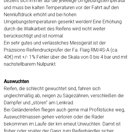
bezieht sich immer auf die jeweilige Umgebungstemperatur
und muss bei kalten Temperaturen vor der Fahrt auf den
Nennluftdruck erhöht und bei hohen
Umgebungstemperaturen gesenkt werden! Eine Erhöhung
durch die Walkarbeit des Reifens wird nicht weiter
berücksichtigt und ist normal.
Ein sehr gutes und verlässliches Messgerät ist der
Präzisions-Reifendruckprüfer der Fa. Flaig RM/4S-A (ca.
40€) mit +/- 1% Fehler über die Skala von 0 bis 4 bar und mit
nachstellbarem Nullpunkt.
Auswuchten
Reifen, die schlecht gewuchtet sind, fahren sich
ungleichmäßig ab, neigen zu Sägezähnen, verschleißen die
Dämpfer und „stören“ am Lenkrad.
Bei Geländereifen fliegen auch gerne mal Profilstücke weg,
Auswuchtmassen gehen verloren oder die Räder
bekommen im Laufe der km erneut Unwuchten. Damit ist
früher oder später der Gang zum Reifenhändler sicher.