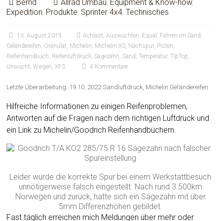
Bernd
Allrad Umbau
,
Equipment & Know-how
,
Expedition
,
Produkte
,
Sprinter 4x4
,
Technisches
13. August 2019
Achlast
,
Auswuchten
,
Equal
,
Fahren im Sand
,
Geländereifen
,
Granulat
,
Michelin
,
Michelin XS
,
Nachspur
,
Pisten
,
Reifenhandbuch
,
Reifenluftdruck
,
Sägezahn
,
Sand
,
Temperatur
,
TIpTop
,
Unwucht
,
Wiegen
,
XFS
4 Kommentare
Letzte Überarbeitung: 19.10..2022 Sandluftdruck, Michelin Geländereifen
Hilfreiche Informationen zu einigen Reifenproblemen,
Antworten auf die Fragen nach dem richtigen Luftdruck und
ein Link zu Michelin/Goodrich Reifenhandbüchern.
Leider wurde die korrekte Spur bei einem Werkstattbesuch
unnötigerweise falsch eingestellt. Nach rund 3.500km
Norwegen und zurück, hatte sich ein Sägezahn mit über
5mm Differenzhöhen gebildet.
Fast täglich erreichen mich Meldungen über mehr oder