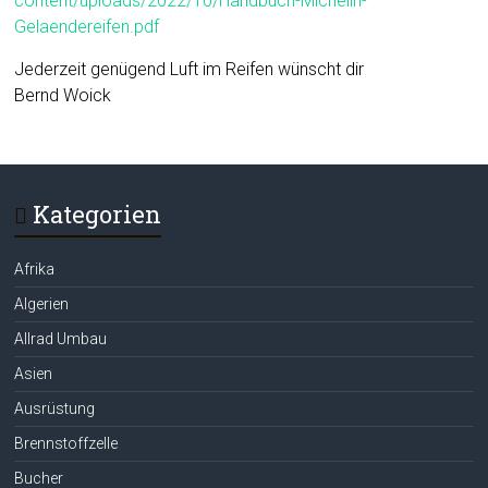
content/uploads/2022/10/Handbuch-Michelin-
Gelaendereifen.pdf
Jederzeit genügend Luft im Reifen wünscht dir
Bernd Woick
Kategorien
Afrika
Algerien
Allrad Umbau
Asien
Ausrüstung
Brennstoffzelle
Bucher