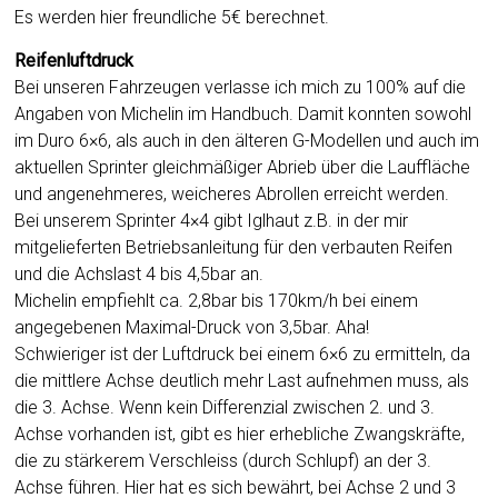
Es werden hier freundliche 5€ berechnet.
Reifenluftdruck
Bei unseren Fahrzeugen verlasse ich mich zu 100% auf die
Angaben von Michelin im Handbuch. Damit konnten sowohl
im Duro 6×6, als auch in den älteren G-Modellen und auch im
aktuellen Sprinter gleichmäßiger Abrieb über die Lauffläche
und angenehmeres, weicheres Abrollen erreicht werden.
Bei unserem Sprinter 4×4 gibt Iglhaut z.B. in der mir
mitgelieferten Betriebsanleitung für den verbauten Reifen
und die Achslast 4 bis 4,5bar an.
Michelin empfiehlt ca. 2,8bar bis 170km/h bei einem
angegebenen Maximal-Druck von 3,5bar. Aha!
Schwieriger ist der Luftdruck bei einem 6×6 zu ermitteln, da
die mittlere Achse deutlich mehr Last aufnehmen muss, als
die 3. Achse. Wenn kein Differenzial zwischen 2. und 3.
Achse vorhanden ist, gibt es hier erhebliche Zwangskräfte,
die zu stärkerem Verschleiss (durch Schlupf) an der 3.
Achse führen. Hier hat es sich bewährt, bei Achse 2 und 3