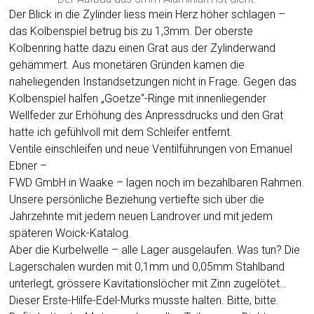
Der Blick in die Zylinder liess mein Herz höher schlagen –
das Kolbenspiel betrug bis zu 1,3mm. Der oberste
Kolbenring hatte dazu einen Grat aus der Zylinderwand
gehämmert. Aus monetären Gründen kamen die
naheliegenden Instandsetzungen nicht in Frage. Gegen das
Kolbenspiel halfen „Goetze“-Ringe mit innenliegender
Wellfeder zur Erhöhung des Anpressdrucks und den Grat
hatte ich gefühlvoll mit dem Schleifer entfernt.
Ventile einschleifen und neue Ventilführungen von Emanuel
Ebner –
FWD GmbH in Waake – lagen noch im bezahlbaren Rahmen.
Unsere persönliche Beziehung vertiefte sich über die
Jahrzehnte mit jedem neuen Landrover und mit jedem
späteren Woick-Katalog.
Aber die Kurbelwelle – alle Lager ausgelaufen. Was tun? Die
Lagerschalen wurden mit 0,1mm und 0,05mm Stahlband
unterlegt, grössere Kavitationslöcher mit Zinn zugelötet…
Dieser Erste-Hilfe-Edel-Murks musste halten. Bitte, bitte.