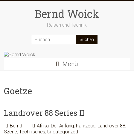
Zum
Inhalt
Bernd Woick
springen
Reisen und Technik
Menü
Goetze
Landrover 88 Series II
Bernd
Afrika
,
Der Anfang
,
Fahrzeug
,
Landrover 88
,
Szene
,
Technisches
,
Uncategorized