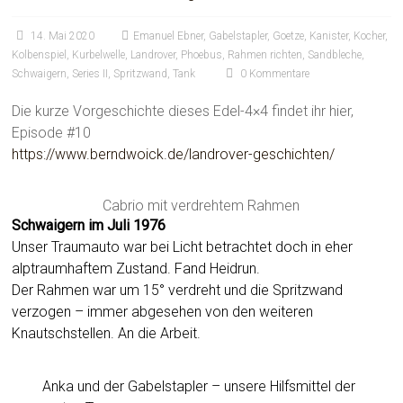
14. Mai 2020
Emanuel Ebner
,
Gabelstapler
,
Goetze
,
Kanister
,
Kocher
,
Kolbenspiel
,
Kurbelwelle
,
Landrover
,
Phoebus
,
Rahmen richten
,
Sandbleche
,
Schwaigern
,
Series II
,
Spritzwand
,
Tank
0 Kommentare
Die kurze Vorgeschichte dieses Edel-4×4 findet ihr hier,
Episode #10
http
s
://www.berndwoick.de/landrover-geschichten/
Cabrio mit verdrehtem Rahmen
Schwaigern im Juli 1976
Unser Traumauto war bei Licht betrachtet doch in eher
alptraumhaftem Zustand. Fand Heidrun.
Der Rahmen war um 15° verdreht und die Spritzwand
verzogen – immer abgesehen von den weiteren
Knautschstellen. An die Arbeit.
Anka und der Gabelstapler – unsere Hilfsmittel der