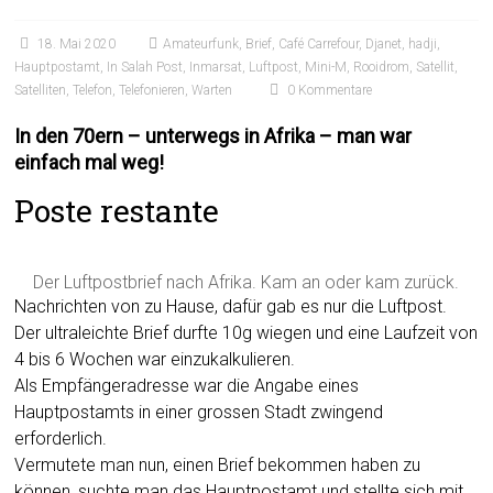
18. Mai 2020
Amateurfunk
,
Brief
,
Café Carrefour
,
Djanet
,
hadji
,
Hauptpostamt
,
In Salah Post
,
Inmarsat
,
Luftpost
,
Mini-M
,
Rooidrom
,
Satellit
,
Satelliten
,
Telefon
,
Telefonieren
,
Warten
0 Kommentare
In den 70ern – unterwegs in Afrika – man war
einfach mal weg!
Poste restante
Der Luftpostbrief nach Afrika. Kam an oder kam zurück.
Nachrichten von zu Hause, dafür gab es nur die Luftpost.
Der ultraleichte Brief durfte 10g wiegen und eine Laufzeit von
4 bis 6 Wochen war einzukalkulieren.
Als Empfängeradresse war die Angabe eines
Hauptpostamts in einer grossen Stadt zwingend
erforderlich.
Vermutete man nun, einen Brief bekommen haben zu
können, suchte man das Hauptpostamt und stellte sich mit