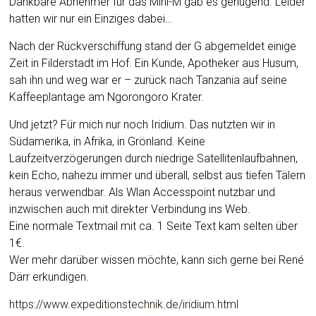
Dankbare Abnehmer für das Mini-M gab es genügend. Leider
hatten wir nur ein Einziges dabei…
Nach der Rückverschiffung stand der G abgemeldet einige
Zeit in Filderstadt im Hof. Ein Kunde, Apotheker aus Husum,
sah ihn und weg war er – zurück nach Tanzania auf seine
Kaffeeplantage am Ngorongoro Krater.
Und jetzt? Für mich nur noch Iridium. Das nutzten wir in
Südamerika, in Afrika, in Grönland. Keine
Laufzeitverzögerungen durch niedrige Satellitenlaufbahnen,
kein Echo, nahezu immer und überall, selbst aus tiefen Tälern
heraus verwendbar. Als Wlan Accesspoint nutzbar und
inzwischen auch mit direkter Verbindung ins Web.
Eine normale Textmail mit ca. 1 Seite Text kam selten über
1€.
Wer mehr darüber wissen möchte, kann sich gerne bei René
Därr erkundigen.
https://www.expeditionstechnik.de/iridium.html