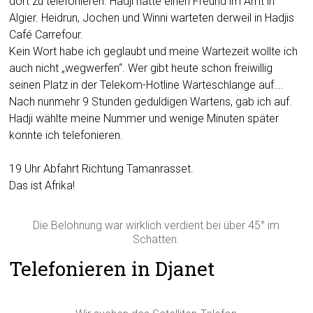
dort zu telefonieren. Hadji hätte einen Freund im Amt in
Algier. Heidrun, Jochen und Winni warteten derweil in Hadjis
Café Carrefour.
Kein Wort habe ich geglaubt und meine Wartezeit wollte ich
auch nicht „wegwerfen“. Wer gibt heute schon freiwillig
seinen Platz in der Telekom-Hotline Warteschlange auf….
Nach nunmehr 9 Stunden geduldigen Wartens, gab ich auf.
Hadji wählte meine Nummer und wenige Minuten später
konnte ich telefonieren.
19 Uhr Abfahrt Richtung Tamanrasset.
Das ist Afrika!
Die Belohnung war wirklich verdient bei über 45° im
Schatten.
Telefonieren in Djanet