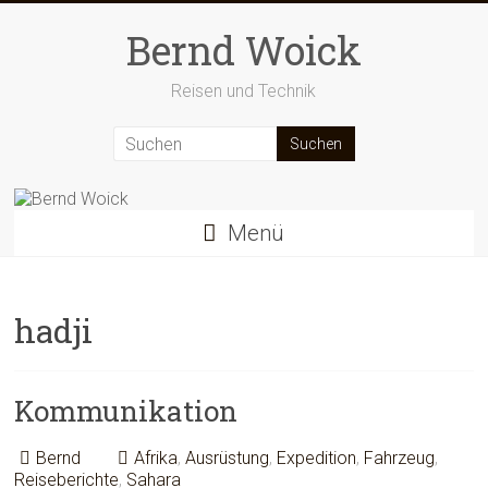
Zum
Inhalt
Bernd Woick
springen
Reisen und Technik
Menü
hadji
Kommunikation
Bernd
Afrika
,
Ausrüstung
,
Expedition
,
Fahrzeug
,
Reiseberichte
,
Sahara