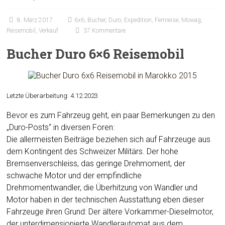
8. März 2017
6x6
,
Bucher
,
Duro
,
Expedition
,
Fernreise
,
Mowag
,
Reisemobil
,
Verkauf
37 Kommentare
Bucher Duro 6×6 Reisemobil
Letzte Überarbeitung: 4.12.2023
Bevor es zum Fahrzeug geht, ein paar Bemerkungen zu den
„Duro-Posts“ in diversen Foren:
Die allermeisten Beiträge beziehen sich auf Fahrzeuge aus
dem Kontingent des Schweizer Militärs. Der hohe
Bremsenverschleiss, das geringe Drehmoment, der
schwache Motor und der empfindliche
Drehmomentwandler, die Überhitzung von Wandler und
Motor haben in der technischen Ausstattung eben dieser
Fahrzeuge ihren Grund: Der ältere Vorkammer-Dieselmotor,
der unterdimensionierte Wandlerautomat aus dem