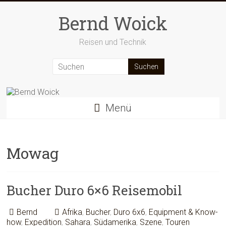
Zum
Inhalt
Bernd Woick
springen
Reisen und Technik
Menü
Mowag
Bucher Duro 6×6 Reisemobil
Bernd
Afrika
,
Bucher
,
Duro 6x6
,
Equipment & Know-
how
,
Expedition
,
Sahara
,
Südamerika
,
Szene
,
Touren