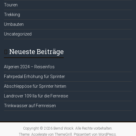
Touren
Trekking
Umbauten
Uncategorized
Neueste Beiträge
Algerien 2024 – Reiseinfos
Fahrpedal Erhöhung für Sprinter
Abschleppöse für Sprinter hinten
Landrover 109 IIa für die Fernreise
Trinkwasser auf Fernreisen
Copyright © 2026
Bernd Woick
. Alle Rechte vorbehalten.
Theme:
Accelerate
von ThemeGrill. Präsentiert von
WordPress
.