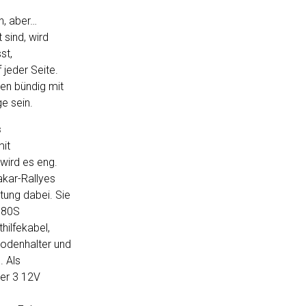
h, aber…
sind, wird
st,
jeder Seite.
en bündig mit
e sein.
s
mit
 wird es eng.
akar-Rallyes
ung dabei. Sie
680S
hilfekabel,
rodenhalter und
 Als
der 3 12V