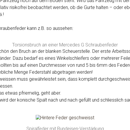
s Fahrzeug noch auf dem Boden steht. Wird das Fahrzeug mit 
ativ risikofrei beobachtet werden, ob die Gurte halten – oder ebe
.!
raubenfeder kann z.B. so aussehen:
Torsionsbruch an einer Mercedes G Schraubenfeder
hön den Bruch an der blanken Scheuerstelle. Der erste Arbeitssch
nder. Dazu bedarf es eines Winkelschleifers oder mehrerer Feile
sollten bis auf einen Durchmesser von rund 5 bis 6mm des Federd
ebliche Menge Federstahl abgetragen werden!
eissen muss gewährleistet sein, dass komplett durchgeschweis
iessen.
das etwas pfriemelig, geht aber.
ird der konische Spalt nach und nach gefüllt und schliesslich sa
Spiralfeder mit Rundeisen-Verstärkung