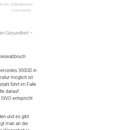
rbruch
,
Federreparatur
,
1 Kommentar
nen Gesundheit –
 Reiseabbruch
 Mercedes 300GD in
atur möglich ist.
ahl führt im Falle
le darauf.
r StVO entspricht
en und es gibt
egt man an die