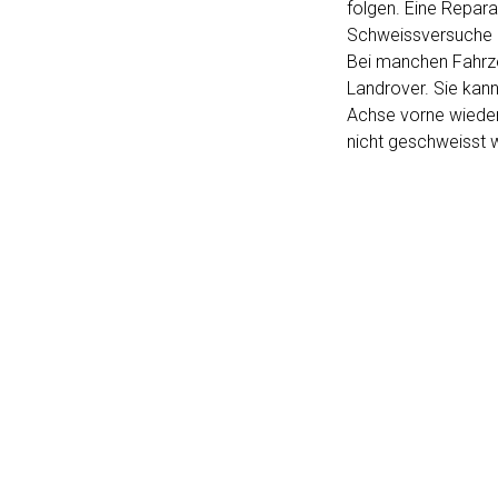
folgen. Eine Repar
Schweissversuche u
Bei manchen Fahrze
Landrover. Sie kan
Achse vorne wieder
nicht geschweisst 