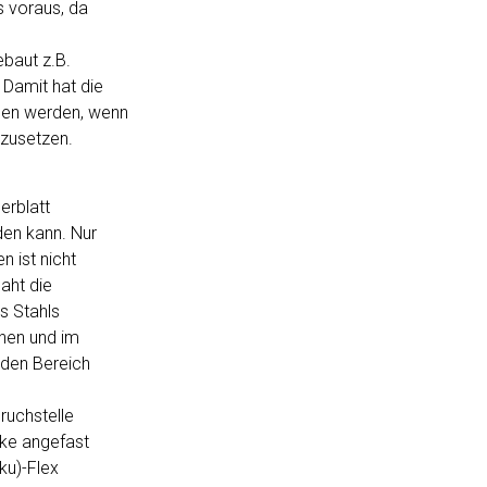
 voraus, da
ebaut z.B.
 Damit hat die
gen werden, wenn
nzusetzen.
erblatt
den kann. Nur
n ist nicht
Naht die
s Stahls
ühen und im
 den Bereich
ruchstelle
cke angefast
ku)-Flex