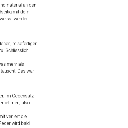
undmaterial an den
dseitig mit dem
weisst werden!
nen, reisefertigen
. Schliesslich
was mehr als
etauscht. Das war
der. Im Gegensatz
bernehmen, also
t verliert die
 Feder wird bald