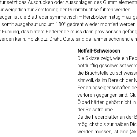
atur setzt das Ausdrücken oder Ausschlagen des Gummielements
nweigerlich zur Zerstörung der Gummibuchse führen werden.
ugen ist die Blattfeder symmetrisch – Herzbolzen mittig – aufg
n somit ausgebaut und um 180° gedreht wieder montiert werden.
 Führung, das hintere Federende muss dann provisorisch gefan
werden kann. Holzklotz, Draht, Gurte sind da rahmenschonend ei
Notfall-Schweissen
Die Skizze zeigt, wie ein Fed
notdürftig geschweisst wer
die Bruchstelle zu schweisse
sinnvoll, da im Bereich der 
Federungseigenschaften de
verloren gegangen sind. Gl
Ölbad härten gehört nicht in
der Reiseträume.
Da die Federblätter an der B
möglichst bis zur halben Di
werden müssen, ist eine (Ak