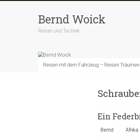
Zum
Inhalt
Bernd Woick
springen
Reisen und Technik
Reisen mit dem Fahrzeug – Reisen Träumen
Schraube
Ein Federb
Bernd
Afrika