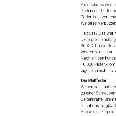
Als nächstes wird 
Radius der Feder an
Federdraht verschwe
Weiteres Verputzen 
Hält das? Das war n
Die erste Belastun
300GD. Da die Repa
wagten wir uns auf 
Nach einigen hunde
10.000 Pistenkilom
eigentlich nicht not
Die Blattfeder
Wesentlich häufiger
zu einer Schrauben
Seitenkräfte, Brem
Bricht das Tragblat
Achse einseitig die