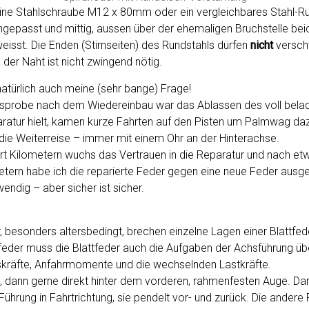
eine Stahlschraube M12 x 80mm oder ein vergleichbares Stahl-R
gepasst und mittig, aussen über der ehemaligen Bruchstelle bei
isst. Die Enden (Stirnseiten) des Rundstahls dürfen
nicht
versch
der Naht ist nicht zwingend nötig.
atürlich auch meine (sehr bange) Frage!
gsprobe nach dem Wiedereinbau war das Ablassen des voll belade
ratur hielt, kamen kurze Fahrten auf den Pisten um Palmwag dazu
die Weiterreise – immer mit einem Ohr an der Hinterachse.
rt Kilometern wuchs das Vertrauen in die Reparatur und nach et
etern habe ich die reparierte Feder gegen eine neue Feder ausg
wendig – aber sicher ist sicher.
, besonders altersbedingt, brechen einzelne Lagen einer Blattfe
feder muss die Blattfeder auch die Aufgaben der Achsführung ü
skräfte, Anfahrmomente und die wechselnden Lastkräfte.
t, dann gerne direkt hinter dem vorderen, rahmenfesten Auge. Dami
 Führung in Fahrtrichtung, sie pendelt vor- und zurück. Die andere