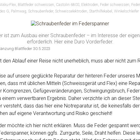
Akku-Flex
,
Blattfeder schweissen
,
Castolin 680S
,
Elektroden
,
Feder schweissen
,
Fede
des G
,
Palmwag
,
Schraubenfeder
,
Schweisselektroden
,
Starthilfekabel
,
Winkelschleifer
r ist zum Ausbau einer Schraubenfeder – im Interesse der eige
erforderlich. Hier eine Duro Vorderfeder.
gänzung Blattfeder 30.5.2023
t den Ablauf einer Reise nicht unerheblich, muss aber nicht zum
ise auf unsere geglückte Reparatur der hinteren Feder unseres
en, dass mit üblichen Mitteln (Schweissgerät und Flex) eine Repar
er Korngrenzen, Gefügeveränderungen, Schwingungsbruch, Federst
zu einem verwertbaren Ergebnis. Daher verzichte ich an dieser Stel
r versteht, dass das hier eine Notreparatur ist, die keinesfalls de
n auf eigene Verantwortung und Risiko geschieht!
er möchte ich hier nicht erklären. Muss die Feder gespannt werd
derspanner, können ggfs. Zurrgurte, Seile, Draht helfen. Diese l