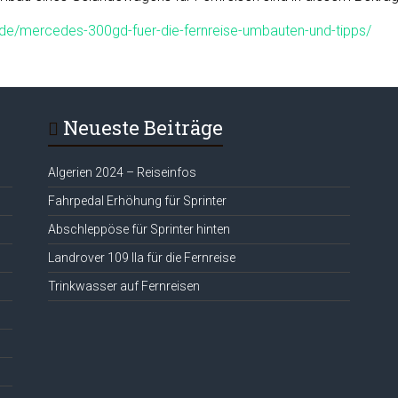
.de/mercedes-300gd-fuer-die-fernreise-umbauten-und-tipps/
Neueste Beiträge
Algerien 2024 – Reiseinfos
Fahrpedal Erhöhung für Sprinter
Abschleppöse für Sprinter hinten
Landrover 109 IIa für die Fernreise
Trinkwasser auf Fernreisen