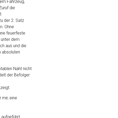
dem Fahrzeug,
Zuruf die
3
zu der 2. Satz
en. Ohne
ne feuerfeste
 unter dem
sch aus und die
m absoluten
tablen Naht nicht
delt der Befolger
zeigt.
 mir, eine
 aufgeführt.