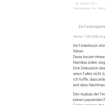
28. Februar 2023
Federspanner
,
Flex
,
Merce
Ein Federspanne
Version 1 28.2.2023, Er
Ein Federbruch stör
führen.
Diese kurzen Hinwe
Namibia sollen zeig
Eine Diskussion üb
eines Falles nicht 
Ich hoffe, dass jede
und dass Nachmache
Den Ausbau der Fed
keinen passenden Fe