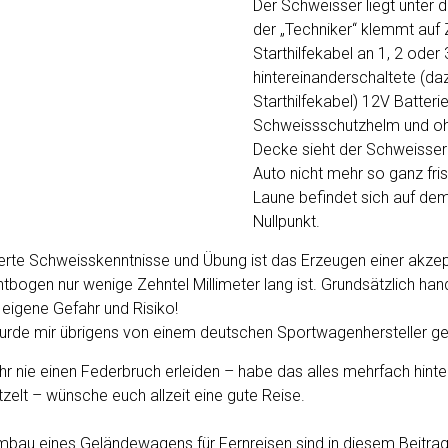
Der Schweisser liegt unter 
der „Techniker“ klemmt auf 
Starthilfekabel an 1, 2 oder 
hintereinanderschaltete (da
Starthilfekabel) 12V Batteri
Schweissschutzhelm und oh
Decke sieht der Schweisser
Auto nicht mehr so ganz fri
Laune befindet sich auf de
Nullpunkt.
ierte Schweisskenntnisse und Übung ist das Erzeugen einer akzep
htbogen nur wenige Zehntel Millimeter lang ist. Grundsätzlich han
 eigene Gefahr und Risiko!
urde mir übrigens von einem deutschen Sportwagenhersteller ge
ihr nie einen Federbruch erleiden – habe das alles mehrfach hinter
tzelt – wünsche euch allzeit eine gute Reise.
mbau eines Geländewagens für Fernreisen sind in diesem Beitrag