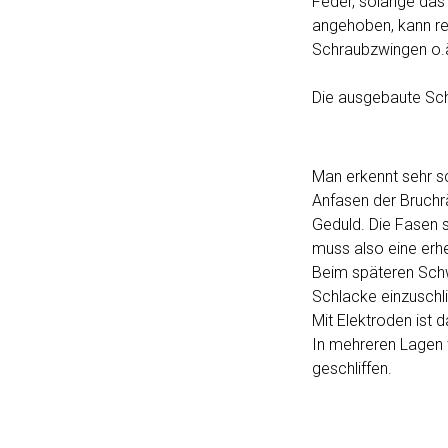
Feder, solange da
angehoben, kann rel
Schraubzwingen o.ä
Die ausgebaute Sch
Man erkennt sehr sc
Anfasen der Bruchrä
Geduld. Die Fasen 
muss also eine erh
Beim späteren Schw
Schlacke einzuschl
Mit Elektroden ist 
In mehreren Lagen w
geschliffen.