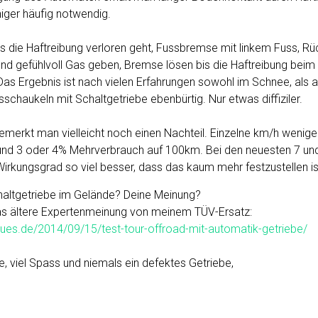
ger häufig notwendig.
is die Haftreibung verloren geht, Fussbremse mit linkem Fuss, 
und gefühlvoll Gas geben, Bremse lösen bis die Haftreibung bei
Das Ergebnis ist nach vielen Erfahrungen sowohl im Schnee, als
haukeln mit Schaltgetriebe ebenbürtig. Nur etwas diffiziler.
merkt man vielleicht noch einen Nachteil. Einzelne km/h weniger
und 3 oder 4% Mehrverbrauch auf 100km. Bei den neuesten 7 un
irkungsgrad so viel besser, dass das kaum mehr festzustellen is
altgetriebe im Gelände? Deine Meinung?
as ältere Expertenmeinung von meinem TÜV-Ersatz:
ues.de/2014/09/15/test-tour-offroad-mit-automatik-getriebe/
e, viel Spass und niemals ein defektes Getriebe,