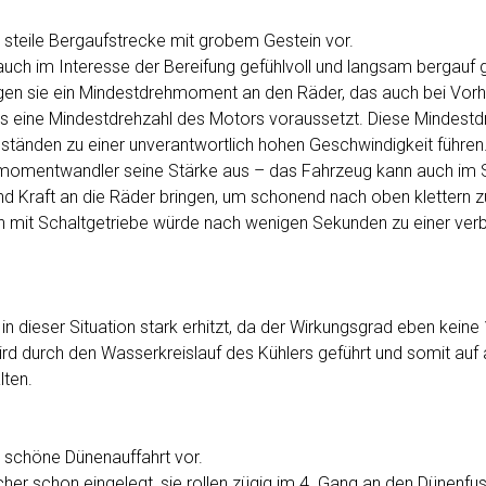
ne steile Bergaufstrecke mit grobem Gestein vor.
s auch im Interesse der Bereifung gefühlvoll und langsam bergauf
gen sie ein Mindestdrehmoment an den Räder, das auch bei Vor
s eine Mindestdrehzahl des Motors voraussetzt. Diese Mindestd
änden zu einer unverantwortlich hohen Geschwindigkeit führen
ehmomentwandler seine Stärke aus – das Fahrzeug kann auch im St
nd Kraft an die Räder bringen, um schonend nach oben klettern 
ion mit Schaltgetriebe würde nach wenigen Sekunden zu einer ver
in dieser Situation stark erhitzt, da der Wirkungsgrad eben kein
ird durch den Wasserkreislauf des Kühlers geführt und somit auf
ten.
ne schöne Dünenauffahrt vor.
icher schon eingelegt, sie rollen zügig im 4. Gang an den Dünenfu