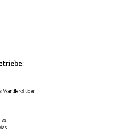
triebe:
n
as Wandleröl über
iss.
iss.