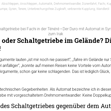
Abschleppen
,
Anschleppen
,
Automatik
,
Drehmomentwandler
,
Dünenfahrt
,
Fachi
,
Ku
pumpe
,
Syrien
,
Tenere
,
Unterbrechungsfreie Zugkraft
,
verbrannte Kupplung
,
Wandleröl
altgetriebe bei Fachi in der Ténéré • Der Duro mit Automat in Sy
zum Irak
oder Schaltgetriebe im Gelände? D
!
umente lauten „ist mir noch nie passiert“, „fahre im Gelände nur 
l anfälliger“, „konnte auf meinen Reisen keine Vorteile vom Auto
Argumente, schon gar keine schlagenden. Das ist lediglich Glück
e technischen Gegebenheiten. Als Automat bezeichne ich in diese
iebe mit vorgeschaltetem Drehmomentwandler. Keine Doppelkup
e des Schaltgetriebes gegenüber dem Au