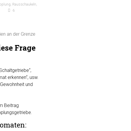
pplung
,
Rausschaukeln
,
6
rien an der Grenze
iese Frage
Schaltgetriebe“,
mat erkennen“, usw.
, Gewohnheit und
m Beitrag
plungsgetriebe.
tomaten: