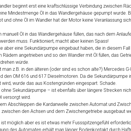
ler beginnt erst eine kraftschlüssige Verbindung zwischen Rä
n eine Mindestmenge Öl in das Wandlergehäuse gepumpt wurde. 
t und ohne Öl im Wandler hat der Motor keine Veranlassung sich
n manuell Öl in das Wandlergehäuse füllen, das nach dem Anlau
werden muss. Funktioniert, macht aber keinen Spass!
nte aber eine Sekundärpumpe eingebaut haben, die in diesem Fal
 Rädern angetrieben und so den Wandler mit Öl füllen, das Getr
tdrehen würde.
t man z.B. in den älteren (oder sind es schon alte?) Mercedes 
d den OM 616 und 617 Dieselmotoren. Da die Sekundärpumpe i
t wird, wurde das aus Kostengründen eingespart. Schade.
ohne Sekundärpumpe – ist ebenfalls über längere Strecken nicht
l versorgt wird.
 dem Abschleppen die Kardanwelle zwischen Automat und Zwisch
n zwischen den Achsen und dem Zwischengetriebe ausgebaut w
ist möglich aber es ist etwas mehr Fussspitzengefühl erforderlic
g des Automaten erhält man länger Bodenkontakt durch Haftre