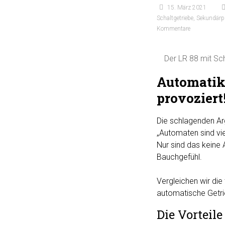
15. März 2021
Schaltgetriebe
,
Sekundär
Kommentare
Der LR 88 mit Sch
Automatik 
provoziert
Die schlagenden Arg
„Automaten sind vie
Nur sind das keine 
Bauchgefühl.
Vergleichen wir di
automatische Getr
Die Vorteil