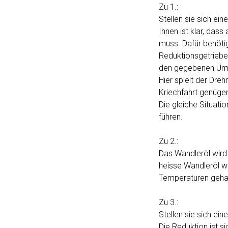
Zu 1.:
Stellen sie sich ei
Ihnen ist klar, das
muss. Dafür benöti
Reduktionsgetriebe
den gegebenen Umst
Hier spielt der Dr
Kriechfahrt genüge
Die gleiche Situat
führen.
Zu 2.:
Das Wandleröl wird 
heisse Wandleröl w
Temperaturen gehal
Zu 3.:
Stellen sie sich ei
Die Reduktion ist s