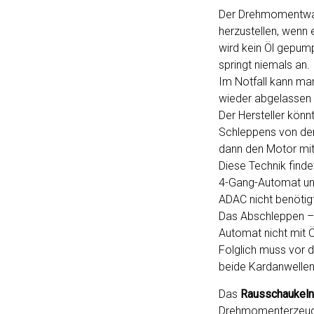
Der Drehmomentwand
herzustellen, wen
wird kein Öl gepump
springt niemals an.
Im Notfall kann ma
wieder abgelassen 
Der Hersteller kön
Schleppens von den
dann den Motor mi
Diese Technik finde
4-Gang-Automat un
ADAC nicht benötig
Das Abschleppen – 
Automat nicht mit Ö
Folglich muss vor
beide Kardanwelle
Das
Rausschaukeln
Drehmomenterzeugun