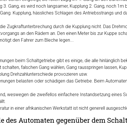
g 3. Gang, es wird noch langsamer, Kupplung 2. Gang, noch 1m b
1. Gang. Kupplung, hässliches Schlagen des Antriebsstrangs und d
die Zugkraftunterbrechung durch die Kupplung nicht. Das Drehm
vorgangs an den Rädern an. Den einen Meter bis zur Kuppe scha
 nötigt den Fahrer zum Bleche legen….
ungen beim Schaltgetriebe gibt es einige, die alle hinlänglich bek
t schalten, falschen Gang wählen, Gang rausspringen lassen, Kup
pplung Drehzahlunterschiede provozieren usw.
ienungen belasten oder schädigen das Getriebe. Beim Automaten 
und, weswegen die zweifellos einfachere Instandsetzung eines S
lt.
atur in einer afrikanischen Werkstatt ist nicht generell ausgesch
le des Automaten gegenüber dem Schalt