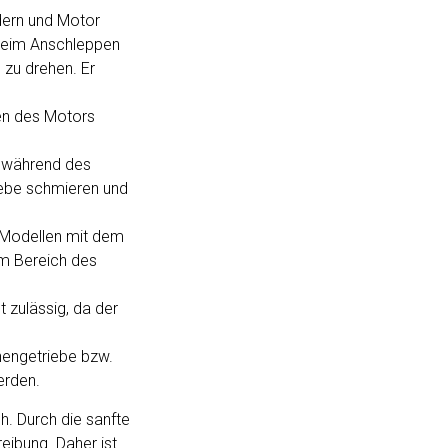
dern und Motor
Beim Anschleppen
 zu drehen. Er
fen des Motors
l während des
iebe schmieren und
G-Modellen mit dem
m Bereich des
 zulässig, da der
engetriebe bzw.
erden.
h. Durch die sanfte
ibung. Daher ist