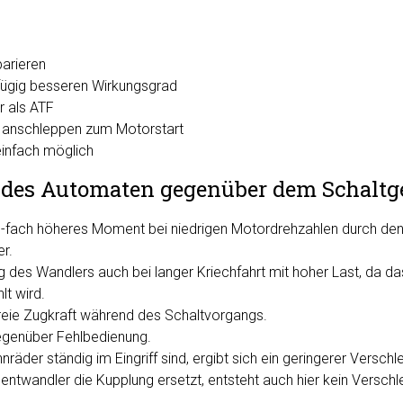
parieren
gfügig besseren Wirkungsgrad
er als ATF
 anschleppen zum Motorstart
einfach möglich
e des Automaten gegenüber dem Schaltge
b-fach höheres Moment bei niedrigen Motordrehzahlen durch de
r.
g des Wandlers auch bei langer Kriechfahrt mit hoher Last, da d
lt wird.
reie Zugkraft während des Schaltvorgangs.
egenüber Fehlbedienung.
räder ständig im Eingriff sind, ergibt sich ein geringerer Verschle
twandler die Kupplung ersetzt, entsteht auch hier kein Verschle