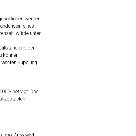
 geschlichen werden
handensein eines
rehzahl würde unter
.
illstand und bei
zu können.
brannten Kupplung
e 100% beträgt. Das
 akzeptablen
ss, das Auto wird