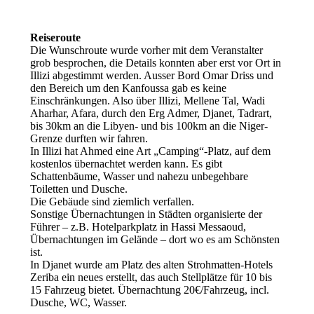
Reiseroute
Die Wunschroute wurde vorher mit dem Veranstalter
grob besprochen, die Details konnten aber erst vor Ort in
Illizi abgestimmt werden. Ausser Bord Omar Driss und
den Bereich um den Kanfoussa gab es keine
Einschränkungen. Also über Illizi, Mellene Tal, Wadi
Aharhar, Afara, durch den Erg Admer, Djanet, Tadrart,
bis 30km an die Libyen- und bis 100km an die Niger-
Grenze durften wir fahren.
In Illizi hat Ahmed eine Art „Camping“-Platz, auf dem
kostenlos übernachtet werden kann. Es gibt
Schattenbäume, Wasser und nahezu unbegehbare
Toiletten und Dusche.
Die Gebäude sind ziemlich verfallen.
Sonstige Übernachtungen in Städten organisierte der
Führer – z.B. Hotelparkplatz in Hassi Messaoud,
Übernachtungen im Gelände – dort wo es am Schönsten
ist.
In Djanet wurde am Platz des alten Strohmatten-Hotels
Zeriba ein neues erstellt, das auch Stellplätze für 10 bis
15 Fahrzeug bietet. Übernachtung 20€/Fahrzeug, incl.
Dusche, WC, Wasser.