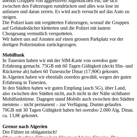
abends Gruppen von aggressiven Jugendlichen ein, die sich
zwischen den Fahrzeugen rumdrücken und alles was lose ist
anfassen und daran zerren. Es wird auch versucht auf das Auto zu
steigen.
Die Polizei kam mit vergitterten Fahrzeugen, worauf die Gruppen
auf Gebäudedächer kletterten und die Polizei mit lautem
Chorgesang vermutlich verspotteten.
Wir haben uns auf Anraten auf einen grossen Parkplatz vor der
dortigen Polizeistation zurückgezogen.
Mobilfunk
In Tunesien haben wir mit der SIM-Karte von
ooredoo
gute
Erfahrung gemacht. 75GB mit 60 Tagen Gültigkeit (deckt Hin- und
Rückreise ab) haben 60 Tunesische Dinar (17,90€) gekostet.
In Algerien haben wir ebenfalls ooredoo gewählt, wegen der guten
Erfahrung in Tunesien.
In den Städten hatten wir guten Empfang (auch 5G), über Land,
also zwischen den Städten nicht, auch nicht in der Nähe sichtbarer
Mobilfunktürme. Dagegen stand
Mobilis
auch zwischen den Städten
meistens – nicht permanent – zur Verfügung. Dumm gelaufen.
70GB mit 30 Tagen Gültigkeit haben bei
ooredoo
2.000 Alg. Dinar,
ca. 13,8€ gekostet.
Grenze nach Algerien
Der Führer ist obligatorisch!