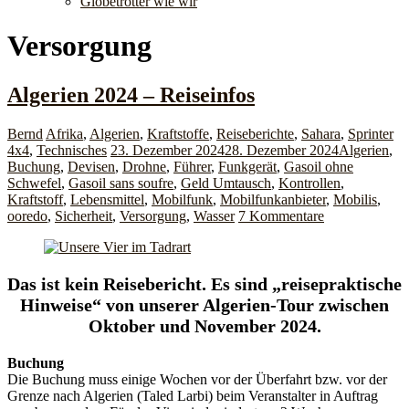
Globetrotter wie wir
Versorgung
Algerien 2024 – Reiseinfos
Bernd
Afrika
,
Algerien
,
Kraftstoffe
,
Reiseberichte
,
Sahara
,
Sprinter
4x4
,
Technisches
23. Dezember 2024
28. Dezember 2024
Algerien
,
Buchung
,
Devisen
,
Drohne
,
Führer
,
Funkgerät
,
Gasoil ohne
Schwefel
,
Gasoil sans soufre
,
Geld Umtausch
,
Kontrollen
,
Kraftstoff
,
Lebensmittel
,
Mobilfunk
,
Mobilfunkanbieter
,
Mobilis
,
ooredo
,
Sicherheit
,
Versorgung
,
Wasser
7 Kommentare
Das ist kein Reisebericht. Es sind „reisepraktische
Hinweise“ von unserer Algerien-Tour zwischen
Oktober und November 2024.
Buchung
Die Buchung muss einige Wochen vor der Überfahrt bzw. vor der
Grenze nach Algerien (Taled Larbi) beim Veranstalter in Auftrag