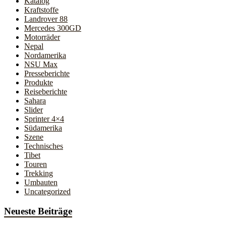
Katalog
Kraftstoffe
Landrover 88
Mercedes 300GD
Motorräder
Nepal
Nordamerika
NSU Max
Presseberichte
Produkte
Reiseberichte
Sahara
Slider
Sprinter 4×4
Südamerika
Szene
Technisches
Tibet
Touren
Trekking
Umbauten
Uncategorized
Neueste Beiträge