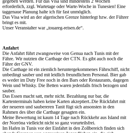
gegeben werden. Für das Visa sind mindestens 2 Wochen
erforderlich, zzgl. Wartetage oder Warte-Woche in Tunesien! Eine
taggenaue Planung halte ich für fast unmöglich.
Das Visa wird an der algerischen Grenze hinterlegt bzw. der Führer
bringt es mit.
Unser Veranstalter war „touareg-reisen.de“.
Anfahrt
Die Anfahrt führt zwangsweise von Genua nach Tunis mit der
Fähre. Wir nutzten die Carthage der CTN. Es gibt auch noch die
Fähre der GNV.
Die Carthage ist ein ziemlich heruntergekommenes Fährschiff, nicht
unbedingt sauber und mit leidlich freundlichem Personal. Bier gab
es weder im Duty Free noch in den Bars oder Restaurants, dagegen
Wein und Whisky. Die Betten waren jedenfalls frisch bezogen und
sauber.
Das Essen macht satt, mehr nicht. Bezahlung nur bar, die
Kartenterminals haben keine Karten akzeptiert..Die Rückfahrt mit
der neueren und saubereren Tanit fügt sich ansonsten in den
Rahmen des über die Carthage gesagten ein.
Meine Bewertung ist kaum 14 Tage nach Rückkehr aus Island mit
der Norröna vielleicht nicht so ganz vorurteilsfrei.
Im Hafen in Tunis vor der Einfahrt in den Zollbereich finden sich