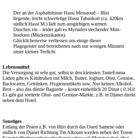
Der an der Asphaltstrasse Hassi Messaoud – Illizi
liegende, leicht schwefelige Hassi Tabankort (ca. 420km
südlich Hassi M.) lädt zum ausgiebigen warmen
Duschen ein – leider gab es Myriaden stechender Mini-
Insekten (Mückenzikaden).
Glücklicherweise verliessen uns einige dieser
Plagegeister und bereicherten nach nur wenigen Minuten
unser kleines Teelicht.
Lebensmittel
Die Versorgung ist sehr gut, selbst in den kleinsten TanteEmma
Läden gibt es Kühltruhen mit Milch, Butter, Joghurt; Obst, Gemüse,
Backwaren, Getränken, Hygieneartikeln usw. Nur keinen Alkohol.
Brot – also das dünne Baguette – kostet einheitlich 20 Dinar ( 0,1€)!
Es gibt gut sortierte Obst- und Gemüse-Märkte, z.B. in Djanet direkt
neben dem Hotel.
Sonstiges
Entlang der Pisten z.B. von Illizi durch das Oued Samene oder
südlich von Djanet Richtung Tin Alkoum werden neben der Trasse
Kunststoffrohre verlegt oder liegen schon seit Monaten dort, über