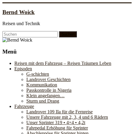
Zum
Inhalt
Bernd Woick
springen
Reisen und Technik
Menü
Reisen mit dem Fahrzeug – Reisen Träumen Leben
Episoden
G-schichten
Landrover Geschichten
Kommunikation
Passkontrolle in Nigeria
Klein angefangen…
Sturm und Drang
Fahrzeuge
Landrover 109 IIa für die Fernreise
Unsere Fahrzeuge mit 2, 3, 4 und 6 Rädern
Unser Sprinter 319 • 4×4 • 4,2t
Fahrpedal Erhöhung für Sprinter
Abschleppöse für Sprinter hinten