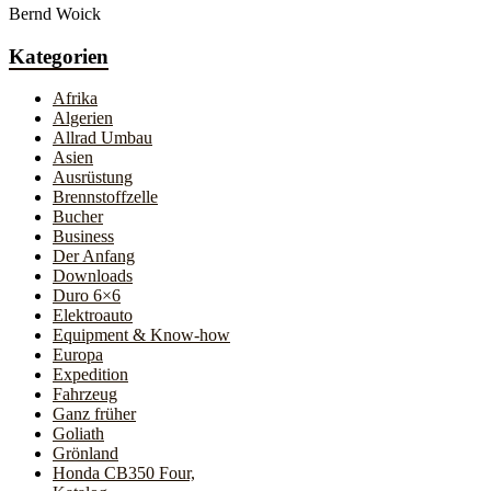
Bernd Woick
Kategorien
Afrika
Algerien
Allrad Umbau
Asien
Ausrüstung
Brennstoffzelle
Bucher
Business
Der Anfang
Downloads
Duro 6×6
Elektroauto
Equipment & Know-how
Europa
Expedition
Fahrzeug
Ganz früher
Goliath
Grönland
Honda CB350 Four,