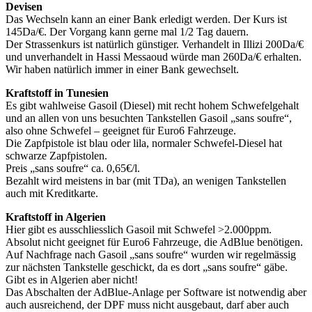
Devisen
Das Wechseln kann an einer Bank erledigt werden. Der Kurs ist
145Da/€. Der Vorgang kann gerne mal 1/2 Tag dauern.
Der Strassenkurs ist natürlich günstiger. Verhandelt in Illizi 200Da/€
und unverhandelt in Hassi Messaoud würde man 260Da/€ erhalten.
Wir haben natürlich immer in einer Bank gewechselt.
Kraftstoff in Tunesien
Es gibt wahlweise Gasoil (Diesel) mit recht hohem Schwefelgehalt
und an allen von uns besuchten Tankstellen Gasoil „sans soufre“,
also ohne Schwefel – geeignet für Euro6 Fahrzeuge.
Die Zapfpistole ist blau oder lila, normaler Schwefel-Diesel hat
schwarze Zapfpistolen.
Preis „sans soufre“ ca. 0,65€/l.
Bezahlt wird meistens in bar (mit TDa), an wenigen Tankstellen
auch mit Kreditkarte.
Kraftstoff in Algerien
Hier gibt es ausschliesslich Gasoil mit Schwefel >2.000ppm.
Absolut nicht geeignet für Euro6 Fahrzeuge, die AdBlue benötigen.
Auf Nachfrage nach Gasoil „sans soufre“ wurden wir regelmässig
zur nächsten Tankstelle geschickt, da es dort „sans soufre“ gäbe.
Gibt es in Algerien aber nicht!
Das Abschalten der AdBlue-Anlage per Software ist notwendig aber
auch ausreichend, der DPF muss nicht ausgebaut, darf aber auch