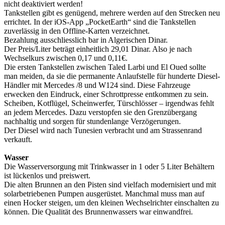
nicht deaktiviert werden!
Tankstellen gibt es genügend, mehrere werden auf den Strecken neu
errichtet. In der iOS-App „PocketEarth“ sind die Tankstellen
zuverlässig in den Offline-Karten verzeichnet.
Bezahlung ausschliesslich bar in Algerischen Dinar.
Der Preis/Liter beträgt einheitlich 29,01 Dinar. Also je nach
Wechselkurs zwischen 0,17 und 0,11€.
Die ersten Tankstellen zwischen Taled Larbi und El Oued sollte
man meiden, da sie die permanente Anlaufstelle für hunderte Diesel-
Händler mit Mercedes /8 und W124 sind. Diese Fahrzeuge
erwecken den Eindruck, einer Schrottpresse entkommen zu sein.
Scheiben, Kotflügel, Scheinwerfer, Türschlösser – irgendwas fehlt
an jedem Mercedes. Dazu verstopfen sie den Grenzübergang
nachhaltig und sorgen für stundenlange Verzögerungen.
Der Diesel wird nach Tunesien verbracht und am Strassenrand
verkauft.
Wasser
Die Wasserversorgung mit Trinkwasser in 1 oder 5 Liter Behältern
ist lückenlos und preiswert.
Die alten Brunnen an den Pisten sind vielfach modernisiert und mit
solarbetriebenen Pumpen ausgerüstet. Manchmal muss man auf
einen Hocker steigen, um den kleinen Wechselrichter einschalten zu
können. Die Qualität des Brunnenwassers war einwandfrei.