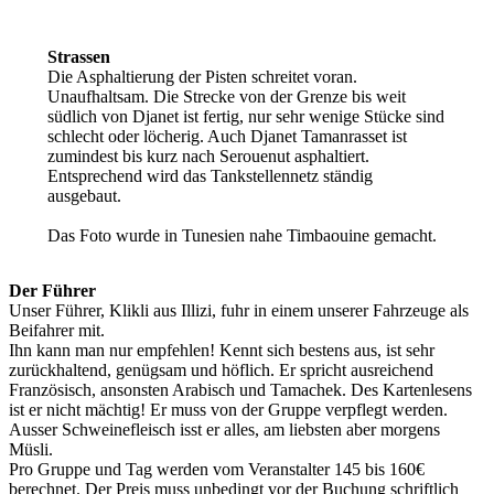
Strassen
Die Asphaltierung der Pisten schreitet voran.
Unaufhaltsam. Die Strecke von der Grenze bis weit
südlich von Djanet ist fertig, nur sehr wenige Stücke sind
schlecht oder löcherig. Auch Djanet Tamanrasset ist
zumindest bis kurz nach Serouenut asphaltiert.
Entsprechend wird das Tankstellennetz ständig
ausgebaut.
Das Foto wurde in Tunesien nahe Timbaouine gemacht.
Der Führer
Unser Führer, Klikli aus Illizi, fuhr in einem unserer Fahrzeuge als
Beifahrer mit.
Ihn kann man nur empfehlen! Kennt sich bestens aus, ist sehr
zurückhaltend, genügsam und höflich. Er spricht ausreichend
Französisch, ansonsten Arabisch und Tamachek. Des Kartenlesens
ist er nicht mächtig! Er muss von der Gruppe verpflegt werden.
Ausser Schweinefleisch isst er alles, am liebsten aber morgens
Müsli.
Pro Gruppe und Tag werden vom Veranstalter 145 bis 160€
berechnet. Der Preis muss unbedingt vor der Buchung schriftlich