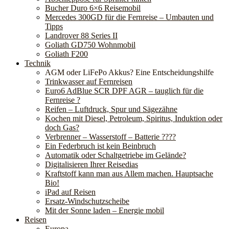
Bucher Duro 6×6 Reisemobil
Mercedes 300GD für die Fernreise – Umbauten und
Tipps
Landrover 88 Series II
Goliath GD750 Wohnmobil
Goliath F200
Technik
AGM oder LiFePo Akkus? Eine Entscheidungshilfe
Trinkwasser auf Fernreisen
Euro6 AdBlue SCR DPF AGR – tauglich für die
Fernreise ?
Reifen – Luftdruck, Spur und Sägezähne
Kochen mit Diesel, Petroleum, Spiritus, Induktion oder
doch Gas?
Verbrenner – Wasserstoff – Batterie ????
Ein Federbruch ist kein Beinbruch
Automatik oder Schaltgetriebe im Gelände?
Digitalisieren Ihrer Reisedias
Kraftstoff kann man aus Allem machen. Hauptsache
Bio!
iPad auf Reisen
Ersatz-Windschutzscheibe
Mit der Sonne laden – Energie mobil
Reisen
Europa