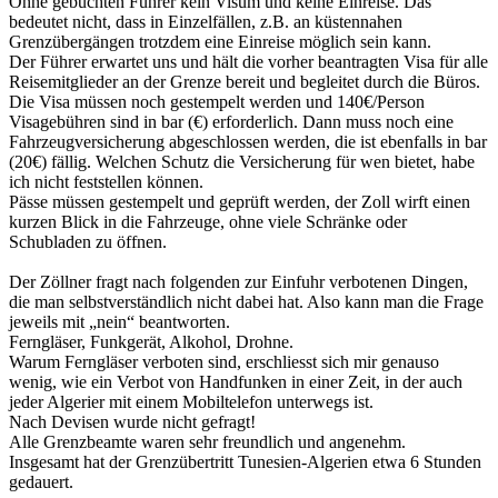
Ohne gebuchten Führer kein Visum und keine Einreise. Das
bedeutet nicht, dass in Einzelfällen, z.B. an küstennahen
Grenzübergängen trotzdem eine Einreise möglich sein kann.
Der Führer erwartet uns und hält die vorher beantragten Visa für alle
Reisemitglieder an der Grenze bereit und begleitet durch die Büros.
Die Visa müssen noch gestempelt werden und 140€/Person
Visagebühren sind in bar (€) erforderlich. Dann muss noch eine
Fahrzeugversicherung abgeschlossen werden, die ist ebenfalls in bar
(20€) fällig. Welchen Schutz die Versicherung für wen bietet, habe
ich nicht feststellen können.
Pässe müssen gestempelt und geprüft werden, der Zoll wirft einen
kurzen Blick in die Fahrzeuge, ohne viele Schränke oder
Schubladen zu öffnen.
Der Zöllner fragt nach folgenden zur Einfuhr verbotenen Dingen,
die man selbstverständlich nicht dabei hat. Also kann man die Frage
jeweils mit „nein“ beantworten.
Ferngläser, Funkgerät, Alkohol, Drohne.
Warum Ferngläser verboten sind, erschliesst sich mir genauso
wenig, wie ein Verbot von Handfunken in einer Zeit, in der auch
jeder Algerier mit einem Mobiltelefon unterwegs ist.
Nach Devisen wurde nicht gefragt!
Alle Grenzbeamte waren sehr freundlich und angenehm.
Insgesamt hat der Grenzübertritt Tunesien-Algerien etwa 6 Stunden
gedauert.