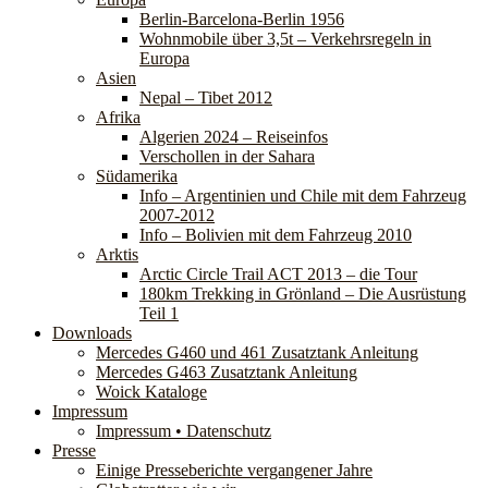
Berlin-Barcelona-Berlin 1956
Wohnmobile über 3,5t – Verkehrsregeln in
Europa
Asien
Nepal – Tibet 2012
Afrika
Algerien 2024 – Reiseinfos
Verschollen in der Sahara
Südamerika
Info – Argentinien und Chile mit dem Fahrzeug
2007-2012
Info – Bolivien mit dem Fahrzeug 2010
Arktis
Arctic Circle Trail ACT 2013 – die Tour
180km Trekking in Grönland – Die Ausrüstung
Teil 1
Downloads
Mercedes G460 und 461 Zusatztank Anleitung
Mercedes G463 Zusatztank Anleitung
Woick Kataloge
Impressum
Impressum • Datenschutz
Presse
Einige Presseberichte vergangener Jahre