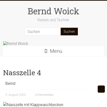
Zum
Inhalt
Bernd Woick
springen
Reisen und Technik
Menü
Nasszelle 4
Bernd
5. August 2020
0 Kommentare