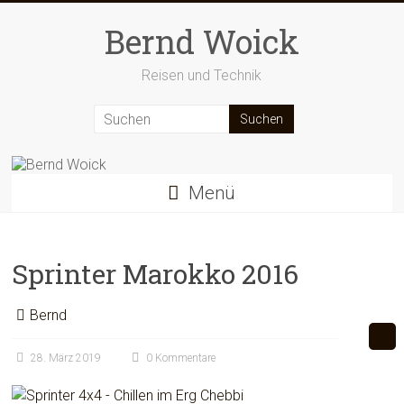
Zum
Inhalt
Bernd Woick
springen
Reisen und Technik
Menü
Sprinter Marokko 2016
Bernd
28. März 2019
0 Kommentare