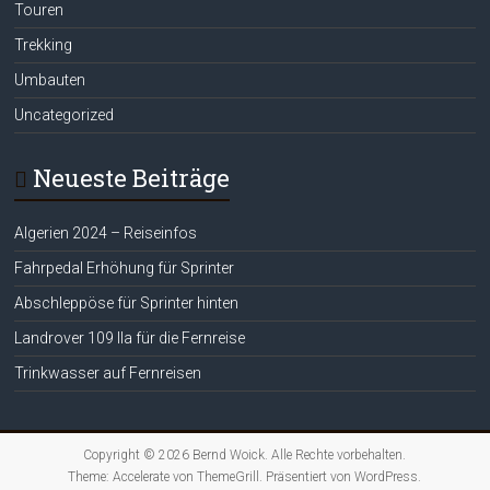
Touren
Trekking
Umbauten
Uncategorized
Neueste Beiträge
Algerien 2024 – Reiseinfos
Fahrpedal Erhöhung für Sprinter
Abschleppöse für Sprinter hinten
Landrover 109 IIa für die Fernreise
Trinkwasser auf Fernreisen
Copyright © 2026
Bernd Woick
. Alle Rechte vorbehalten.
Theme:
Accelerate
von ThemeGrill. Präsentiert von
WordPress
.