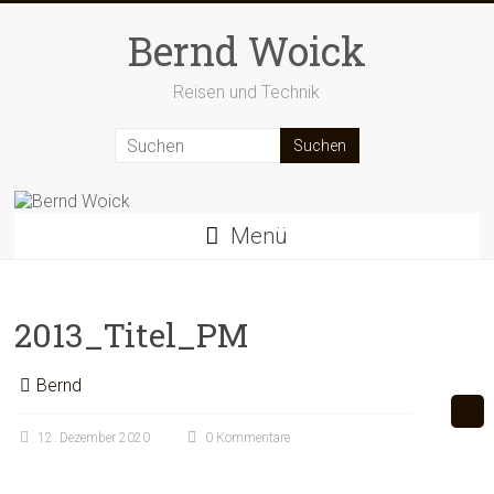
Zum
Inhalt
Bernd Woick
springen
Reisen und Technik
Menü
2013_Titel_PM
Bernd
12. Dezember 2020
0 Kommentare