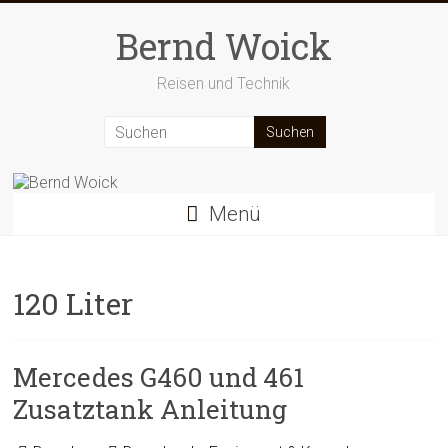
Zum
Inhalt
Bernd Woick
springen
Reisen und Technik
Menü
120 Liter
Mercedes G460 und 461
Zusatztank Anleitung