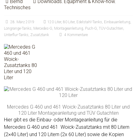
Bernd
Downloads
,
Equipment & Know-how
,
Technisches
28. März 2019
120 Liter
,
80 Liter
,
Edelstahl-Tanks
,
Einbauanleitung
,
Longrange-Tanks
,
Mercedes-G
,
Montageanleitung
,
Puch-G
,
TÜV-Gutachten
,
Unterflur-Tanks
,
Zusatztank
4 Kommentare
Mercedes G 460 und 461 Woick-Zusatztanks 80 Liter und
120 Liter Montageanleitung und TÜV Gutachten
Hier gibt es die Einbau- oder Montageanleitung für die
Mercedes G 460 und 461 Woick-Zusatztanks mit 80 Litern
(2×40 Liter) und 120 Litern (2x 60 Liter) sowie die Kopien