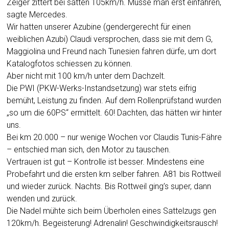
Zeiger zittert bei satten 105km/h. Müsse man erst einfahren,
sagte Mercedes.
Wir hatten unserer Azubine (gendergerecht für einen
weiblichen Azubi) Claudi versprochen, dass sie mit dem G,
Maggiolina und Freund nach Tunesien fahren dürfe, um dort
Katalogfotos schiessen zu können.
Aber nicht mit 100 km/h unter dem Dachzelt.
Die PWI (PKW-Werks-Instandsetzung) war stets eifrig
bemüht, Leistung zu finden. Auf dem Rollenprüfstand wurden
„so um die 60PS“ ermittelt. 60! Dachten, das hätten wir hinter
uns.
Bei km 20.000 – nur wenige Wochen vor Claudis Tunis-Fähre
– entschied man sich, den Motor zu tauschen.
Vertrauen ist gut – Kontrolle ist besser. Mindestens eine
Probefahrt und die ersten km selber fahren. A81 bis Rottweil
und wieder zurück. Nachts. Bis Rottweil ging’s super, dann
wenden und zurück.
Die Nadel mühte sich beim Überholen eines Sattelzugs gen
120km/h. Begeisterung! Adrenalin! Geschwindigkeitsrausch!