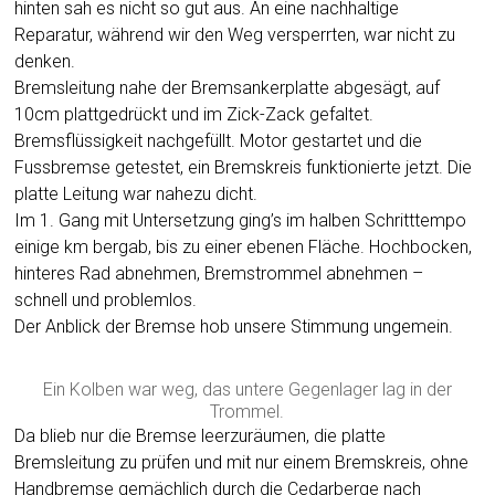
hinten sah es nicht so gut aus. An eine nachhaltige
Reparatur, während wir den Weg versperrten, war nicht zu
denken.
Bremsleitung nahe der Bremsankerplatte abgesägt, auf
10cm plattgedrückt und im Zick-Zack gefaltet.
Bremsflüssigkeit nachgefüllt. Motor gestartet und die
Fussbremse getestet, ein Bremskreis funktionierte jetzt. Die
platte Leitung war nahezu dicht.
Im 1. Gang mit Untersetzung ging’s im halben Schritttempo
einige km bergab, bis zu einer ebenen Fläche. Hochbocken,
hinteres Rad abnehmen, Bremstrommel abnehmen –
schnell und problemlos.
Der Anblick der Bremse hob unsere Stimmung ungemein.
Ein Kolben war weg, das untere Gegenlager lag in der
Trommel.
Da blieb nur die Bremse leerzuräumen, die platte
Bremsleitung zu prüfen und mit nur einem Bremskreis, ohne
Handbremse gemächlich durch die Cedarberge nach