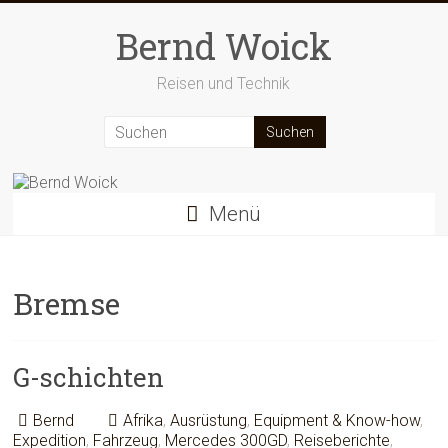
Zum
Inhalt
Bernd Woick
springen
Reisen und Technik
Menü
Bremse
G-schichten
Bernd
Afrika
,
Ausrüstung
,
Equipment & Know-how
,
Expedition
,
Fahrzeug
,
Mercedes 300GD
,
Reiseberichte
,