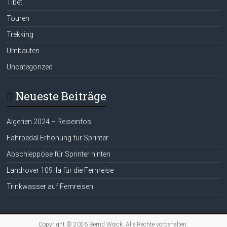
Tibet
Touren
Trekking
Umbauten
Uncategorized
Neueste Beiträge
Algerien 2024 – Reiseinfos
Fahrpedal Erhöhung für Sprinter
Abschleppöse für Sprinter hinten
Landrover 109 IIa für die Fernreise
Trinkwasser auf Fernreisen
Copyright © 2026
Bernd Woick
. Alle Rechte vorbehalten.