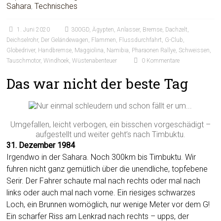
Sahara
,
Technisches
1. Juni 2020
300GD
,
Ägypten
,
Anlasser
,
Bremse
,
Dachzelt
,
Deichselrohr
,
Der Geländewagen
,
Flammen
,
Flussdurchfahrt
,
G-Club
,
Globedriver
,
Handbremse
,
Maggiolina
,
Namibia
,
Pharaonen Rallye
,
Schweissen
,
Tauschmotor
,
Windhoek
,
Wüstenabenteuer
0 Kommentare
Das war nicht der beste Tag
Umgefallen, leicht verbogen, ein bisschen vorgeschädigt –
aufgestellt und weiter geht’s nach Timbuktu.
31. Dezember 1984
Irgendwo in der Sahara. Noch 300km bis Timbuktu. Wir
fuhren nicht ganz gemütlich über die unendliche, topfebene
Serir. Der Fahrer schaute mal nach rechts oder mal nach
links oder auch mal nach vorne. Ein riesiges schwarzes
Loch, ein Brunnen womöglich, nur wenige Meter vor dem G!
Ein scharfer Riss am Lenkrad nach rechts – upps, der