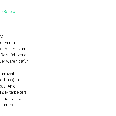
us-625.pdf
nal
er Firma
oder Andere zum
 Reisefahrzeug
0er waren dafür
wärmzeit
el Russ) mit
as. An ein
TZ Mitarbeiters
h mich: „..man
r Flamme