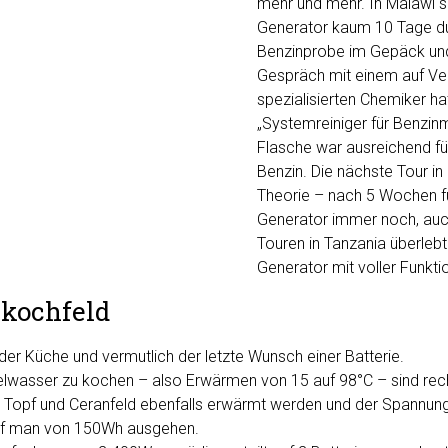
mehr und mehr. In Malawi sch
Generator kaum 10 Tage dur
Benzinprobe im Gepäck un
Gespräch mit einem auf Ve
spezialisierten Chemiker ha
„Systemreiniger für Benzin
Flasche war ausreichend für
Benzin. Die nächste Tour in
Theorie – nach 5 Wochen fu
Generator immer noch, auc
Touren in Tanzania überlebt
Generator mit voller Funkti
skochfeld
n der Küche und vermutlich der letzte Wunsch einer Batterie.
elwasser zu kochen – also Erwärmen von 15 auf 98°C – sind re
 Topf und Ceranfeld ebenfalls erwärmt werden und der Spannun
arf man von 150Wh ausgehen.