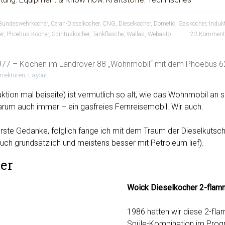
Bundeswehrkocher
,
Ceran-Dieselkocher
,
CNG
,
Dieselkocher
,
Dometic
,
Gaskocher
,
Induk
er
,
Phoebus-Kocher
,
Spirituskocher
,
Tankflasche
,
Wallas
,
Webasto
23 Komment
977 – Kochen im Landrover 88 „Wohnmobil“ mit dem Phoebus 6
orrekturen, Layout
uktion mal beiseite) ist vermutlich so alt, wie das Wohnmobil an s
rum auch immer – ein gasfreies Fernreisemobil. Wir auch.
erste Gedanke, folglich fange ich mit dem Traum der Dieselkutsc
uch grundsätzlich und meistens besser mit Petroleum lief).
er
Woick Dieselkocher 2-flam
1986 hatten wir diese 2-fl
Spüle-Kombination im Pro