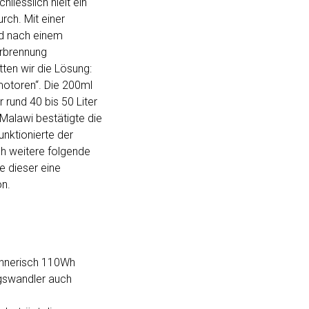
liesslich hielt ein
ch. Mit einer
d nach einem
rbrennung
tten wir die Lösung:
motoren“. Die 200ml
 rund 40 bis 50 Liter
 Malawi bestätigte die
nktionierte der
h weitere folgende
e dieser eine
on.
chnerisch 110Wh
gswandler auch