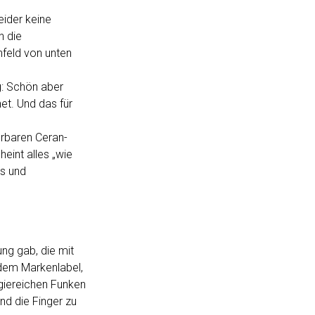
eider keine
h die
nfeld von unten
g: Schön aber
et. Und das für
ferbaren Ceran-
eint alles „wie
as und
ng gab, die mit
 dem Markenlabel,
giereichen Funken
d die Finger zu