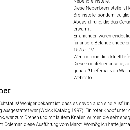
Nebenbrennstelle.
Diese Nebenbrennstelle ist l
Brennstelle, sondern lediglic
Abgasführung, die das Cera
erwärmt.
Erfahrungen waren eindeuti
für unsere Belange ungeeign
1575.- DM
Wenn ich mir die aktuell lie
Dieselkochfelder ansehe, sch
gehabt“! Lieferbar von Wall
Webasto.
her
ultstatus! Weniger bekannt ist, dass es davon auch eine Ausführu
g ausgestattet war (Woick Katalog 1997). Ein roter Knopf unter
nk, war zum Drehen und mit lautem Knallen wurden die sehr ener
hm Coleman diese Ausführung vom Markt. Womöglich hatte jeman