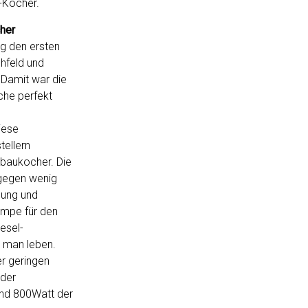
“-Kocher.
her
g den ersten
hfeld und
Damit war die
che perfekt
iese
tellern
nbaukocher. Die
agegen wenig
dung und
umpe für den
iesel-
 man leben.
r geringen
 der
und 800Watt der