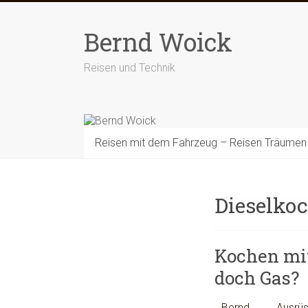
Zum
Inhalt
Bernd Woick
springen
Reisen und Technik
Reisen mit dem Fahrzeug – Reisen Träumen
Dieselko
Kochen mit
doch Gas?
Bernd
Ausrü