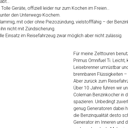
habt…
 Tolle Geräte, offiziell leider nur zum Kochen im Freien…
 unter den Unterwegs-Kochern.
lammig, mit oder ohne Piezozündung, vielstofffähig – der Benzi
s ihn nicht mit Zündsicherung.
ielle Einsatz im Reisefahrzeug zwar möglich aber nicht zulässig.
Für meine Zelttouren benutz
Primus Omnifuel Ti. Leicht,
Leisebrenner umrüstbar und t
brennbaren Flüssigkeiten – 
Aber zurück zum Reisefahr
Über 10 Jahre fuhren wir u
Coleman Benzinkocher in d
spazieren. Unbedingt zuve
genug Generatoren dabei ha
die Benzinqualität desto sc
Generator im Inneren und d