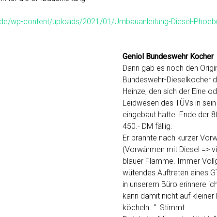
k.de/wp-content/uploads/2021/01/Umbauanleitung-Diesel-Phoeb
Geniol Bundeswehr Kocher
Dann gab es noch den Origi
Bundeswehr-Dieselkocher d
Heinze, den sich der Eine 
Leidwesen des TÜVs in sein
eingebaut hatte. Ende der 8
450.- DM fällig.
Er brannte nach kurzer Vor
(Vorwärmen mit Diesel => vi
blauer Flamme. Immer Vollg
wütendes Auftreten eines G
in unserem Büro erinnere ic
kann damit nicht auf kleine
köcheln…“. Stimmt.