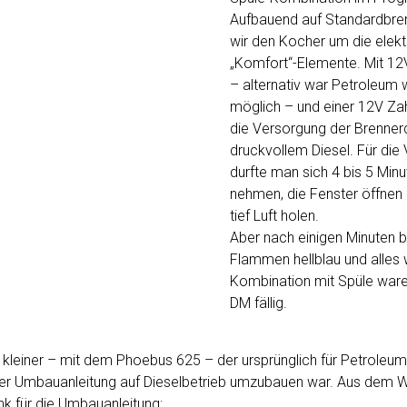
Aufbauend auf Standardbren
wir den Kocher um die elekt
„Komfort“-Elemente. Mit 1
– alternativ war Petroleum 
möglich – und einer 12V Z
die Versorgung der Brenner
druckvollem Diesel. Für di
durfte man sich 4 bis 5 Minu
nehmen, die Fenster öffnen
tief Luft holen.
Aber nach einigen Minuten b
Flammen hellblau und alles w
Kombination mit Spüle ware
DM fällig.
kleiner – mit dem Phoebus 625 – der ursprünglich für Petroleum 
erer Umbauanleitung auf Dieselbetrieb umzubauen war. Aus dem 
ink für die Umbauanleitung: