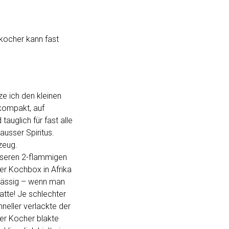
nkocher kann fast
e ich den kleinen
 kompakt, auf
auglich für fast alle
ausser Spiritus.
zeug.
nseren 2-flammigen
er Kochbox in Afrika
rlässig – wenn man
tte! Je schlechter
hneller verlackte der
er Kocher blakte