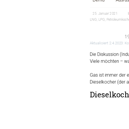
25. Januar 2021
LNG
,
LPG
,
Petroleumkoch
1
Aktualisiert 2.4.2023: K
Die Diskussion (Ind
Viele möchten – wa
Gas ist immer der 
Dieselkocher (der a
Dieselkoch