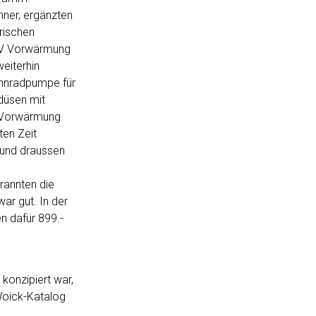
ner, ergänzten
rischen
2V Vorwärmung
weiterhin
ahnradpumpe für
düsen mit
e Vorwärmung
ten Zeit
 und draussen
rannten die
ar gut. In der
n dafür 899.-
konzipiert war,
Woick-Katalog