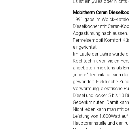
Es ist ein „Alles oder Nichts
Mobitherm Ceran Dieselkoc
1991 gabs im Woick-Katalo
Dieselkocher mit Ceran-Koc
Abgasführung nach aussen. 
Fernreisemobil-Komfort-Kü
eingerichtet.
Im Laufe der Jahre wurde d
Kochtechnik von vielen Hers
angeboten, meistens als Ei
„innere“ Technik hat sich d
gewandelt. Elektrische Zün
Vorwärmung, elektrische P
Diesel und locker 5 bis 10 D
Gedenkminuten. Damit kann
Nicht leben kann man mit de
Leistung von 1.800Watt auf
Hauptbrennstelle und den r