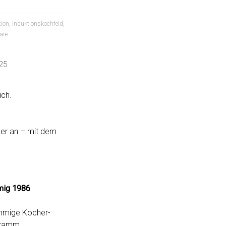
tion
,
Induktionskochfeld
,
are
25
ich.
her an – mit dem
mig 1986
ammige Kocher-
gramm.