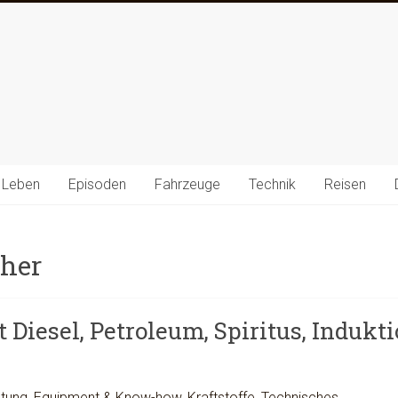
 Leben
Episoden
Fahrzeuge
Technik
Reisen
cher
 Diesel, Petroleum, Spiritus, Indukt
stung
,
Equipment & Know-how
,
Kraftstoffe
,
Technisches