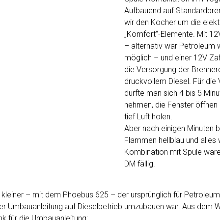
Aufbauend auf Standardbren
wir den Kocher um die elekt
„Komfort“-Elemente. Mit 1
– alternativ war Petroleum 
möglich – und einer 12V Z
die Versorgung der Brenner
druckvollem Diesel. Für di
durfte man sich 4 bis 5 Minu
nehmen, die Fenster öffnen
tief Luft holen.
Aber nach einigen Minuten b
Flammen hellblau und alles w
Kombination mit Spüle ware
DM fällig.
kleiner – mit dem Phoebus 625 – der ursprünglich für Petroleum 
erer Umbauanleitung auf Dieselbetrieb umzubauen war. Aus dem 
ink für die Umbauanleitung: