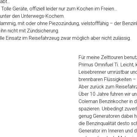
habt…
 Tolle Geräte, offiziell leider nur zum Kochen im Freien…
 unter den Unterwegs-Kochern.
lammig, mit oder ohne Piezozündung, vielstofffähig – der Benzi
s ihn nicht mit Zündsicherung.
ielle Einsatz im Reisefahrzeug zwar möglich aber nicht zulässig.
Für meine Zelttouren benutz
Primus Omnifuel Ti. Leicht,
Leisebrenner umrüstbar und t
brennbaren Flüssigkeiten – 
Aber zurück zum Reisefahr
Über 10 Jahre fuhren wir u
Coleman Benzinkocher in d
spazieren. Unbedingt zuve
genug Generatoren dabei ha
die Benzinqualität desto sc
Generator im Inneren und d