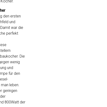
“-Kocher.
her
g den ersten
hfeld und
Damit war die
che perfekt
iese
tellern
nbaukocher. Die
agegen wenig
dung und
umpe für den
iesel-
 man leben.
r geringen
 der
und 800Watt der