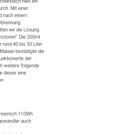
liesslich hielt ein
ch. Mit einer
d nach einem
rbrennung
tten wir die Lösung:
motoren“. Die 200ml
 rund 40 bis 50 Liter
 Malawi bestätigte die
nktionierte der
h weitere folgende
e dieser eine
on.
chnerisch 110Wh
gswandler auch