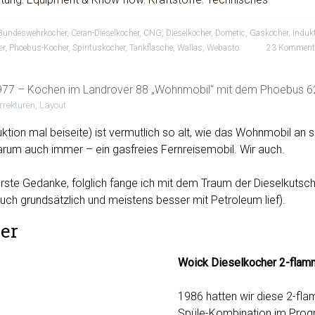
Bundeswehrkocher
,
Ceran-Dieselkocher
,
CNG
,
Dieselkocher
,
Dometic
,
Gaskocher
,
Induk
er
,
Phoebus-Kocher
,
Spirituskocher
,
Tankflasche
,
Wallas
,
Webasto
23 Komment
977 – Kochen im Landrover 88 „Wohnmobil“ mit dem Phoebus 6
orrekturen, Layout
uktion mal beiseite) ist vermutlich so alt, wie das Wohnmobil an s
rum auch immer – ein gasfreies Fernreisemobil. Wir auch.
erste Gedanke, folglich fange ich mit dem Traum der Dieselkutsc
uch grundsätzlich und meistens besser mit Petroleum lief).
er
Woick Dieselkocher 2-flam
1986 hatten wir diese 2-fl
Spüle-Kombination im Pro