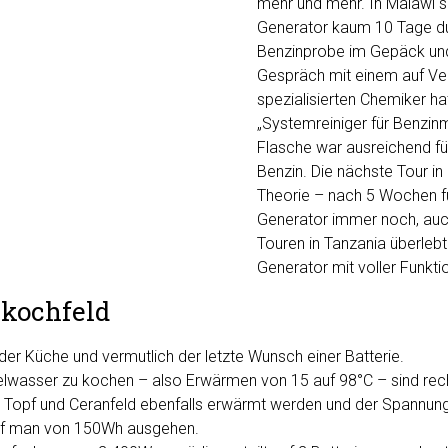
mehr und mehr. In Malawi sch
Generator kaum 10 Tage dur
Benzinprobe im Gepäck un
Gespräch mit einem auf Ve
spezialisierten Chemiker ha
„Systemreiniger für Benzin
Flasche war ausreichend für
Benzin. Die nächste Tour in
Theorie – nach 5 Wochen fu
Generator immer noch, auc
Touren in Tanzania überlebt
Generator mit voller Funkti
skochfeld
n der Küche und vermutlich der letzte Wunsch einer Batterie.
elwasser zu kochen – also Erwärmen von 15 auf 98°C – sind re
 Topf und Ceranfeld ebenfalls erwärmt werden und der Spannun
arf man von 150Wh ausgehen.