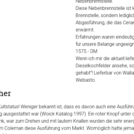
Nebenbrennstelle.
Diese Nebenbrennstelle ist l
Brennstelle, sondern lediglic
Abgasführung, die das Cera
erwärmt.
Erfahrungen waren eindeuti
für unsere Belange ungeeign
1575.- DM
Wenn ich mir die aktuell lie
Dieselkochfelder ansehe, sch
gehabt“! Lieferbar von Wall
Webasto.
her
ultstatus! Weniger bekannt ist, dass es davon auch eine Ausführu
g ausgestattet war (Woick Katalog 1997). Ein roter Knopf unter
nk, war zum Drehen und mit lautem Knallen wurden die sehr ener
hm Coleman diese Ausführung vom Markt. Womöglich hatte jeman