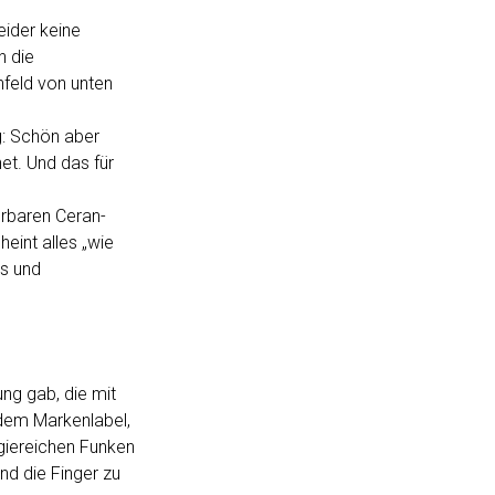
eider keine
h die
nfeld von unten
g: Schön aber
et. Und das für
ferbaren Ceran-
eint alles „wie
as und
ng gab, die mit
 dem Markenlabel,
giereichen Funken
d die Finger zu