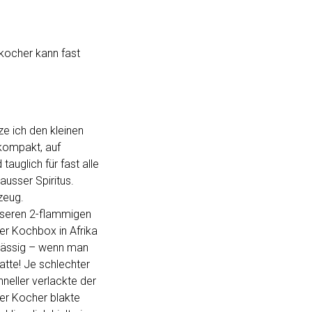
nkocher kann fast
e ich den kleinen
 kompakt, auf
auglich für fast alle
ausser Spiritus.
zeug.
nseren 2-flammigen
er Kochbox in Afrika
rlässig – wenn man
tte! Je schlechter
hneller verlackte der
er Kocher blakte