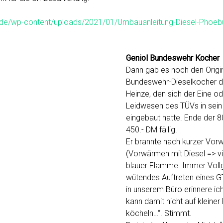
k.de/wp-content/uploads/2021/01/Umbauanleitung-Diesel-Phoeb
Geniol Bundeswehr Kocher
Dann gab es noch den Origi
Bundeswehr-Dieselkocher d
Heinze, den sich der Eine 
Leidwesen des TÜVs in sein
eingebaut hatte. Ende der 8
450.- DM fällig.
Er brannte nach kurzer Vor
(Vorwärmen mit Diesel => vi
blauer Flamme. Immer Vollg
wütendes Auftreten eines G
in unserem Büro erinnere ic
kann damit nicht auf kleine
köcheln…“. Stimmt.