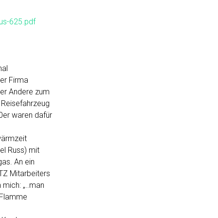
us-625.pdf
nal
er Firma
oder Andere zum
 Reisefahrzeug
0er waren dafür
wärmzeit
el Russ) mit
as. An ein
TZ Mitarbeiters
h mich: „..man
r Flamme