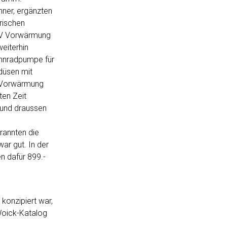
ner, ergänzten
rischen
2V Vorwärmung
weiterhin
ahnradpumpe für
düsen mit
e Vorwärmung
ten Zeit
 und draussen
rannten die
ar gut. In der
n dafür 899.-
konzipiert war,
Woick-Katalog