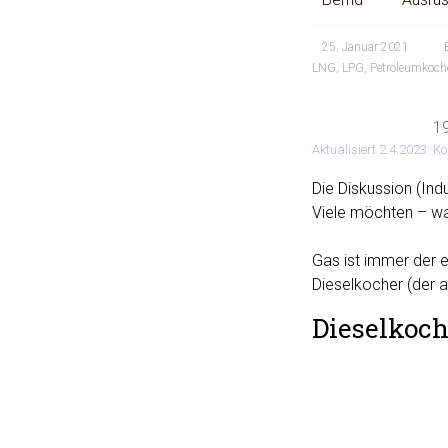
25. Januar 2021
LNG
,
LPG
,
Petroleumkoch
1
Aktualisiert 2.4.2023: K
Die Diskussion (Ind
Viele möchten – wa
Gas ist immer der 
Dieselkocher (der a
Dieselkoch