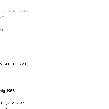
tion
,
Induktionskochfeld
,
are
25
ich.
her an – mit dem
mig 1986
ammige Kocher-
gramm.