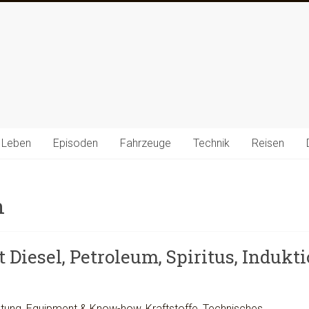
 Leben
Episoden
Fahrzeuge
Technik
Reisen
n
 Diesel, Petroleum, Spiritus, Indukt
stung
,
Equipment & Know-how
,
Kraftstoffe
,
Technisches