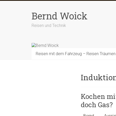
Zum
Inhalt
Bernd Woick
springen
Reisen und Technik
Reisen mit dem Fahrzeug – Reisen Träumen
Induktio
Kochen mit
doch Gas?
Bernd
Ausrü