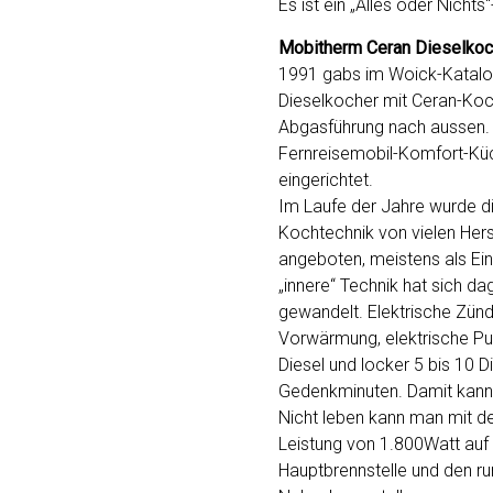
Es ist ein „Alles oder Nichts
Mobitherm Ceran Dieselkoc
1991 gabs im Woick-Katalo
Dieselkocher mit Ceran-Koc
Abgasführung nach aussen. 
Fernreisemobil-Komfort-Kü
eingerichtet.
Im Laufe der Jahre wurde d
Kochtechnik von vielen Hers
angeboten, meistens als Ei
„innere“ Technik hat sich d
gewandelt. Elektrische Zün
Vorwärmung, elektrische P
Diesel und locker 5 bis 10 D
Gedenkminuten. Damit kann
Nicht leben kann man mit de
Leistung von 1.800Watt auf
Hauptbrennstelle und den r