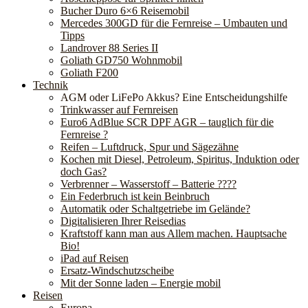
Bucher Duro 6×6 Reisemobil
Mercedes 300GD für die Fernreise – Umbauten und
Tipps
Landrover 88 Series II
Goliath GD750 Wohnmobil
Goliath F200
Technik
AGM oder LiFePo Akkus? Eine Entscheidungshilfe
Trinkwasser auf Fernreisen
Euro6 AdBlue SCR DPF AGR – tauglich für die
Fernreise ?
Reifen – Luftdruck, Spur und Sägezähne
Kochen mit Diesel, Petroleum, Spiritus, Induktion oder
doch Gas?
Verbrenner – Wasserstoff – Batterie ????
Ein Federbruch ist kein Beinbruch
Automatik oder Schaltgetriebe im Gelände?
Digitalisieren Ihrer Reisedias
Kraftstoff kann man aus Allem machen. Hauptsache
Bio!
iPad auf Reisen
Ersatz-Windschutzscheibe
Mit der Sonne laden – Energie mobil
Reisen
Europa