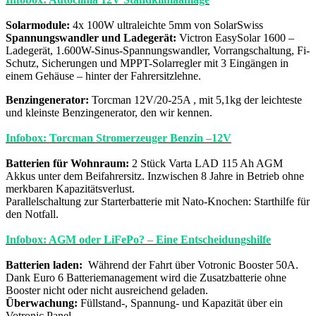
Solarmodule:
4x 100W ultraleichte 5mm von SolarSwiss
Spannungswandler und Ladegerät:
Victron EasySolar 1600 –
Ladegerät, 1.600W-Sinus-Spannungswandler, Vorrangschaltung, Fi-
Schutz, Sicherungen und MPPT-Solarregler mit 3 Eingängen in
einem Gehäuse – hinter der Fahrersitzlehne.
Benzingenerator:
Torcman 12V/20-25A , mit 5,1kg der leichteste
und kleinste Benzingenerator, den wir kennen.
Infobox: Torcman Stromerzeuger Benzin –12V
Batterien für Wohnraum:
2 Stück Varta LAD 115 Ah AGM
Akkus unter dem Beifahrersitz. Inzwischen 8 Jahre in Betrieb ohne
merkbaren Kapazitätsverlust.
Parallelschaltung zur Starterbatterie mit Nato-Knochen: Starthilfe für
den Notfall.
Infobox: AGM oder LiFePo? – Eine Entscheidungshilfe
Batterien laden:
Während der Fahrt über Votronic Booster 50A.
Dank Euro 6 Batteriemanagement wird die Zusatzbatterie ohne
Booster nicht oder nicht ausreichend geladen.
Überwachung:
Füllstand-, Spannung- und Kapazität über ein
Votronic Panel.