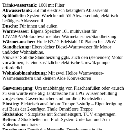
Trinkwassertank:
100l mit Filter
Abwassertank:
35l mit elektrisch betätigtem Ablassventil
Spültoilette:
System Woelcke mit 55l Abwassertank, elektrisch
betätigtes Ablassventil
Dusche:
Für innen und außen
Warmwasser:
Elgena Speicher 10l, multivalent für
12V/230V/Motorabwärme über Wärmetauscher/Standheizung
Wärmetauscher:
Hrale B3-12 Edelstahl 10 Platten bis 22kW
Standheizung:
Eberspächer Diesel-Warmwasser für Motor
und/oder Wohnkabine.
Hinweis:
Soll die Standheizung ggfs. auch den (stehenden) Motor
vorwärmen, ist eine zusätzliche elektrische Umwälzpumpe
erforderlich.
Wohnkabinenheizung:
Mit zwei Helios Warmwasser-
Wärmetauschern und kleinen Alde-Konvektoren
Gasversorgung:
Um unabhängig von Flaschenfüllen oder -tausch
zu sein wurde eine 6kg Tankflasche für LPG-Aussenbefüllung
vorgesehen. Gasverbraucher sind nur die 2 Kochstellen.
Einstieg:
Elektrisch ausfahrbare Treppe 3-stufig – Eigenfertigung
auf Basis der 2-stufigen Thule OmniStore Treppe
Sitzbänke:
4 Sitzplätze mit Sicherheitsgurt, TÜV eingetragen.
Betten:
2 Stockbetten mit Froli-System Unterbau und 7cm
Kaltschaummatratze.
Durchgang:
Durch die Nasszelle, Duschwanne in die