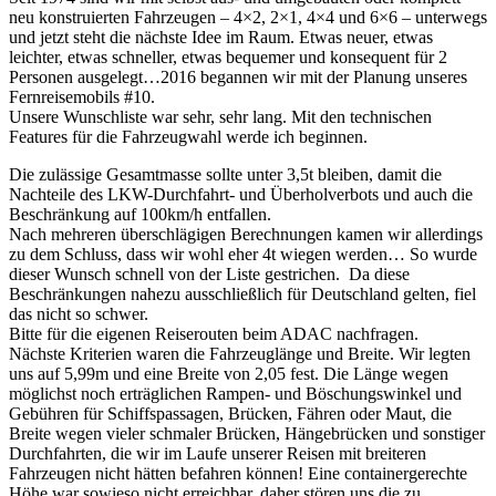
neu konstruierten Fahrzeugen – 4×2, 2×1, 4×4 und 6×6 – unterwegs
und jetzt steht die nächste Idee im Raum. Etwas neuer, etwas
leichter, etwas schneller, etwas bequemer und konsequent für 2
Personen ausgelegt…2016 begannen wir mit der Planung unseres
Fernreisemobils #10.
Unsere Wunschliste war sehr, sehr lang. Mit den technischen
Features für die Fahrzeugwahl werde ich beginnen.
Die zulässige Gesamtmasse sollte unter 3,5t bleiben, damit die
Nachteile des LKW-Durchfahrt- und Überholverbots und auch die
Beschränkung auf 100km/h entfallen.
Nach mehreren überschlägigen Berechnungen kamen wir allerdings
zu dem Schluss, dass wir wohl eher 4t wiegen werden… So wurde
dieser Wunsch schnell von der Liste gestrichen. Da diese
Beschränkungen nahezu ausschließlich für Deutschland gelten, fiel
das nicht so schwer.
Bitte für die eigenen Reiserouten beim ADAC nachfragen.
Nächste Kriterien waren die Fahrzeuglänge und Breite. Wir legten
uns auf 5,99m und eine Breite von 2,05 fest. Die Länge wegen
möglichst noch erträglichen Rampen- und Böschungswinkel und
Gebühren für Schiffspassagen, Brücken, Fähren oder Maut, die
Breite wegen vieler schmaler Brücken, Hängebrücken und sonstiger
Durchfahrten, die wir im Laufe unserer Reisen mit breiteren
Fahrzeugen nicht hätten befahren können! Eine containergerechte
Höhe war sowieso nicht erreichbar, daher stören uns die zu