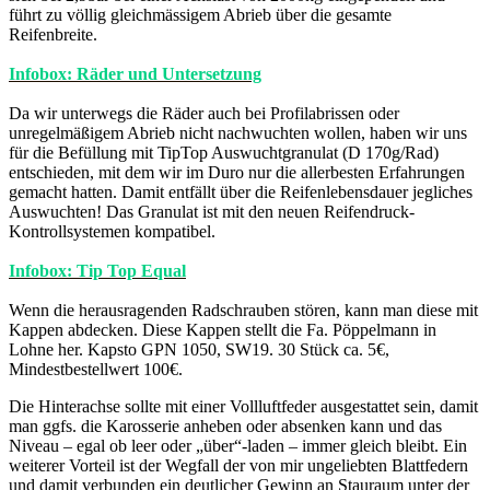
führt zu völlig gleichmässigem Abrieb über die gesamte
Reifenbreite.
Infobox: Räder und Untersetzung
Da wir unterwegs die Räder auch bei Profilabrissen oder
unregelmäßigem Abrieb nicht nachwuchten wollen, haben wir uns
für die Befüllung mit TipTop Auswuchtgranulat (D 170g/Rad)
entschieden, mit dem wir im Duro nur die allerbesten Erfahrungen
gemacht hatten. Damit entfällt über die Reifenlebensdauer jegliches
Auswuchten! Das Granulat ist mit den neuen Reifendruck-
Kontrollsystemen kompatibel.
Infobox: Tip Top Equal
Wenn die herausragenden Radschrauben stören, kann man diese mit
Kappen abdecken. Diese Kappen stellt die Fa. Pöppelmann in
Lohne her. Kapsto GPN 1050, SW19. 30 Stück ca. 5€,
Mindestbestellwert 100€.
Die Hinterachse sollte mit einer Vollluftfeder ausgestattet sein, damit
man ggfs. die Karosserie anheben oder absenken kann und das
Niveau – egal ob leer oder „über“-laden – immer gleich bleibt. Ein
weiterer Vorteil ist der Wegfall der von mir ungeliebten Blattfedern
und damit verbunden ein deutlicher Gewinn an Stauraum unter der