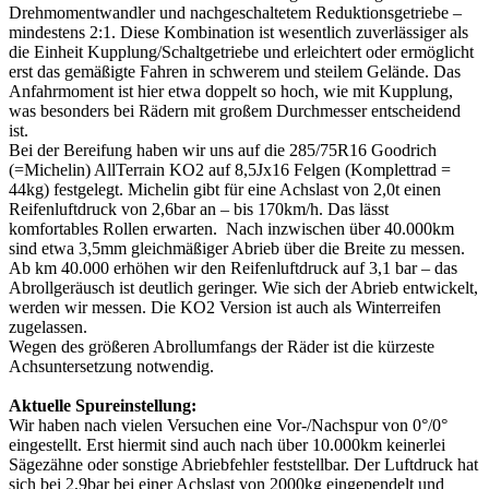
Drehmomentwandler und nachgeschaltetem Reduktionsgetriebe –
mindestens 2:1. Diese Kombination ist wesentlich zuverlässiger als
die Einheit Kupplung/Schaltgetriebe und erleichtert oder ermöglicht
erst das gemäßigte Fahren in schwerem und steilem Gelände. Das
Anfahrmoment ist hier etwa doppelt so hoch, wie mit Kupplung,
was besonders bei Rädern mit großem Durchmesser entscheidend
ist.
Bei der Bereifung haben wir uns auf die 285/75R16 Goodrich
(=Michelin) AllTerrain KO2 auf 8,5Jx16 Felgen (Komplettrad =
44kg) festgelegt. Michelin gibt für eine Achslast von 2,0t einen
Reifenluftdruck von 2,6bar an – bis 170km/h. Das lässt
komfortables Rollen erwarten. Nach inzwischen über 40.000km
sind etwa 3,5mm gleichmäßiger Abrieb über die Breite zu messen.
Ab km 40.000 erhöhen wir den Reifenluftdruck auf 3,1 bar – das
Abrollgeräusch ist deutlich geringer. Wie sich der Abrieb entwickelt,
werden wir messen. Die KO2 Version ist auch als Winterreifen
zugelassen.
Wegen des größeren Abrollumfangs der Räder ist die kürzeste
Achsuntersetzung notwendig.
Aktuelle Spureinstellung:
Wir haben nach vielen Versuchen eine Vor-/Nachspur von 0°/0°
eingestellt. Erst hiermit sind auch nach über 10.000km keinerlei
Sägezähne oder sonstige Abriebfehler feststellbar. Der Luftdruck hat
sich bei 2,9bar bei einer Achslast von 2000kg eingependelt und