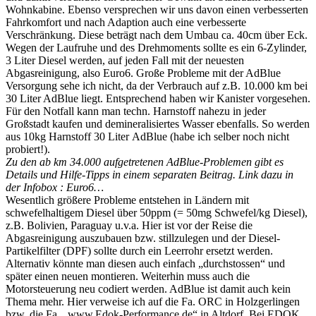
Wohnkabine. Ebenso versprechen wir uns davon einen verbesserten
Fahrkomfort und nach Adaption auch eine verbesserte
Verschränkung. Diese beträgt nach dem Umbau ca. 40cm über Eck.
Wegen der Laufruhe und des Drehmoments sollte es ein 6-Zylinder,
3 Liter Diesel werden, auf jeden Fall mit der neuesten
Abgasreinigung, also Euro6. Große Probleme mit der AdBlue
Versorgung sehe ich nicht, da der Verbrauch auf z.B. 10.000 km bei
30 Liter AdBlue liegt. Entsprechend haben wir Kanister vorgesehen.
Für den Notfall kann man techn. Harnstoff nahezu in jeder
Großstadt kaufen und demineralisiertes Wasser ebenfalls. So werden
aus 10kg Harnstoff 30 Liter AdBlue (habe ich selber noch nicht
probiert!).
Zu den ab km 34.000 aufgetretenen AdBlue-Problemen gibt es
Details und Hilfe-Tipps in einem separaten Beitrag. Link dazu in
der Infobox : Euro6…
Wesentlich größere Probleme entstehen in Ländern mit
schwefelhaltigem Diesel über 50ppm (= 50mg Schwefel/kg Diesel),
z.B. Bolivien, Paraguay u.v.a. Hier ist vor der Reise die
Abgasreinigung auszubauen bzw. stillzulegen und der Diesel-
Partikelfilter (DPF) sollte durch ein Leerrohr ersetzt werden.
Alternativ könnte man diesen auch einfach „durchstossen“ und
später einen neuen montieren. Weiterhin muss auch die
Motorsteuerung neu codiert werden. AdBlue ist damit auch kein
Thema mehr. Hier verweise ich auf die Fa. ORC in Holzgerlingen
bzw. die Fa. „www.Edok-Performance.de“ in Altdorf. Bei EDOK