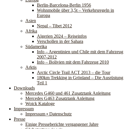
Berlin-Barcelona-Berlin 1956
Wohnmobile über 3,5t – Verkehrsregeln in
Europa
Asien
Nepal – Tibet 2012
Afrika
Algerien 2024 – Reiseinfos
Verschollen in der Sahara
Südamerika
Info – Argentinien und Chile mit dem Fahrzeug
2007-2012
Info – Bolivien mit dem Fahrzeug 2010
Arktis
Arctic Circle Trail ACT 2013 – die Tour
180km Trekking in Grönland – Die Ausrüstung
Teil 1
Downloads
Mercedes G460 und 461 Zusatztank Anleitung
Mercedes G463 Zusatztank Anleitung
Woick Kataloge
Impressum
Impressum • Datenschutz
Presse
Einige Presseberichte vergangener Jahre