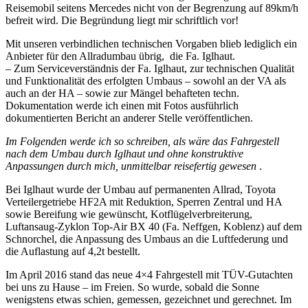
Reisemobil seitens Mercedes nicht von der Begrenzung auf 89km/h
befreit wird. Die Begründung liegt mir schriftlich vor!
Mit unseren verbindlichen technischen Vorgaben blieb lediglich ein
Anbieter für den Allradumbau übrig, die Fa. Iglhaut.
– Zum Serviceverständnis der Fa. Iglhaut, zur technischen Qualität
und Funktionalität des erfolgten Umbaus – sowohl an der VA als
auch an der HA – sowie zur Mängel behafteten techn.
Dokumentation werde ich einen mit Fotos ausführlich
dokumentierten Bericht an anderer Stelle veröffentlichen.
Im Folgenden werde ich so schreiben, als wäre das Fahrgestell
nach dem Umbau durch Iglhaut und ohne konstruktive
Anpassungen durch mich, unmittelbar reisefertig gewesen
.
Bei Iglhaut wurde der Umbau auf permanenten Allrad, Toyota
Verteilergetriebe HF2A mit Reduktion, Sperren Zentral und HA
sowie Bereifung wie gewünscht, Kotflügelverbreiterung,
Luftansaug-Zyklon Top-Air BX 40 (Fa. Neffgen, Koblenz) auf dem
Schnorchel, die Anpassung des Umbaus an die Luftfederung und
die Auflastung auf 4,2t bestellt.
Im April 2016 stand das neue 4×4 Fahrgestell mit TÜV-Gutachten
bei uns zu Hause – im Freien. So wurde, sobald die Sonne
wenigstens etwas schien, gemessen, gezeichnet und gerechnet. Im