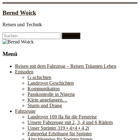
Zum
Inhalt
Bernd Woick
springen
Reisen und Technik
Menü
Reisen mit dem Fahrzeug – Reisen Träumen Leben
Episoden
G-schichten
Landrover Geschichten
Kommunikation
Passkontrolle in Nigeria
Klein angefangen…
Sturm und Drang
Fahrzeuge
Landrover 109 IIa für die Fernreise
Unsere Fahrzeuge mit 2, 3, 4 und 6 Rädern
Unser Sprinter 319 • 4×4 • 4,2t
Fahrpedal Erhöhung für Sprinter
Abschleppöse für Sprinter hinten