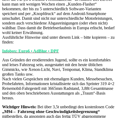
kann man seit wenigen Wochen einen „Kunden-Flasher“
bekommen, der bis zu 5 unterschiedlich Software-Varianten
speichert und per „Knopfdruck“ auf dem Android-Smartphone
umschaltet. Damit sind nicht nur unterschiedliche Motorleistungen,
sondern auch verschiedene Abgasreinigungen (oder eben nicht)
wählbar. Dass damit die Betriebserlaubnis in Europa erlischt, bedarf
wohl keiner Erwähnung.
Ausführliche Hinweise sind unter diesem Link – bitte kopieren – zu
finden:
Infobox: Euro6 • AdBlue • DPF
Aus Gründen der erodierenden Jugend, sollte es ein komfortables
und leises Fahrzeug sein, ausgestattet mit den heute üblichen
Gimmicks, wie Xenon-Licht, Navi, Tempomat, Klima, Standklima
großen Tanks usw.
Nach vielen Gesprächen mit ehemaligen Kunden, Messebesuchen,
Probefahrten, Informationen kristallisierte sich das Sprinter 319 4×2
Reisemobil-Fahrgestell mit 3665mm Radstand, 3,88t Gesamtmasse
und den oben beschriebenen Ausstattungen als „Traum“-Basis
heraus.
Wichtiger Hinweis:
Bei über 3,5t unbedingt den kostenlosen Code
„M94 – Fahrzeug ohne Geschwindigkeitsbegrenzung“
mitbestellen, da ansonsten auch das fertig TÜV abgenommene