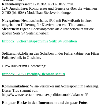
Reifenkompressor
: 12V/30A KP12/10/72l/min.
12V-Anschlüsse:
Kompressor und Generator über die winzigen
XT60 (bis 60A) Modellbau-Steckverbindungen.
Navigation:
Herausnehmbares iPad mit PocketEarth in einer
umgebauten Halterung für Klaviernoten von Thomann…
Sicherheit:
Eigene Edelstahlprofile als Aufhebelschutz für die
großen Seitz S4 Seitenscheiben:
Infobox: Sicherheitsprofil für Seitz S4 Scheiben
Splitterschutzfolie an den Scheiben in der Fahrerkabine von Fitzer
Folientechnik in Ötisheim.
GPS-Tracker mit Geofencing:
Infobox: GPS Tracking-Diebstahlschutz
Kommunikation:
Wlan-Verstärker mit Accesspoint im Fahrzeug.
Dieser Tipp stammt von:
https://www.reisestationen.de/expeditionsmobil/wlan-wifi/
Ein paar Blicke in den Innenraum und ein paar Fotos