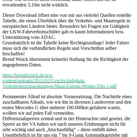
erwartenden 3,10m nicht wirklich.
Dieser Download öffnet eine von mir aus vielerlei Quellen erstellte
Tabelle, die einen Überblick über die Verkehrs- und Mautregeln in
europäischen Ländern bietet. Besonders bei Fragen zur Gültigkeit
der LKW-Fahrverbotsschilder gab es kaum Informationen bzw.
Unterstützung vom ADAC.
Grundsätzlich ist die Tabelle keine Rechtsgrundlage! Jeder Fahrer
muss sich die verbindlichen Regeln und Vorschriften selber
beschaffen!
Bernd Woick übernimmt keinerlei Haftung für die Richtigkeit der
angegebenen Daten.
https://berndwoick.de/wp-
content/uploads/2021/02/Geschwindigkeit-
Verkehrsbeschraenkungen-Maut-Europa-Womo-35to-1.pdf
Permanenter Allrad ist absolute Voraussetzung. Die Nachteile eines
zuschaltbaren Allrads, wie wir ihn in diversen Landrovern und den
ersten Mercedes G über mehrere 100.000km gefahren waren,
wollten wir auf jeden Fall vermeiden.
Differenzialsperren zentral und in der Hinterachse sind gesetzt, die
Sperre an der VA halten wir nach unseren Erfahrungen nicht für
sehr wichtig und auch „bruchanfällig“ – diese entfällt daher.
Unentbehrlich ist für uns ein 7 bis 9-Gang Automatikgetriebe mit