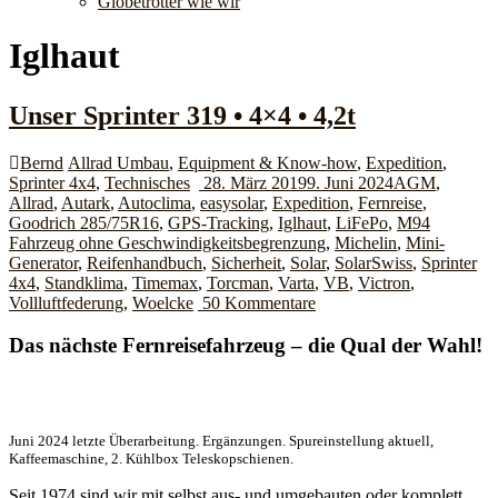
Globetrotter wie wir
Iglhaut
Unser Sprinter 319 • 4×4 • 4,2t
Bernd
Allrad Umbau
,
Equipment & Know-how
,
Expedition
,
Sprinter 4x4
,
Technisches
28. März 2019
9. Juni 2024
AGM
,
Allrad
,
Autark
,
Autoclima
,
easysolar
,
Expedition
,
Fernreise
,
Goodrich 285/75R16
,
GPS-Tracking
,
Iglhaut
,
LiFePo
,
M94
Fahrzeug ohne Geschwindigkeitsbegrenzung
,
Michelin
,
Mini-
Generator
,
Reifenhandbuch
,
Sicherheit
,
Solar
,
SolarSwiss
,
Sprinter
4x4
,
Standklima
,
Timemax
,
Torcman
,
Varta
,
VB
,
Victron
,
Vollluftfederung
,
Woelcke
50 Kommentare
Das nächste Fernreisefahrzeug – die Qual der Wahl!
Juni 2024 letzte Überarbeitung. Ergänzungen. Spureinstellung aktuell,
Kaffeemaschine, 2. Kühlbox Teleskopschienen.
Seit 1974 sind wir mit selbst aus- und umgebauten oder komplett