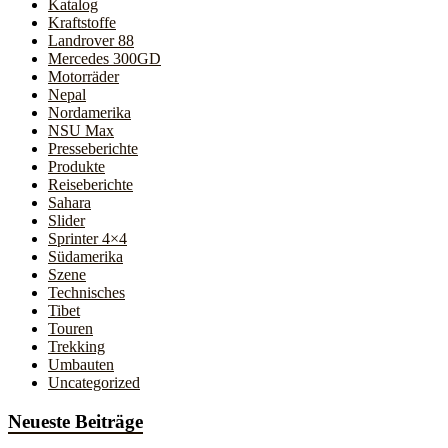
Katalog
Kraftstoffe
Landrover 88
Mercedes 300GD
Motorräder
Nepal
Nordamerika
NSU Max
Presseberichte
Produkte
Reiseberichte
Sahara
Slider
Sprinter 4×4
Südamerika
Szene
Technisches
Tibet
Touren
Trekking
Umbauten
Uncategorized
Neueste Beiträge