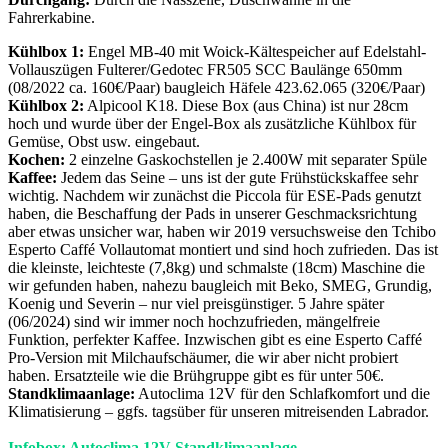
Fahrerkabine.
Kühlbox 1:
Engel MB-40 mit Woick-Kältespeicher auf Edelstahl-
Vollauszügen Fulterer/Gedotec FR505 SCC Baulänge 650mm
(08/2022 ca. 160€/Paar) baugleich Häfele 423.62.065 (320€/Paar)
Kühlbox 2:
Alpicool K18. Diese Box (aus China) ist nur 28cm
hoch und wurde über der Engel-Box als zusätzliche Kühlbox für
Gemüse, Obst usw. eingebaut.
Kochen:
2 einzelne Gaskochstellen je 2.400W mit separater Spüle
Kaffee:
Jedem das Seine – uns ist der gute Frühstückskaffee sehr
wichtig. Nachdem wir zunächst die Piccola für ESE-Pads genutzt
haben, die Beschaffung der Pads in unserer Geschmacksrichtung
aber etwas unsicher war, haben wir 2019 versuchsweise den Tchibo
Esperto Caffé Vollautomat montiert und sind hoch zufrieden. Das ist
die kleinste, leichteste (7,8kg) und schmalste (18cm) Maschine die
wir gefunden haben, nahezu baugleich mit Beko, SMEG, Grundig,
Koenig und Severin – nur viel preisgünstiger. 5 Jahre später
(06/2024) sind wir immer noch hochzufrieden, mängelfreie
Funktion, perfekter Kaffee. Inzwischen gibt es eine Esperto Caffé
Pro-Version mit Milchaufschäumer, die wir aber nicht probiert
haben. Ersatzteile wie die Brühgruppe gibt es für unter 50€.
Standklimaanlage:
Autoclima 12V für den Schlafkomfort und die
Klimatisierung – ggfs. tagsüber für unseren mitreisenden Labrador.
Infobox: Autoclima 12V Standklimaanlage