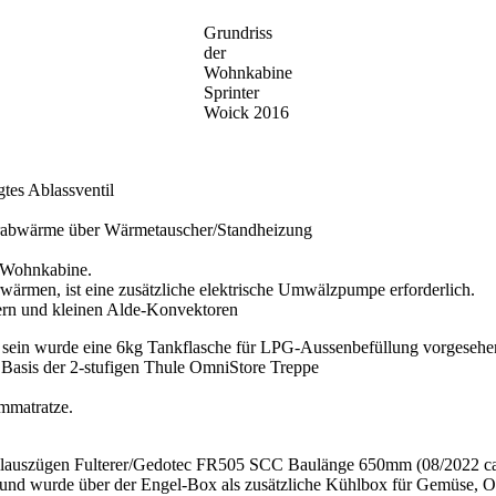
Grundriss
der
Wohnkabine
Sprinter
Woick 2016
tes Ablassventil
orabwärme über Wärmetauscher/Standheizung
 Wohnkabine.
wärmen, ist eine zusätzliche elektrische Umwälzpumpe erforderlich.
rn und kleinen Alde-Konvektoren
sein wurde eine 6kg Tankflasche für LPG-Aussenbefüllung vorgesehen.
f Basis der 2-stufigen Thule OmniStore Treppe
mmatratze.
llauszügen Fulterer/Gedotec FR505 SCC Baulänge 650mm (08/2022 ca.
und wurde über der Engel-Box als zusätzliche Kühlbox für Gemüse, Ob