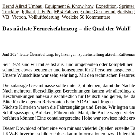
Bernd
Allrad Umbau
,
Equipment & Know-how
,
Expedition
,
Sprinter
Tracking
,
Iglhaut
,
LiFePo
,
M94 Fahrzeug ohne Geschwindigkeitsbeg
VB
,
Victron
,
Vollluftfederung
,
Woelcke
50 Kommentare
Das nächste Fernreisefahrzeug – die Qual der Wahl!
Juni 2024 letzte Überarbeitung. Ergänzungen. Spureinstellung aktuell, Kaffeema
Seit 1974 sind wir mit selbst aus- und umgebauten oder komplett neu 
schneller, etwas bequemer und konsequent für 2 Personen ausgelegt
Unsere Wunschliste war sehr, sehr lang. Mit den technischen Feature
Die zulässige Gesamtmasse sollte unter 3,5t bleiben, damit die Nac
Nach mehreren überschlägigen Berechnungen kamen wir allerdings zu
Beschränkungen nahezu ausschließlich für Deutschland gelten, fiel da
Bitte für die eigenen Reiserouten beim ADAC nachfragen.
Nächste Kriterien waren die Fahrzeuglänge und Breite. Wir legten u
Schiffspassagen, Brücken, Fähren oder Maut, die Breite wegen vieler
befahren können! Eine containergerechte Höhe war sowieso nicht erre
Dieser Download öffnet eine von mir aus vielerlei Quellen erstellte T
LKW-Fahrverbotsschilder gab es kaum Informationen bzw. Unters