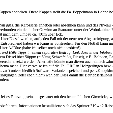
appen abdecken. Diese Kappen stellt die Fa. Pöppelmann in Lohne he
it man ggfs. die Karosserie anheben oder absenken kann und das Niveau –
it verbunden ein deutlicher Gewinn an Stauraum unter der Wohnkabine.
ägt nach dem Umbau ca. 40cm über Eck.
 Liter Diesel werden, auf jeden Fall mit der neuesten Abgasreinigung,
t. Entsprechend haben wir Kanister vorgesehen. Für den Notfall kann m
iter AdBlue (habe ich selber noch nicht probiert!).
 und Hilfe-Tipps in einem separaten Beitrag. Link dazu in der Infobo
em Diesel über 50ppm (= 50mg Schwefel/kg Diesel), z.B. Bolivien, Par
n Leerrohr ersetzt werden. Alternativ könnte man diesen auch einfach „
 Thema mehr. Hier verweise ich auf die Fa. ORC in Holzgerlingen bz
zu 5 unterschiedlich Software-Varianten speichert und per „Knopfdru
inigungen (oder eben nicht) wählbar. Dass damit die Betriebserlaubnis
inden:
d leises Fahrzeug sein, ausgestattet mit den heute üblichen Gimmicks
fahrten, Informationen kristallisierte sich das Sprinter 319 4×2 Re