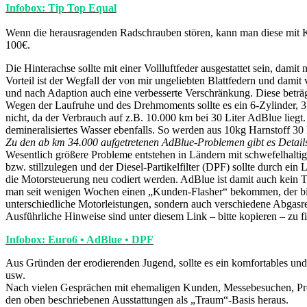
Infobox: Tip Top Equal
Wenn die herausragenden Radschrauben stören, kann man diese mit K
100€.
Die Hinterachse sollte mit einer Vollluftfeder ausgestattet sein, dam
Vorteil ist der Wegfall der von mir ungeliebten Blattfedern und dam
und nach Adaption auch eine verbesserte Verschränkung. Diese betr
Wegen der Laufruhe und des Drehmoments sollte es ein 6-Zylinder, 3
nicht, da der Verbrauch auf z.B. 10.000 km bei 30 Liter AdBlue lieg
demineralisiertes Wasser ebenfalls. So werden aus 10kg Harnstoff 30 L
Zu den ab km 34.000 aufgetretenen AdBlue-Problemen gibt es Details
Wesentlich größere Probleme entstehen in Ländern mit schwefelhaltig
bzw. stillzulegen und der Diesel-Partikelfilter (DPF) sollte durch ei
die Motorsteuerung neu codiert werden. AdBlue ist damit auch kein
man seit wenigen Wochen einen „Kunden-Flasher“ bekommen, der bis 
unterschiedliche Motorleistungen, sondern auch verschiedene Abgasre
Ausführliche Hinweise sind unter diesem Link – bitte kopieren – zu f
Infobox: Euro6 • AdBlue • DPF
Aus Gründen der erodierenden Jugend, sollte es ein komfortables un
usw.
Nach vielen Gesprächen mit ehemaligen Kunden, Messebesuchen, Probe
den oben beschriebenen Ausstattungen als „Traum“-Basis heraus.