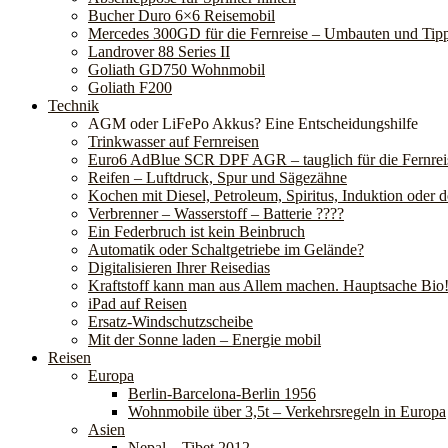
Bucher Duro 6×6 Reisemobil
Mercedes 300GD für die Fernreise – Umbauten und Tip
Landrover 88 Series II
Goliath GD750 Wohnmobil
Goliath F200
Technik
AGM oder LiFePo Akkus? Eine Entscheidungshilfe
Trinkwasser auf Fernreisen
Euro6 AdBlue SCR DPF AGR – tauglich für die Fernrei
Reifen – Luftdruck, Spur und Sägezähne
Kochen mit Diesel, Petroleum, Spiritus, Induktion oder 
Verbrenner – Wasserstoff – Batterie ????
Ein Federbruch ist kein Beinbruch
Automatik oder Schaltgetriebe im Gelände?
Digitalisieren Ihrer Reisedias
Kraftstoff kann man aus Allem machen. Hauptsache Bio
iPad auf Reisen
Ersatz-Windschutzscheibe
Mit der Sonne laden – Energie mobil
Reisen
Europa
Berlin-Barcelona-Berlin 1956
Wohnmobile über 3,5t – Verkehrsregeln in Europa
Asien
Nepal – Tibet 2012