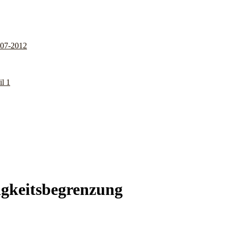
007-2012
l 1
gkeitsbegrenzung