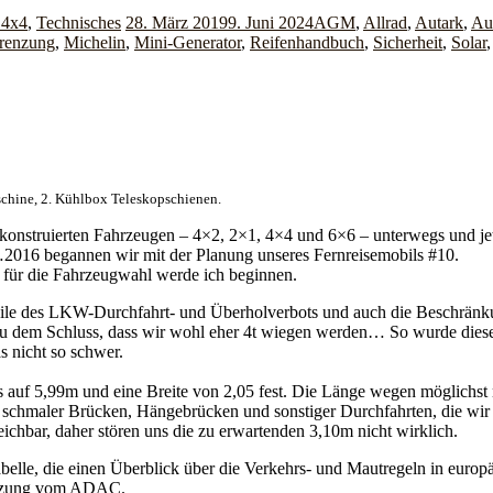
 4x4
,
Technisches
28. März 2019
9. Juni 2024
AGM
,
Allrad
,
Autark
,
Au
renzung
,
Michelin
,
Mini-Generator
,
Reifenhandbuch
,
Sicherheit
,
Solar
schine, 2. Kühlbox Teleskopschienen.
konstruierten Fahrzeugen – 4×2, 2×1, 4×4 und 6×6 – unterwegs und jetz
…2016 begannen wir mit der Planung unseres Fernreisemobils #10.
s für die Fahrzeugwahl werde ich beginnen.
hteile des LKW-Durchfahrt- und Überholverbots und auch die Beschränk
 dem Schluss, dass wir wohl eher 4t wiegen werden… So wurde dieser
s nicht so schwer.
ns auf 5,99m und eine Breite von 2,05 fest. Die Länge wegen möglich
 schmaler Brücken, Hängebrücken und sonstiger Durchfahrten, die wir 
ichbar, daher stören uns die zu erwartenden 3,10m nicht wirklich.
abelle, die einen Überblick über die Verkehrs- und Mautregeln in europ
tützung vom ADAC.