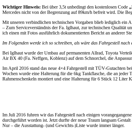
Wichtiger Hinweis:
Bei über 3,5t unbedingt den kostenlosen Code
„
Mercedes nicht von der Begrenzung auf 89km/h befreit wird. Die Begr
Mit unseren verbindlichen technischen Vorgaben blieb lediglich ein A
– Zum Serviceverständnis der Fa. Iglhaut, zur technischen Qualität
ich einen mit Fotos ausführlich dokumentierten Bericht an anderer Stel
Im Folgenden werde ich so schreiben, als wäre das Fahrgestell nach
Bei Iglhaut wurde der Umbau auf permanenten Allrad, Toyota Vertei
Air BX 40 (Fa. Neffgen, Koblenz) auf dem Schnorchel, die Anpassung
Im April 2016 stand das neue 4×4 Fahrgestell mit TÜV-Gutachten bei
Wochen wurde eine Halterung für die 6kg Tankflasche, die an jeder 
Rahmenschenkeln montiert und eine Halterung für 6 Stück 12 Liter Ku
Im Juli 2016 fuhren wir das Fahrgestell nach einigen vorangegange
durchgeführt worden ist. Jetzt durfte der neue Traum langsam Gestal
Nur – die Ausstattung- (und Gewichts-)Liste wurde immer länger.