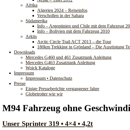
Afrika
Algerien 2024 – Reiseinfos
Verschollen in der Sahara
Südamerika
Info – Argentinien und Chile mit dem Fahrzeug 2
Info – Bolivien mit dem Fahrzeug 2010
Arktis
Arctic Circle Trail ACT 2013 – die Tour
180km Trekking in Grönland – Die Ausrüstung Tei
Downloads
Mercedes G460 und 461 Zusatztank Anleitung
Mercedes G463 Zusatztank Anleitung
Woick Kataloge
Impressum
Impressum • Datenschutz
Presse
Einige Presseberichte vergangener Jahre
Globetrotter wie wir
M94 Fahrzeug ohne Geschwindi
Unser Sprinter 319 • 4×4 • 4,2t