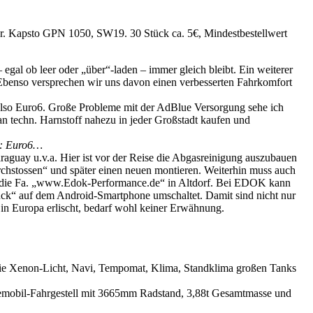
r. Kapsto GPN 1050, SW19. 30 Stück ca. 5€, Mindestbestellwert
 egal ob leer oder „über“-laden – immer gleich bleibt. Ein weiterer
 Ebenso versprechen wir uns davon einen verbesserten Fahrkomfort
 also Euro6. Große Probleme mit der AdBlue Versorgung sehe ich
an techn. Harnstoff nahezu in jeder Großstadt kaufen und
x : Euro6…
aguay u.v.a. Hier ist vor der Reise die Abgasreinigung auszubauen
durchstossen“ und später einen neuen montieren. Weiterhin muss auch
w. die Fa. „www.Edok-Performance.de“ in Altdorf. Bei EDOK kann
ck“ auf dem Android-Smartphone umschaltet. Damit sind nicht nur
 in Europa erlischt, bedarf wohl keiner Erwähnung.
, wie Xenon-Licht, Navi, Tempomat, Klima, Standklima großen Tanks
isemobil-Fahrgestell mit 3665mm Radstand, 3,88t Gesamtmasse und