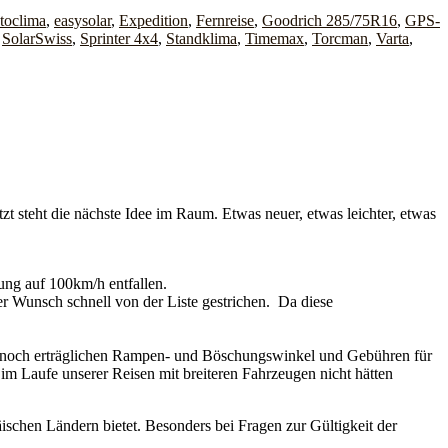
toclima
,
easysolar
,
Expedition
,
Fernreise
,
Goodrich 285/75R16
,
GPS-
,
SolarSwiss
,
Sprinter 4x4
,
Standklima
,
Timemax
,
Torcman
,
Varta
,
t steht die nächste Idee im Raum. Etwas neuer, etwas leichter, etwas
ung auf 100km/h entfallen.
 Wunsch schnell von der Liste gestrichen. Da diese
st noch erträglichen Rampen- und Böschungswinkel und Gebühren für
im Laufe unserer Reisen mit breiteren Fahrzeugen nicht hätten
äischen Ländern bietet. Besonders bei Fragen zur Gültigkeit der