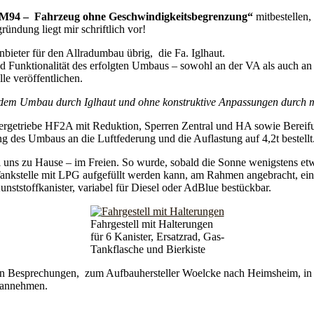
M94 – Fahrzeug ohne Geschwindigkeitsbegrenzung“
mitbestellen
ündung liegt mir schriftlich vor!
nbieter für den Allradumbau übrig, die Fa. Iglhaut.
 und Funktionalität des erfolgten Umbaus – sowohl an der VA als auch 
le veröffentlichen.
 dem Umbau durch Iglhaut und ohne konstruktive Anpassungen durch mi
lergetriebe HF2A mit Reduktion, Sperren Zentral und HA sowie Bereif
 des Umbaus an die Luftfederung und die Auflastung auf 4,2t bestellt
 uns zu Hause – im Freien. So wurde, sobald die Sonne wenigstens etw
Tankstelle mit LPG aufgefüllt werden kann, am Rahmen angebracht, ein
nststoffkanister, variabel für Diesel oder AdBlue bestückbar.
Fahrgestell mit Halterungen
für 6 Kanister, Ersatzrad, Gas-
Tankflasche und Bierkiste
nen Besprechungen, zum Aufbauhersteller Woelcke nach Heimsheim, in 
t annehmen.