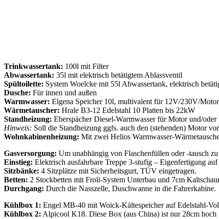
Trinkwassertank:
100l mit Filter
Abwassertank:
35l mit elektrisch betätigtem Ablassventil
Spültoilette:
System Woelcke mit 55l Abwassertank, elektrisch betätig
Dusche:
Für innen und außen
Warmwasser:
Elgena Speicher 10l, multivalent für 12V/230V/Mot
Wärmetauscher:
Hrale B3-12 Edelstahl 10 Platten bis 22kW
Standheizung:
Eberspächer Diesel-Warmwasser für Motor und/oder
Hinweis:
Soll die Standheizung ggfs. auch den (stehenden) Motor vor
Wohnkabinenheizung:
Mit zwei Helios Warmwasser-Wärmetausche
Gasversorgung:
Um unabhängig von Flaschenfüllen oder -tausch zu 
Einstieg:
Elektrisch ausfahrbare Treppe 3-stufig – Eigenfertigung au
Sitzbänke:
4 Sitzplätze mit Sicherheitsgurt, TÜV eingetragen.
Betten:
2 Stockbetten mit Froli-System Unterbau und 7cm Kaltschau
Durchgang:
Durch die Nasszelle, Duschwanne in die Fahrerkabine.
Kühlbox 1:
Engel MB-40 mit Woick-Kältespeicher auf Edelstahl-Vo
Kühlbox 2:
Alpicool K18. Diese Box (aus China) ist nur 28cm hoch 