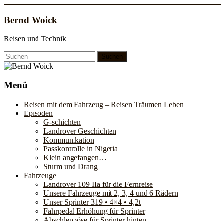
Zum
Inhalt
Bernd Woick
springen
Reisen und Technik
Menü
Reisen mit dem Fahrzeug – Reisen Träumen Leben
Episoden
G-schichten
Landrover Geschichten
Kommunikation
Passkontrolle in Nigeria
Klein angefangen…
Sturm und Drang
Fahrzeuge
Landrover 109 IIa für die Fernreise
Unsere Fahrzeuge mit 2, 3, 4 und 6 Rädern
Unser Sprinter 319 • 4×4 • 4,2t
Fahrpedal Erhöhung für Sprinter
Abschleppöse für Sprinter hinten