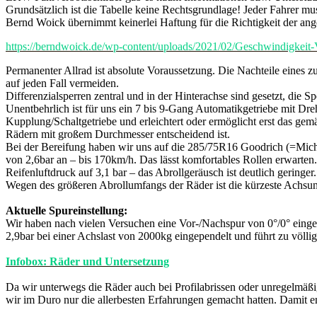
Grundsätzlich ist die Tabelle keine Rechtsgrundlage! Jeder Fahrer mu
Bernd Woick übernimmt keinerlei Haftung für die Richtigkeit der an
https://berndwoick.de/wp-content/uploads/2021/02/Geschwindigkei
Permanenter Allrad ist absolute Voraussetzung. Die Nachteile eines 
auf jeden Fall vermeiden.
Differenzialsperren zentral und in der Hinterachse sind gesetzt, die S
Unentbehrlich ist für uns ein 7 bis 9-Gang Automatikgetriebe mit Dr
Kupplung/Schaltgetriebe und erleichtert oder ermöglicht erst das g
Rädern mit großem Durchmesser entscheidend ist.
Bei der Bereifung haben wir uns auf die 285/75R16 Goodrich (=Michel
von 2,6bar an – bis 170km/h. Das lässt komfortables Rollen erwart
Reifenluftdruck auf 3,1 bar – das Abrollgeräusch ist deutlich geringe
Wegen des größeren Abrollumfangs der Räder ist die kürzeste Achsu
Aktuelle Spureinstellung:
Wir haben nach vielen Versuchen eine Vor-/Nachspur von 0°/0° eingeste
2,9bar bei einer Achslast von 2000kg eingependelt und führt zu völli
Infobox: Räder und Untersetzung
Da wir unterwegs die Räder auch bei Profilabrissen oder unregelmä
wir im Duro nur die allerbesten Erfahrungen gemacht hatten. Damit e