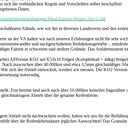
ss sich die verbindlichen Regeln und Vorschriften selber beschaffen!
gegebenen Daten.
t-Verkehrsbeschraenkungen-Maut-Europa-Womo-35to-1.pdf
zuschaltbaren Allrads, wie wir ihn in diversen Landrovern und den er
perre an der VA halten wir nach unseren Erfahrungen nicht für sehr wicht
ehmomentwandler und nachgeschaltetem Reduktionsgetriebe – mindestens 
emäßigte Fahren in schwerem und steilem Gelände. Das Anfahrmoment ist
in) AllTerrain KO2 auf 8,5Jx16 Felgen (Komplettrad = 44kg) festgelegt
en. Nach inzwischen über 40.000km sind etwa 3,5mm gleichmäßiger Abr
r. Wie sich der Abrieb entwickelt, werden wir messen. Die KO2 Version 
ntersetzung notwendig.
llt. Erst hiermit sind auch nach über 10.000km keinerlei Sägezähne ode
g gleichmässigem Abrieb über die gesamte Reifenbreite.
ßigem Abrieb nicht nachwuchten wollen, haben wir uns für die Befüllu
ntfällt über die Reifenlebensdauer jegliches Auswuchten! Das Granulat