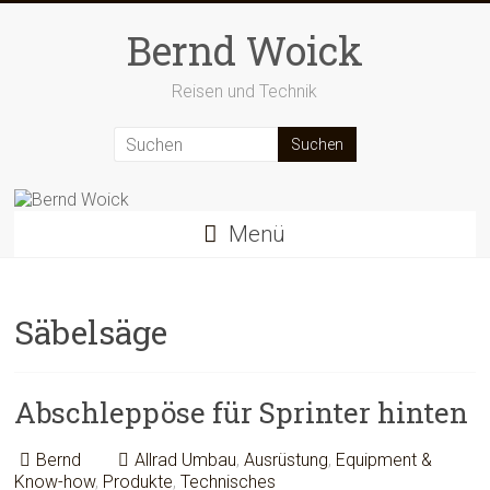
Zum
Inhalt
Bernd Woick
springen
Reisen und Technik
Menü
Säbelsäge
Abschleppöse für Sprinter hinten
Bernd
Allrad Umbau
,
Ausrüstung
,
Equipment &
Know-how
,
Produkte
,
Technisches