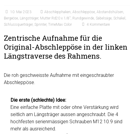
10. Mai 2023
Abschlepphaken
,
Abschleppöse
,
Abstandshülsen
,
Bergeöse
,
Längsträger
,
Mutter Rd20 x 1/8"
,
Rundgewinde
,
Säbelsäge
,
Schäkel
,
Schlussquerträger
,
Sprinter
,
TimeMax Color
4 Kommentare
Zentrische Aufnahme für die
Original-Abschleppöse in der linken
Längstraverse des Rahmens.
Die roh geschweisste Aufnahme mit eingeschraubter
Abschleppöse.
Die erste (schlechte) Idee:
Eine einfache Platte mit oder ohne Verstärkung wird
seitlich am Längsträger aussen angeschraubt. Die 4
hochfesten serienmässigen Schrauben M12 10.9 sind
mehr als ausreichend.