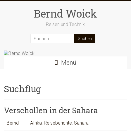
Zum
Inhalt
Bernd Woick
springen
Reisen und Technik
Menü
Suchflug
Verschollen in der Sahara
Bernd
Afrika
,
Reiseberichte
,
Sahara