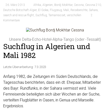
26. März 2013
Afrika
,
Algerien
,
Bordj Mokhtar
,
Cessna
,
Cessna 210
,
Deutsche Botschaft Algier
,
El Golea
,
Flugzeug
,
Mali
,
Reiseberichte
,
Sahara
,
search and rescue flight
,
Suchflug
,
Tamanrasset
,
verschollen
2
Kommentare
Unsere Delta-Echo-Hotel-Alpha-Tango (oder -Tessalit)
Suchflug in Algerien und
Mali 1982
Letzte Überarbeitung: 7.3.2023
Anfang 1982, die Zeitungen im Süden Deutschlands, die
Tagesschau berichteten, dass ein dt. Ehepaar, Mitarbeiter
des Bayr. Rundfunks, in der Sahara vermisst wird. Viele
Fernreisende beteiligten sich über Wochen an der Suche,
verteilten Flugblätter in Oasen, in Genua und Marseille.
Ergebnislos.