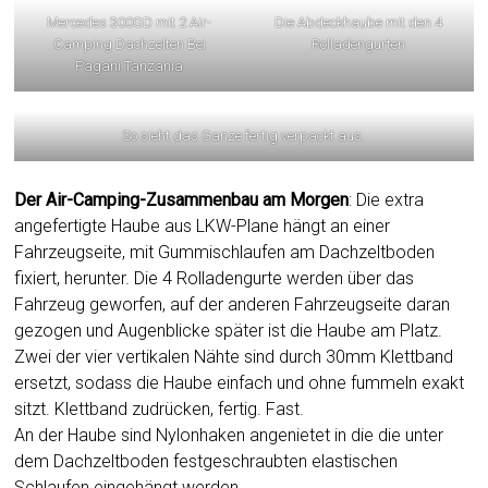
Mercedes 300GD mit 2 Air-
Die Abdeckhaube mit den 4
Camping Dachzelten Bei
Rolladengurten
Pagani Tanzania
So sieht das Ganze fertig verpackt aus.
Der Air-Camping-Zusammenbau am Morgen
: Die extra
angefertigte Haube aus LKW-Plane hängt an einer
Fahrzeugseite, mit Gummischlaufen am Dachzeltboden
fixiert, herunter. Die 4 Rolladengurte werden über das
Fahrzeug geworfen, auf der anderen Fahrzeugseite daran
gezogen und Augenblicke später ist die Haube am Platz.
Zwei der vier vertikalen Nähte sind durch 30mm Klettband
ersetzt, sodass die Haube einfach und ohne fummeln exakt
sitzt. Klettband zudrücken, fertig. Fast.
An der Haube sind Nylonhaken angenietet in die die unter
dem Dachzeltboden festgeschraubten elastischen
Schlaufen eingehängt werden.