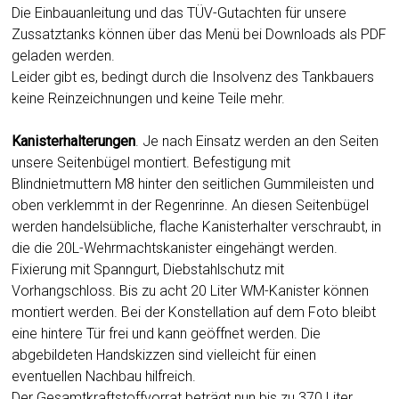
Die Einbauanleitung und das TÜV-Gutachten für unsere
Zussatztanks können über das Menü bei Downloads als PDF
geladen werden.
Leider gibt es, bedingt durch die Insolvenz des Tankbauers
keine Reinzeichnungen und keine Teile mehr.
Kanisterhalterungen
. Je nach Einsatz werden an den Seiten
unsere Seitenbügel montiert. Befestigung mit
Blindnietmuttern M8 hinter den seitlichen Gummileisten und
oben verklemmt in der Regenrinne. An diesen Seitenbügel
werden handelsübliche, flache Kanisterhalter verschraubt, in
die die 20L-Wehrmachtskanister eingehängt werden.
Fixierung mit Spanngurt, Diebstahlschutz mit
Vorhangschloss. Bis zu acht 20 Liter WM-Kanister können
montiert werden. Bei der Konstellation auf dem Foto bleibt
eine hintere Tür frei und kann geöffnet werden. Die
abgebildeten Handskizzen sind vielleicht für einen
eventuellen Nachbau hilfreich.
Der Gesamtkraftstoffvorrat beträgt nun bis zu 370 Liter