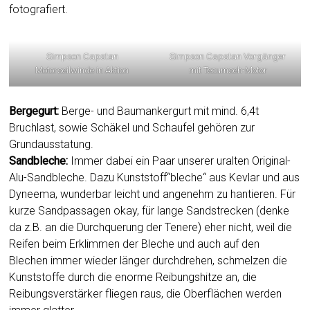
fotografiert.
Simpson Capstan
Simpson Capstan Vorgänger
Motorseilwinde in Aktion
mit Tecumseh-Motor
Bergegurt:
Berge- und Baumankergurt mit mind. 6,4t
Bruchlast, sowie Schäkel und Schaufel gehören zur
Grundausstatung.
Sandbleche:
Immer dabei ein Paar unserer uralten Original-
Alu-Sandbleche. Dazu Kunststoff“bleche“ aus Kevlar und aus
Dyneema, wunderbar leicht und angenehm zu hantieren. Für
kurze Sandpassagen okay, für lange Sandstrecken (denke
da z.B. an die Durchquerung der Tenere) eher nicht, weil die
Reifen beim Erklimmen der Bleche und auch auf den
Blechen immer wieder länger durchdrehen, schmelzen die
Kunststoffe durch die enorme Reibungshitze an, die
Reibungsverstärker fliegen raus, die Oberflächen werden