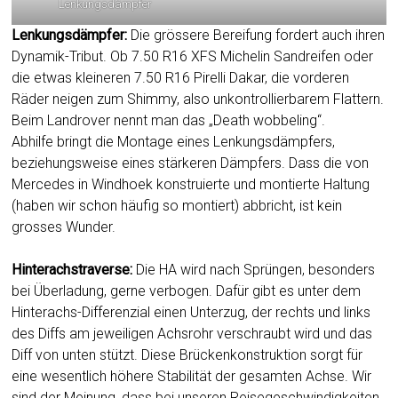
Lenkungsdämpfer
Lenkungsdämpfer:
Die grössere Bereifung fordert auch ihren
Dynamik-Tribut. Ob 7.50 R16 XFS Michelin Sandreifen oder
die etwas kleineren 7.50 R16 Pirelli Dakar, die vorderen
Räder neigen zum Shimmy, also unkontrollierbarem Flattern.
Beim Landrover nennt man das „Death wobbeling“.
Abhilfe bringt die Montage eines Lenkungsdämpfers,
beziehungsweise eines stärkeren Dämpfers. Dass die von
Mercedes in Windhoek konstruierte und montierte Haltung
(haben wir schon häufig so montiert) abbricht, ist kein
grosses Wunder.
Hinterachstraverse:
Die HA wird nach Sprüngen, besonders
bei Überladung, gerne verbogen. Dafür gibt es unter dem
Hinterachs-Differenzial einen Unterzug, der rechts und links
des Diffs am jeweiligen Achsrohr verschraubt wird und das
Diff von unten stützt. Diese Brückenkonstruktion sorgt für
eine wesentlich höhere Stabilität der gesamten Achse. Wir
sind der Meinung, dass bei unseren Reisegeschwindigkeiten