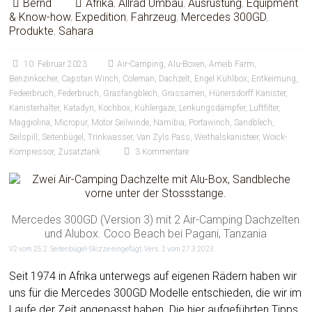
Bernd
Afrika
,
Allrad Umbau
,
Ausrüstung
,
Equipment
& Know-how
,
Expedition
,
Fahrzeug
,
Mercedes 300GD
,
Produkte
,
Sahara
10. Februar 2023
Air-Camping
,
Alu-Boxen
,
Ameib Farm
,
Benzinkocher
,
Capstan Winch
,
Coleman
,
Dachzelt
,
Engel Kühlbox
,
Entkeimung
,
Fedeerbruch
,
Federbruch
,
Grasfangblech
,
Grassamen
,
Hünersdorff Kanister
,
Kanisterhalter
,
Katadyn
,
Kochbox
,
Kühlergaze
,
Lenkungsdämpfer
,
Luftfilter
,
Maggiolina
,
Micropur
,
Motor Seilwinde
,
Namibia
,
Portawinch
,
Sandblech
,
Seilspill
,
Seitenbügel
,
Trinkwasser
,
Van Zyls Pass
,
Weithalskanisteer
,
Woick-
Kompressor
,
Zusatztank
3 Kommentare
Mercedes 300GD (Version 3) mit 2 Air-Camping Dachzelten
und Alubox. Coco Beach bei Pagani, Tanzania
V2 vom 25.2. Seitenbügel-Skizze eingefügt. Vers. 2 vom 27.3.2023
Seit 1974 in Afrika unterwegs auf eigenen Rädern haben wir
uns für die Mercedes 300GD Modelle entschieden, die wir im
Laufe der Zeit angepasst haben. Die hier aufgeführten Tipps