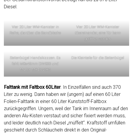
Diesel.
Vier 20 Liter WM-Kanister in
Vier 20 Liter WM-Kanister
Reihe, darüber die Sandbleche
übereinander, eine Tür kann
geöffnet werden
Seitenbügel Handskizzzen. Es
Die Kleinteile für die Seitenbügel
fehlt M8x45mm DIN933 und
Mutter M8 DIN985
Falttank mit Faltbox 60Liter
. In Einzelfällen sind auch 370
Liter zu wenig. Dann haben wir (ungern) auf einen 60 Liter
Folien-Falttank in einer 60 Liter Kunststoff-Faltbox
zurückgegriffen. Ungern, weil der Tank im Innenraum auf den
anderen Alu-Kisten verstaut und sicher fixiert werden muss,
und leider deutlich nach Diesel „müffelt“. Kraftstoff umfüllen
geschieht durch Schläucheln direkt in den Original-