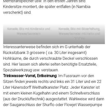
Membranspeicher usw. In den ersten Jahren sind
Kindersitze montiert, die später entfallen (in Namibia
verschenkt) sind.
Konsole, Sitz mit Kindersitz und
Konsole, Sitz mit Sitzerhöhung,
Wasserkanistern
Wasserkanister mit Hahn und
Kühlbox
Interessanterweise befinden sich im G unterhalb der
Rücksitzbank 3 grössere ( ca. 30 Liter insgesamt)
Hohlräume, die durch verschraubte Deckel verschlossen
sind. Hier lassen sich allerlei selten benötigte Ersatzteile,
Spezialwerkzeug usw. verstauen.
Trinkwasser-Vorrat, Entkeimung:
Im Fussraum vor den
Sitzen finden jeweils rechts und links ein 31 Liter und ein 22
Liter Hünersdorff Weithaltkanister Platz. Jeder Kanister ist
mit einem kleinen Kugelhahn und einem Schnellverschluss
(aus der Druckluftechnik) ausgestattet. Wahlweise wird dann
der Sauganschluss der Shurflo oder Flowjet Wasserpumpe